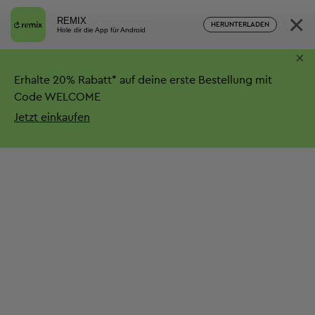
×
REMIX
HERUNTERLADEN
Hole dir die App für Android
×
Erhalte
20%
Rabatt*
auf deine erste Bestellung mit
Code WELCOME
Jetzt einkaufen