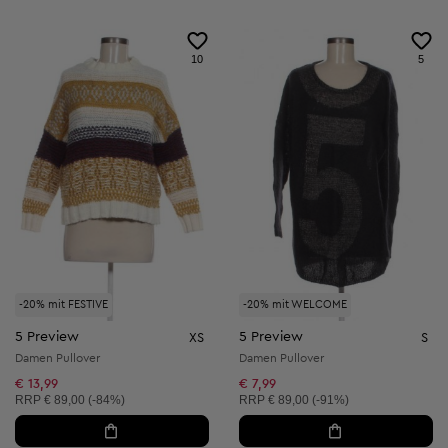
10
5
-20% mit FESTIVE
-20% mit WELCOME
5 Preview
5 Preview
XS
S
Damen Pullover
Damen Pullover
€ 13,99
€ 7,99
Unverbindliche Preisempfehlung:
Unverbindliche Preisempfehlung:
RRP
€ 89,00 (-84%)
RRP
€ 89,00 (-91%)