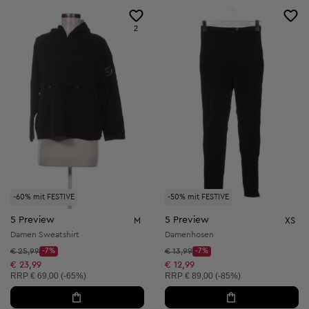
2
-60% mit FESTIVE
-50% mit FESTIVE
5 Preview
5 Preview
M
XS
Damen Sweatshirt
Damenhosen
Startpreis:
Startpreis:
€ 25,99
-7%
€ 13,99
-7%
Discount Price:
Discount Price:
Reduzierter Preis:
Reduzierter Preis:
€ 23,99
€ 12,99
Unverbindliche Preisempfehlung:
Unverbindliche Preisempfehlung:
RRP
€ 69,00 (-65%)
RRP
€ 89,00 (-85%)