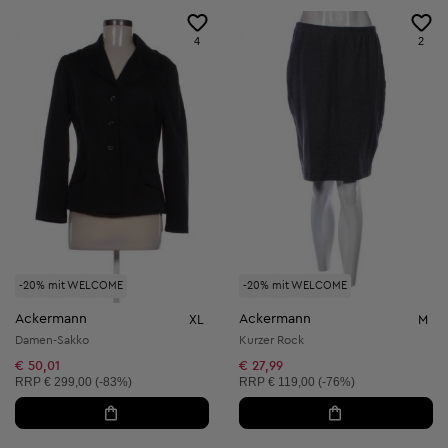
4
2
-20% mit WELCOME
-20% mit WELCOME
Ackermann
Ackermann
XL
M
Damen-Sakko
Kurzer Rock
€ 50,01
€ 27,99
Unverbindliche Preisempfehlung:
Unverbindliche Preisempfehlung:
RRP
€ 299,00 (-83%)
RRP
€ 119,00 (-76%)