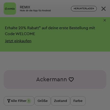
×
REMIX
HERUNTERLADEN
Hole dir die App für Android
×
Erhalte
20%
Rabatt*
auf deine erste Bestellung mit
Code WELCOME
Jetzt einkaufen
Ackermann
Alle Filter
Größe
Zustand
Farbe
1