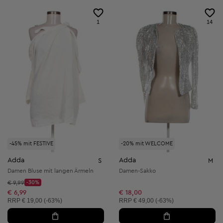
1
14
-45% mit FESTIVE
-20% mit WELCOME
Adda
Adda
S
M
Damen Bluse mit langen Ärmeln
Damen-Sakko
Startpreis:
€ 9,99
-30%
Discount Price:
Reduzierter Preis:
€ 6,99
€ 18,00
Unverbindliche Preisempfehlung:
Unverbindliche Preisempfehlung:
RRP
€ 19,00 (-63%)
RRP
€ 49,00 (-63%)