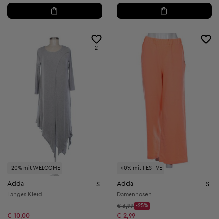
2
-20% mit WELCOME
-40% mit FESTIVE
Adda
Adda
S
S
Langes Kleid
Damenhosen
Startpreis:
€ 3,99
-25%
Discount Price:
Reduzierter Preis:
€ 10,00
€ 2,99