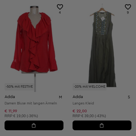
4
9
-50% mit FESTIVE
-20% mit WELCOME
Adda
Adda
M
S
Damen Bluse mit langen Ärmeln
Langes Kleid
€ 11,99
€ 22,00
Unverbindliche Preisempfehlung:
Unverbindliche Preisempfehlung:
RRP
€ 19,00 (-36%)
RRP
€ 39,00 (-43%)