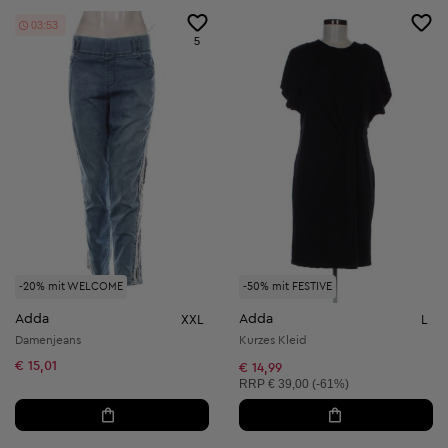
03:52
5
-20% mit WELCOME
-50% mit FESTIVE
Adda
Adda
XXL
L
Damenjeans
Kurzes Kleid
€ 15,01
€ 14,99
Unverbindliche Preisempfehlung:
RRP
€ 39,00 (-61%)