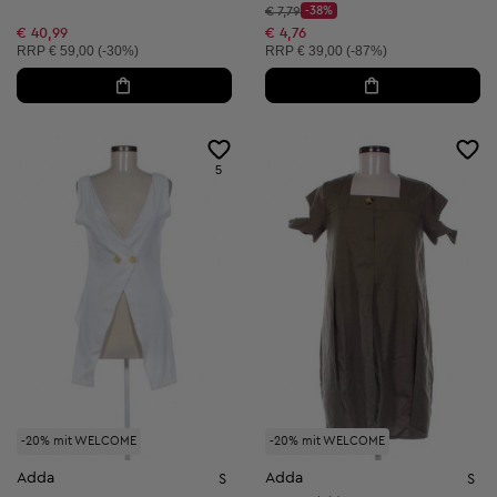
Startpreis:
€ 7,79
-38%
Discount Price:
Reduzierter Preis:
€ 40,99
€ 4,76
Unverbindliche Preisempfehlung:
Unverbindliche Preisempfehlung:
RRP
€ 59,00 (-30%)
RRP
€ 39,00 (-87%)
5
-20% mit WELCOME
-20% mit WELCOME
Adda
Adda
S
S