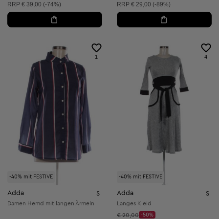
Unverbindliche Preisempfehlung:
Unverbindliche Preisempfehlung:
RRP
€ 39,00 (-74%)
RRP
€ 29,00 (-89%)
1
4
-40% mit FESTIVE
-40% mit FESTIVE
Adda
Adda
S
S
Damen Hemd mit langen Ärmeln
Langes Kleid
Startpreis:
€ 20,00
-50%
Discount Price: