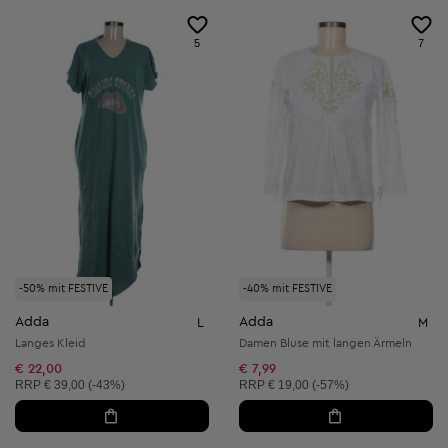
5
7
-50% mit FESTIVE
-40% mit FESTIVE
Adda
Adda
L
M
Langes Kleid
Damen Bluse mit langen Ärmeln
€ 22,00
€ 7,99
Unverbindliche Preisempfehlung:
Unverbindliche Preisempfehlung:
RRP
€ 39,00 (-43%)
RRP
€ 19,00 (-57%)