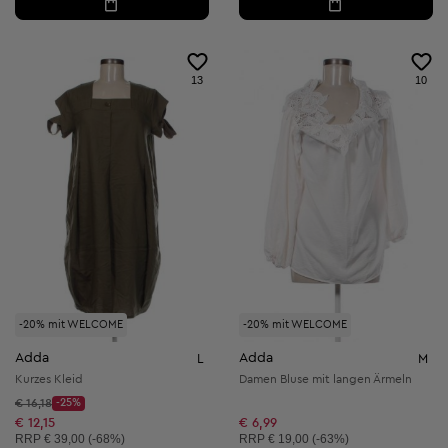
13
10
-20% mit WELCOME
-20% mit WELCOME
Adda
Adda
L
M
Kurzes Kleid
Damen Bluse mit langen Ärmeln
Startpreis:
€ 16,18
-25%
Discount Price:
Reduzierter Preis:
€ 12,15
€ 6,99
Unverbindliche Preisempfehlung:
Unverbindliche Preisempfehlung:
RRP
€ 39,00 (-68%)
RRP
€ 19,00 (-63%)