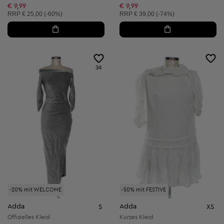
Reduzierter Preis:
€ 9,99
€ 9,99
Unverbindliche Preisempfehlung:
Unverbindliche Preisempfehlung:
RRP
€ 25,00 (-60%)
RRP
€ 39,00 (-74%)
34
-20% mit WELCOME
-50% mit FESTIVE
Adda
Adda
S
XS
Offizielles Kleid
Kurzes Kleid