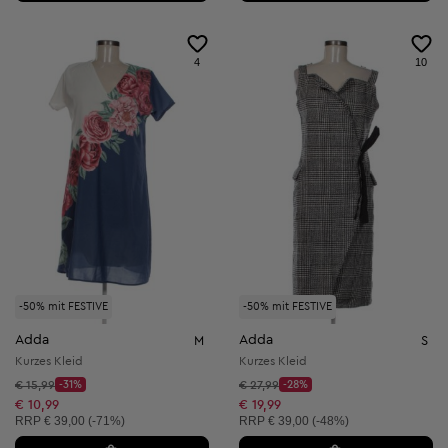
4
10
-50% mit FESTIVE
-50% mit FESTIVE
Adda
Adda
M
S
Kurzes Kleid
Kurzes Kleid
Startpreis:
Startpreis:
€ 15,99
-31%
€ 27,99
-28%
Discount Price:
Discount Price:
Reduzierter Preis:
Reduzierter Preis:
€ 10,99
€ 19,99
Unverbindliche Preisempfehlung:
Unverbindliche Preisempfehlung:
RRP
€ 39,00 (-71%)
RRP
€ 39,00 (-48%)