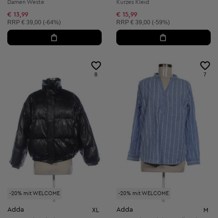
Damen Weste
Kurzes Kleid
€ 13,99
€ 15,99
Unverbindliche Preisempfehlung:
Unverbindliche Preisempfehlung:
RRP
€ 39,00 (-64%)
RRP
€ 39,00 (-59%)
8
7
-20% mit WELCOME
-20% mit WELCOME
Adda
Adda
XL
M