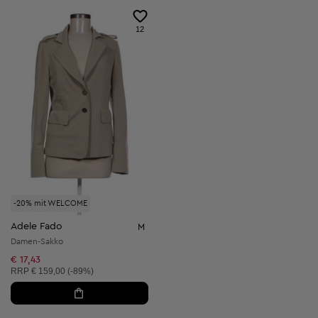
12
-20% mit WELCOME
Adele Fado
M
Damen-Sakko
€ 17,43
Unverbindliche Preisempfehlung:
RRP
€ 159,00 (-89%)