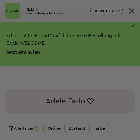
×
REMIX
HERUNTERLADEN
Hole dir die App für Android
×
Erhalte
20%
Rabatt*
auf deine erste Bestellung mit
Code WELCOME
Jetzt einkaufen
Adele Fado
Alle Filter
Größe
Zustand
Farbe
1