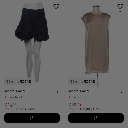
6
-50% mit FESTIVE
-50% mit FESTIVE
Adele Fado
Adele Fado
S
L
Kurzer Rock
Kurzes Kleid
€ 19,99
€ 38,48
Unverbindliche Preisempfehlung:
Unverbindliche Preisempfehlung:
RRP
€ 79,00 (-74%)
RRP
€ 119,00 (-67%)