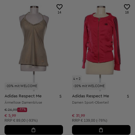
14
18
4 = 2
-20% mit WELCOME
-20% mit WELCOME
Adidas Respect Me
Adidas Respect Me
S
S
Ärmellose Damenbluse
Damen Sport-Oberteil
Startpreis:
€ 26,99
-77%
Discount Price:
Reduzierter Preis:
€ 5,99
€ 31,99
Unverbindliche Preisempfehlung:
Unverbindliche Preisempfehlung:
RRP
€ 89,00 (-93%)
RRP
€ 139,00 (-76%)