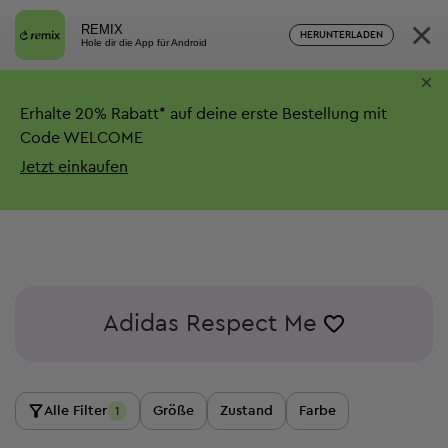
×
REMIX
HERUNTERLADEN
Hole dir die App für Android
×
Erhalte
20%
Rabatt*
auf deine erste Bestellung mit
Code WELCOME
Jetzt einkaufen
Adidas Respect Me
Alle Filter
Größe
Zustand
Farbe
1