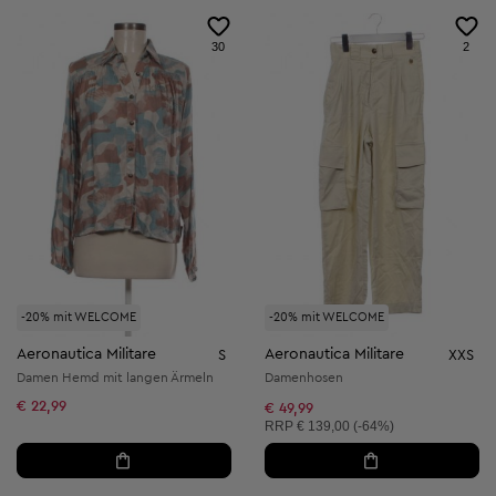
30
2
-20% mit WELCOME
-20% mit WELCOME
Aeronautica Militare
Aeronautica Militare
S
XXS
Damen Hemd mit langen Ärmeln
Damenhosen
€ 22,99
€ 49,99
Unverbindliche Preisempfehlung:
RRP
€ 139,00 (-64%)