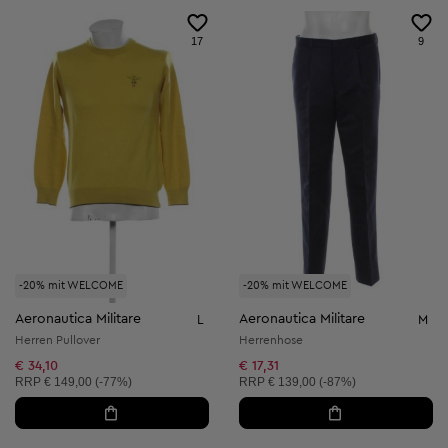
17
9
-20% mit WELCOME
-20% mit WELCOME
Aeronautica Militare
Aeronautica Militare
L
M
Herren Pullover
Herrenhose
€ 34,10
€ 17,31
Unverbindliche Preisempfehlung:
Unverbindliche Preisempfehlung:
RRP
€ 149,00 (-77%)
RRP
€ 139,00 (-87%)