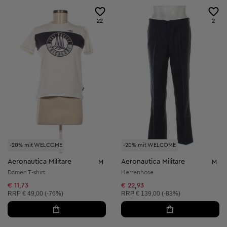
22
2
-20% mit WELCOME
-20% mit WELCOME
Aeronautica Militare
Aeronautica Militare
M
M
Damen T-shirt
Herrenhose
€ 11,73
€ 22,93
Unverbindliche Preisempfehlung:
Unverbindliche Preisempfehlung:
RRP
€ 49,00 (-76%)
RRP
€ 139,00 (-83%)