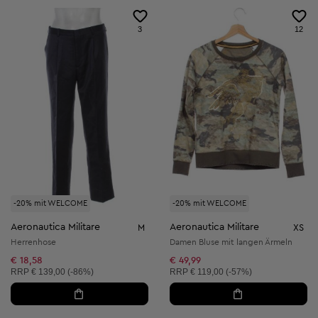
3
12
-20% mit WELCOME
-20% mit WELCOME
Aeronautica Militare
Aeronautica Militare
M
XS
Herrenhose
Damen Bluse mit langen Ärmeln
€ 18,58
€ 49,99
Unverbindliche Preisempfehlung:
Unverbindliche Preisempfehlung:
RRP
€ 139,00 (-86%)
RRP
€ 119,00 (-57%)