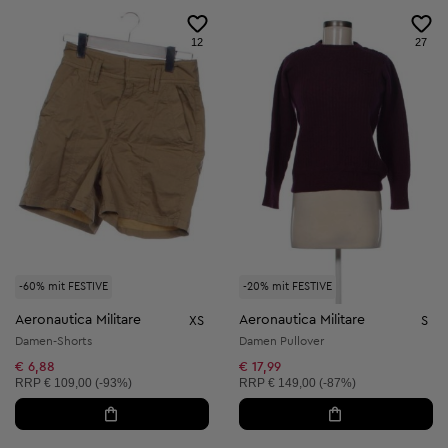
12
27
-60% mit FESTIVE
-20% mit FESTIVE
Aeronautica Militare
Aeronautica Militare
XS
S
Damen-Shorts
Damen Pullover
€ 6,88
€ 17,99
Unverbindliche Preisempfehlung:
Unverbindliche Preisempfehlung:
RRP
€ 109,00 (-93%)
RRP
€ 149,00 (-87%)