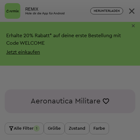
×
REMIX
HERUNTERLADEN
Hole dir die App für Android
×
Erhalte
20%
Rabatt*
auf deine erste Bestellung mit
Code WELCOME
Jetzt einkaufen
Aeronautica Militare
Alle Filter
Größe
Zustand
Farbe
1