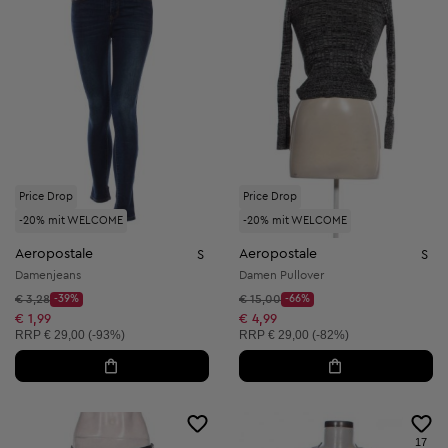
Price Drop
Price Drop
-20% mit WELCOME
-20% mit WELCOME
Aeropostale
Aeropostale
S
S
Damenjeans
Damen Pullover
Startpreis:
Startpreis:
€ 3,28
-39%
€ 15,00
-66%
Discount Price:
Discount Price:
Reduzierter Preis:
Reduzierter Preis:
€ 1,99
€ 4,99
Unverbindliche Preisempfehlung:
Unverbindliche Preisempfehlung:
RRP
€ 29,00 (-93%)
RRP
€ 29,00 (-82%)
17