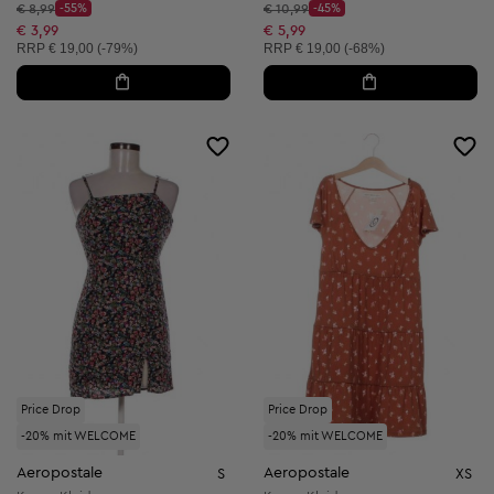
Startpreis:
Startpreis:
€ 8,99
-55%
€ 10,99
-45%
Discount Price:
Discount Price:
Reduzierter Preis:
Reduzierter Preis:
€ 3,99
€ 5,99
Unverbindliche Preisempfehlung:
Unverbindliche Preisempfehlung:
RRP
€ 19,00 (-79%)
RRP
€ 19,00 (-68%)
Price Drop
Price Drop
-20% mit WELCOME
-20% mit WELCOME
Aeropostale
Aeropostale
S
XS