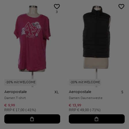
3
-20% mit WELCOME
-20% mit WELCOME
Aeropostale
Aeropostale
XL
S
Damen T-shirt
Damen Daunenweste
€ 9,99
€ 13,99
Unverbindliche Preisempfehlung:
Unverbindliche Preisempfehlung:
RRP
€ 17,00 (-41%)
RRP
€ 49,00 (-71%)