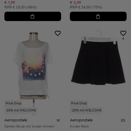
Reduzierter Preis:
Reduzierter Preis:
€ 1,99
€ 5,99
Unverbindliche Preisempfehlung:
Unverbindliche Preisempfehlung:
RRP
€ 19,00 (-89%)
RRP
€ 24,00 (-75%)
4
Price Drop
Price Drop
-20% mit WELCOME
-20% mit WELCOME
Aeropostale
Aeropostale
M
XS
Damen Bluse mit kurzen Ärmeln
Kurzer Rock