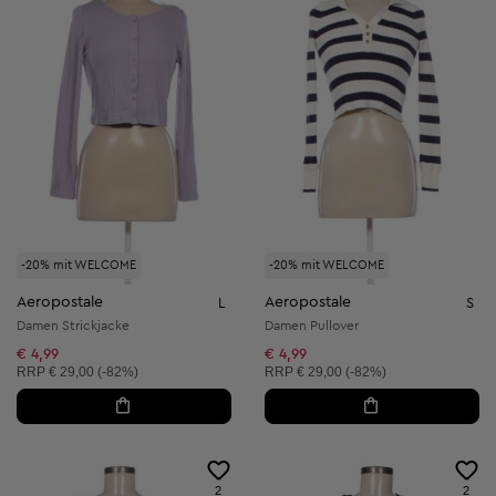
-20% mit WELCOME
-20% mit WELCOME
Aeropostale
Aeropostale
L
S
Damen Strickjacke
Damen Pullover
€ 4,99
€ 4,99
Unverbindliche Preisempfehlung:
Unverbindliche Preisempfehlung:
RRP
€ 29,00 (-82%)
RRP
€ 29,00 (-82%)
2
2