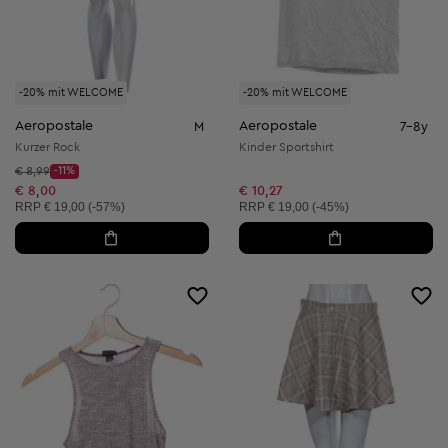
-20% mit WELCOME
-20% mit WELCOME
Aeropostale
Aeropostale
M
7-8y
Kurzer Rock
Kinder Sportshirt
Startpreis:
€ 8,99
-11%
Discount Price:
Reduzierter Preis:
€ 8,00
€ 10,27
Unverbindliche Preisempfehlung:
Unverbindliche Preisempfehlung:
RRP
€ 19,00 (-57%)
RRP
€ 19,00 (-45%)