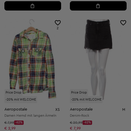
2
Price Drop
Price Drop
-20% mit WELCOME
-20% mit WELCOME
Aeropostale
Aeropostale
XS
M
Damen Hemd mit langen Ärmeln
Denim-Rock
Startpreis:
Startpreis:
€ 7,99
-62%
€ 20,99
-62%
Discount Price:
Discount Price:
Reduzierter Preis:
Reduzierter Preis:
€ 2,99
€ 7,99