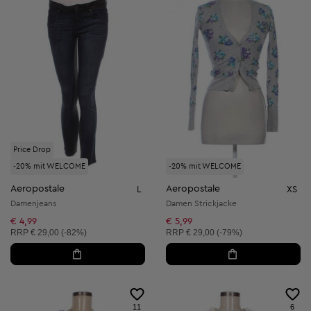
Price Drop
-20% mit WELCOME
-20% mit WELCOME
Aeropostale
Aeropostale
L
XS
Damenjeans
Damen Strickjacke
€ 4,99
€ 5,99
Unverbindliche Preisempfehlung:
Unverbindliche Preisempfehlung:
RRP
€ 29,00 (-82%)
RRP
€ 29,00 (-79%)
11
6