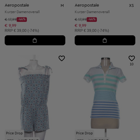
Aeropostale
Aeropostale
M
XS
Kurzer Damenoverall
Kurzer Damenoverall
Startpreis:
Startpreis:
€ 17,99
-44%
€ 17,99
-44%
Discount Price:
Discount Price:
Reduzierter Preis:
Reduzierter Preis:
€ 9,99
€ 9,99
Unverbindliche Preisempfehlung:
Unverbindliche Preisempfehlung:
RRP
€ 39,00 (-74%)
RRP
€ 39,00 (-74%)
10
Price Drop
Price Drop