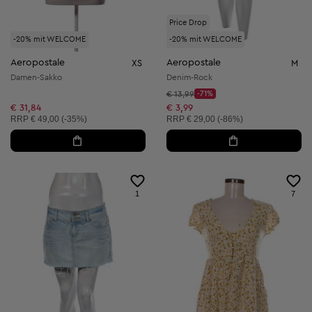
Price Drop
-20% mit WELCOME
-20% mit WELCOME
Aeropostale
Aeropostale
XS
M
Damen-Sakko
Denim-Rock
Startpreis:
€ 13,99
-71%
Discount Price:
Reduzierter Preis:
€ 31,84
€ 3,99
Unverbindliche Preisempfehlung:
Unverbindliche Preisempfehlung:
RRP
€ 49,00 (-35%)
RRP
€ 29,00 (-86%)
1
7