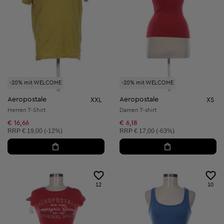
-20% mit WELCOME
-20% mit WELCOME
Aeropostale
Aeropostale
XXL
XS
Herren T-Shirt
Damen T-shirt
€ 16,66
€ 6,18
Unverbindliche Preisempfehlung:
Unverbindliche Preisempfehlung:
RRP
€ 19,00 (-12%)
RRP
€ 17,00 (-63%)
12
10