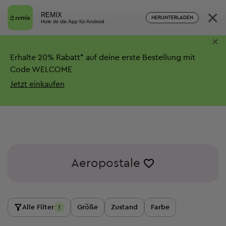
×
REMIX
HERUNTERLADEN
Hole dir die App für Android
×
Erhalte
20%
Rabatt*
auf deine erste Bestellung mit
Code WELCOME
Jetzt einkaufen
Aeropostale
Alle Filter
Größe
Zustand
Farbe
1