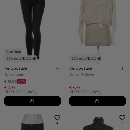
Price Drop
-20% mit WELCOME
-20% mit WELCOME
Aeropostale
Aeropostale
M
L
Damenjeans
Damen Pullover
Startpreis:
€ 15,00
-73%
Discount Price:
Reduzierter Preis:
€ 3,99
€ 4,99
Unverbindliche Preisempfehlung:
Unverbindliche Preisempfehlung:
RRP
€ 29,00 (-86%)
RRP
€ 29,00 (-82%)
4
1