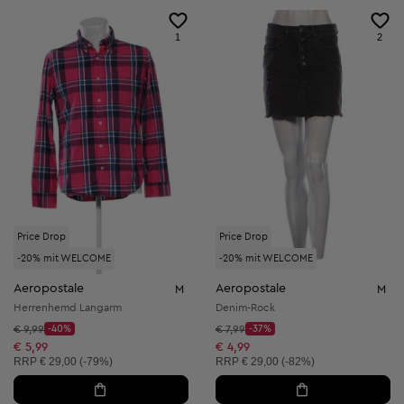
1
2
Price Drop
Price Drop
-20% mit WELCOME
-20% mit WELCOME
Aeropostale
Aeropostale
M
M
Herrenhemd Langarm
Denim-Rock
Startpreis:
Startpreis:
€ 9,99
-40%
€ 7,99
-37%
Discount Price:
Discount Price:
Reduzierter Preis:
Reduzierter Preis:
€ 5,99
€ 4,99
Unverbindliche Preisempfehlung:
Unverbindliche Preisempfehlung:
RRP
€ 29,00 (-79%)
RRP
€ 29,00 (-82%)