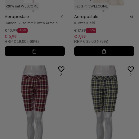
-20% mit WELCOME
-20% mit WELCOME
Aeropostale
Aeropostale
S
M
Damen Bluse mit kurzen Ärmeln
Kurzes Kleid
Startpreis:
Startpreis:
€ 10,99
-45%
€ 17,99
-55%
Discount Price:
Discount Price:
Reduzierter Preis:
Reduzierter Preis:
€ 5,99
€ 7,99
Unverbindliche Preisempfehlung:
Unverbindliche Preisempfehlung:
RRP
€ 19,00 (-68%)
RRP
€ 39,00 (-79%)
2
2