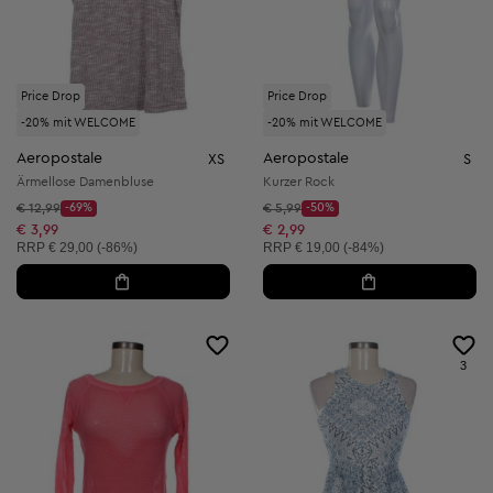
Price Drop
Price Drop
-20% mit WELCOME
-20% mit WELCOME
Aeropostale
Aeropostale
XS
S
Ärmellose Damenbluse
Kurzer Rock
Startpreis:
Startpreis:
€ 12,99
-69%
€ 5,99
-50%
Discount Price:
Discount Price:
Reduzierter Preis:
Reduzierter Preis:
€ 3,99
€ 2,99
Unverbindliche Preisempfehlung:
Unverbindliche Preisempfehlung:
RRP
€ 29,00 (-86%)
RRP
€ 19,00 (-84%)
3