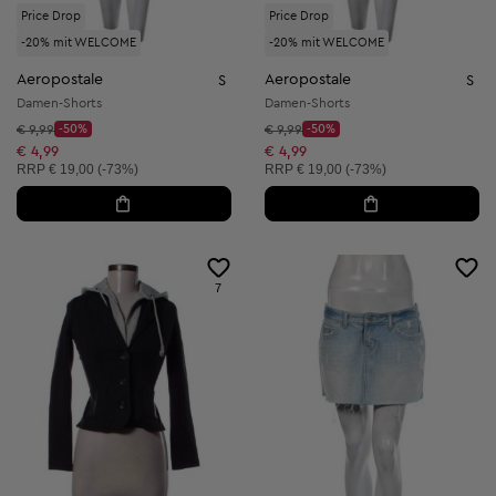
Price Drop
Price Drop
-20% mit WELCOME
-20% mit WELCOME
Aeropostale
Aeropostale
S
S
Damen-Shorts
Damen-Shorts
Startpreis:
Startpreis:
€ 9,99
-50%
€ 9,99
-50%
Discount Price:
Discount Price:
Reduzierter Preis:
Reduzierter Preis:
€ 4,99
€ 4,99
Unverbindliche Preisempfehlung:
Unverbindliche Preisempfehlung:
RRP
€ 19,00 (-73%)
RRP
€ 19,00 (-73%)
7