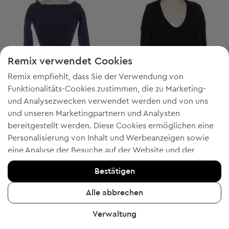
Remix verwendet Cookies
Remix empfiehlt, dass Sie der Verwendung von
Funktionalitäts-Cookies zustimmen, die zu Marketing-
und Analysezwecken verwendet werden und von uns
und unseren Marketingpartnern und Analysten
-20% mit WELCOME
-20% mit WELCOME
bereitgestellt werden. Diese Cookies ermöglichen eine
Personalisierung von Inhalt und Werbeanzeigen sowie
Aeropostale
Aeropostale
XS
XL
eine Analyse der Besuche auf der Website und der
Damen Bluse mit langen Ärmeln
Damen Pullover
mobilen App - Informationen, die uns helfen, Ihnen
€ 10,99
€ 5,99
Bestätigen
Unverbindliche Preisempfehlung:
Unverbindliche Preisempfehlung:
RRP
€ 19,00 (-42%)
RRP
€ 29,00 (-79%)
Produkte zu zeigen, die Ihnen gefallen könnten. Wenn Sie
einverstanden sind, bestätigen Sie dies bitte, indem Sie
Alle abbrechen
auf die Schaltfläche "Ja, ich stimme zu" klicken.
Verwaltung
Um weitere Informationen zu erhalten, klicken Sie bitte
6
4