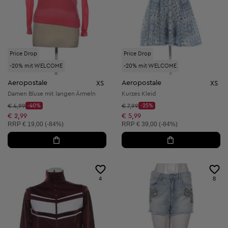
Price Drop
Price Drop
-20% mit WELCOME
-20% mit WELCOME
Aeropostale
Aeropostale
XS
XS
Damen Bluse mit langen Ärmeln
Kurzes Kleid
Startpreis:
Startpreis:
€ 4,99
-40%
€ 7,99
-25%
Discount Price:
Discount Price:
Reduzierter Preis:
Reduzierter Preis:
€ 2,99
€ 5,99
Unverbindliche Preisempfehlung:
Unverbindliche Preisempfehlung:
RRP
€ 19,00 (-84%)
RRP
€ 39,00 (-84%)
4
8