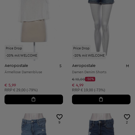
Price Drop
Price Drop
-20% mit WELCOME
-20% mit WELCOME
Aeropostale
Aeropostale
S
M
Ärmellose Damenbluse
Damen Denim Shorts
Startpreis:
€ 10,00
-50%
Discount Price:
Reduzierter Preis:
€ 5,99
€ 4,99
Unverbindliche Preisempfehlung:
Unverbindliche Preisempfehlung:
RRP
€ 29,00 (-79%)
RRP
€ 19,00 (-73%)
9
2