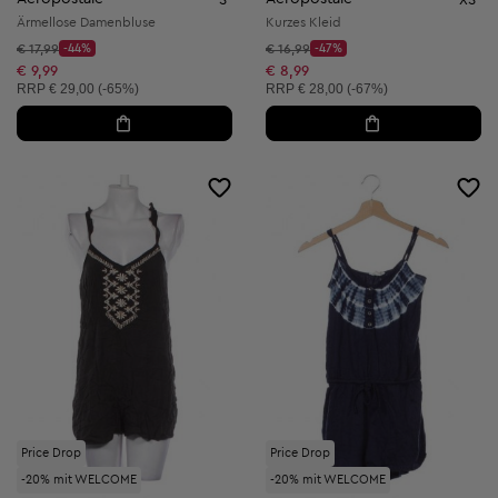
Ärmellose Damenbluse
Kurzes Kleid
Startpreis:
Startpreis:
€ 17,99
-44%
€ 16,99
-47%
Discount Price:
Discount Price:
Reduzierter Preis:
Reduzierter Preis:
€ 9,99
€ 8,99
Unverbindliche Preisempfehlung:
Unverbindliche Preisempfehlung:
RRP
€ 29,00 (-65%)
RRP
€ 28,00 (-67%)
Price Drop
Price Drop
-20% mit WELCOME
-20% mit WELCOME