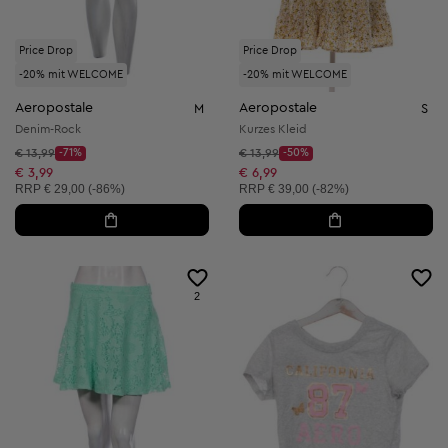
Price Drop
Price Drop
-20% mit WELCOME
-20% mit WELCOME
Aeropostale
Aeropostale
M
S
Denim-Rock
Kurzes Kleid
Startpreis:
Startpreis:
€ 13,99
-71%
€ 13,99
-50%
Discount Price:
Discount Price:
Reduzierter Preis:
Reduzierter Preis:
€ 3,99
€ 6,99
Unverbindliche Preisempfehlung:
Unverbindliche Preisempfehlung:
RRP
€ 29,00 (-86%)
RRP
€ 39,00 (-82%)
2