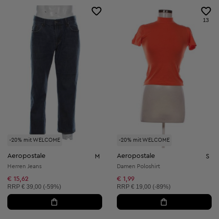
13
-20% mit WELCOME
-20% mit WELCOME
Aeropostale
Aeropostale
M
S
Herren Jeans
Damen Poloshirt
€ 15,62
€ 1,99
Unverbindliche Preisempfehlung:
Unverbindliche Preisempfehlung:
RRP
€ 39,00 (-59%)
RRP
€ 19,00 (-89%)