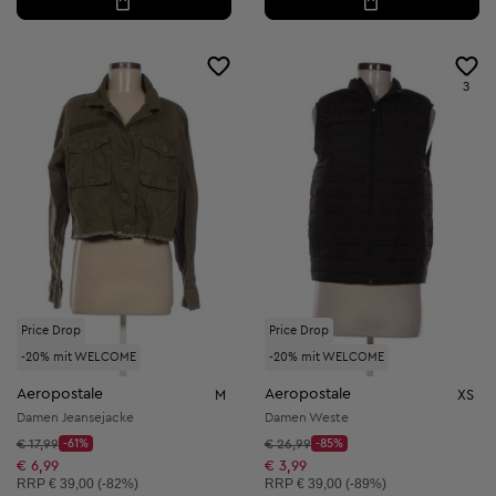
3
Price Drop
Price Drop
-20% mit WELCOME
-20% mit WELCOME
Aeropostale
Aeropostale
M
XS
Damen Jeansejacke
Damen Weste
Startpreis:
Startpreis:
€ 17,99
-61%
€ 26,99
-85%
Discount Price:
Discount Price:
Reduzierter Preis:
Reduzierter Preis:
€ 6,99
€ 3,99
Unverbindliche Preisempfehlung:
Unverbindliche Preisempfehlung:
RRP
€ 39,00 (-82%)
RRP
€ 39,00 (-89%)