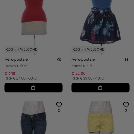
-20% mit WELCOME
-20% mit WELCOME
Aeropostale
Aeropostale
XS
M
Damen T-shirt
Kurzes Kleid
€ 6,18
€ 22,00
Unverbindliche Preisempfehlung:
Unverbindliche Preisempfehlung:
RRP
€ 17,00 (-63%)
RRP
€ 39,00 (-43%)
2
3