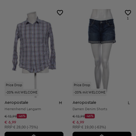
1
Price Drop
Price Drop
-20% mit WELCOME
-20% mit WELCOME
Aeropostale
Aeropostale
M
L
Herrenhemd Langarm
Damen Denim Shorts
Startpreis:
Startpreis:
€ 12,99
-46%
€ 12,99
-46%
Discount Price:
Discount Price:
Reduzierter Preis:
Reduzierter Preis:
€ 6,99
€ 6,99
Unverbindliche Preisempfehlung:
Unverbindliche Preisempfehlung:
RRP
€ 28,00 (-75%)
RRP
€ 19,00 (-63%)