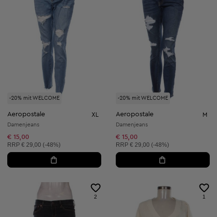
-20% mit WELCOME
-20% mit WELCOME
Aeropostale
Aeropostale
XL
M
Damenjeans
Damenjeans
€ 15,00
€ 15,00
Unverbindliche Preisempfehlung:
Unverbindliche Preisempfehlung:
RRP
€ 29,00 (-48%)
RRP
€ 29,00 (-48%)
2
1