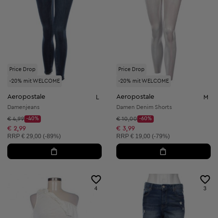
Price Drop
Price Drop
-20% mit WELCOME
-20% mit WELCOME
Aeropostale
Aeropostale
L
M
Damenjeans
Damen Denim Shorts
Startpreis:
Startpreis:
€ 4,99
-40%
€ 10,00
-60%
Discount Price:
Discount Price:
Reduzierter Preis:
Reduzierter Preis:
€ 2,99
€ 3,99
Unverbindliche Preisempfehlung:
Unverbindliche Preisempfehlung:
RRP
€ 29,00 (-89%)
RRP
€ 19,00 (-79%)
4
3