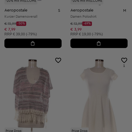
-20% mit WELCOME
-20% mit WELCOME
Aeropostale
Aeropostale
S
M
Kurzer Damenoverall
Damen Poloshirt
Startpreis:
Startpreis:
€ 15,99
-50%
€ 12,99
-69%
Discount Price:
Discount Price:
Reduzierter Preis:
Reduzierter Preis:
€ 7,99
€ 3,99
Unverbindliche Preisempfehlung:
Unverbindliche Preisempfehlung:
RRP
€ 39,00 (-79%)
RRP
€ 19,00 (-79%)
1
Price Drop
Price Drop