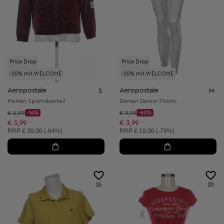
Price Drop
Price Drop
-20% mit WELCOME
-20% mit WELCOME
Aeropostale
Aeropostale
S
M
Herren Sportoberteil
Damen Denim Shorts
Startpreis:
Startpreis:
€ 6,99
-14%
€ 9,99
-60%
Discount Price:
Discount Price:
Reduzierter Preis:
Reduzierter Preis:
€ 5,99
€ 3,99
Unverbindliche Preisempfehlung:
Unverbindliche Preisempfehlung:
RRP
€ 39,00 (-84%)
RRP
€ 19,00 (-79%)
15
20