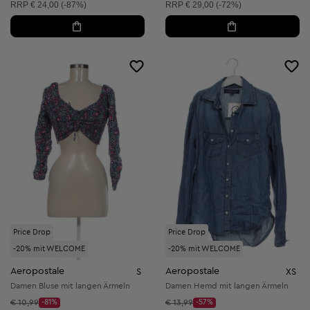
Unverbindliche Preisempfehlung:
Unverbindliche Preisempfehlung:
RRP
€ 24,00 (-87%)
RRP
€ 29,00 (-72%)
Price Drop
Price Drop
-20% mit WELCOME
-20% mit WELCOME
Aeropostale
Aeropostale
S
XS
Damen Bluse mit langen Ärmeln
Damen Hemd mit langen Ärmeln
Startpreis:
Startpreis:
€ 10,99
-81%
€ 13,99
-57%
Discount Price:
Discount Price: