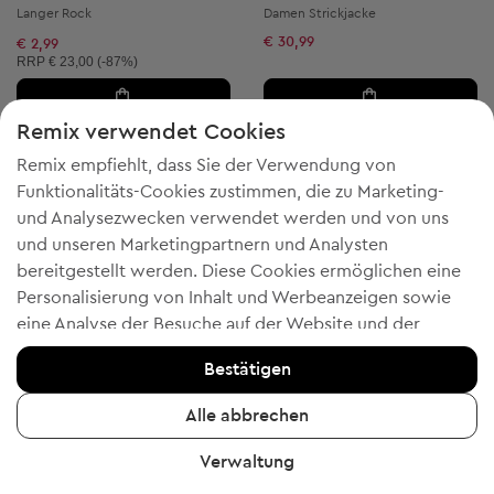
Langer Rock
Damen Strickjacke
€ 30,99
€ 2,99
Unverbindliche Preisempfehlung:
RRP
€ 23,00 (-87%)
Remix verwendet Cookies
Remix empfiehlt, dass Sie der Verwendung von
5
Funktionalitäts-Cookies zustimmen, die zu Marketing-
und Analysezwecken verwendet werden und von uns
und unseren Marketingpartnern und Analysten
bereitgestellt werden. Diese Cookies ermöglichen eine
Personalisierung von Inhalt und Werbeanzeigen sowie
eine Analyse der Besuche auf der Website und der
mobilen App - Informationen, die uns helfen, Ihnen
Bestätigen
Produkte zu zeigen, die Ihnen gefallen könnten. Wenn Sie
einverstanden sind, bestätigen Sie dies bitte, indem Sie
Alle abbrechen
4 = 2
4 = 2
auf die Schaltfläche "Ja, ich stimme zu" klicken.
-20% mit WELCOME
-20% mit WELCOME
Verwaltung
Um weitere Informationen zu erhalten, klicken Sie bitte
Ally
Ally
M
S