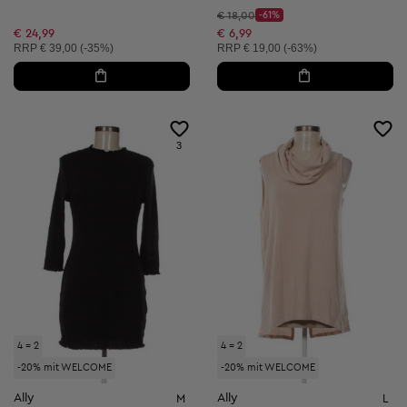
Startpreis:
€ 18,00
-61%
Discount Price:
Reduzierter Preis:
€ 24,99
€ 6,99
Unverbindliche Preisempfehlung:
Unverbindliche Preisempfehlung:
RRP
€ 39,00 (-35%)
RRP
€ 19,00 (-63%)
3
4 = 2
4 = 2
-20% mit WELCOME
-20% mit WELCOME
Ally
Ally
M
L