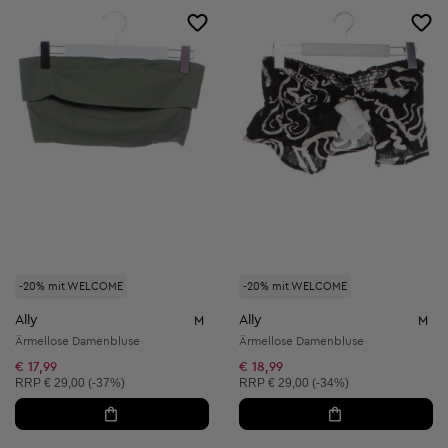
-20% mit WELCOME
-20% mit WELCOME
Ally
Ally
M
M
Ärmellose Damenbluse
Ärmellose Damenbluse
€ 17,99
€ 18,99
Unverbindliche Preisempfehlung:
Unverbindliche Preisempfehlung:
RRP
€ 29,00 (-37%)
RRP
€ 29,00 (-34%)