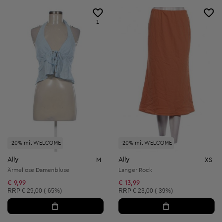
1
-20% mit WELCOME
-20% mit WELCOME
Ally
Ally
M
XS
Ärmellose Damenbluse
Langer Rock
€ 9,99
€ 13,99
Unverbindliche Preisempfehlung:
Unverbindliche Preisempfehlung:
RRP
€ 29,00 (-65%)
RRP
€ 23,00 (-39%)