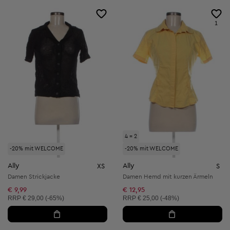
1
4 = 2
-20% mit WELCOME
-20% mit WELCOME
Ally
Ally
XS
S
Damen Strickjacke
Damen Hemd mit kurzen Ärmeln
€ 9,99
€ 12,95
Unverbindliche Preisempfehlung:
Unverbindliche Preisempfehlung:
RRP
€ 29,00 (-65%)
RRP
€ 25,00 (-48%)