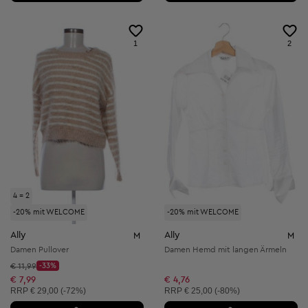
1
2
4 = 2
-20% mit WELCOME
-20% mit WELCOME
Ally
Ally
M
M
Damen Pullover
Damen Hemd mit langen Ärmeln
Startpreis:
€ 11,99
-33%
Discount Price:
Reduzierter Preis:
€ 7,99
€ 4,76
Unverbindliche Preisempfehlung:
Unverbindliche Preisempfehlung:
RRP
€ 29,00 (-72%)
RRP
€ 25,00 (-80%)