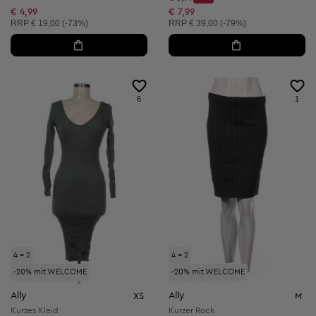
Discount Price:
Reduzierter Preis:
€ 4,99
€ 7,99
Unverbindliche Preisempfehlung:
Unverbindliche Preisempfehlung:
RRP
€ 19,00 (-73%)
RRP
€ 39,00 (-79%)
6
1
4 = 2
4 = 2
-20% mit WELCOME
-20% mit WELCOME
Ally
Ally
XS
M
Kurzes Kleid
Kurzer Rock