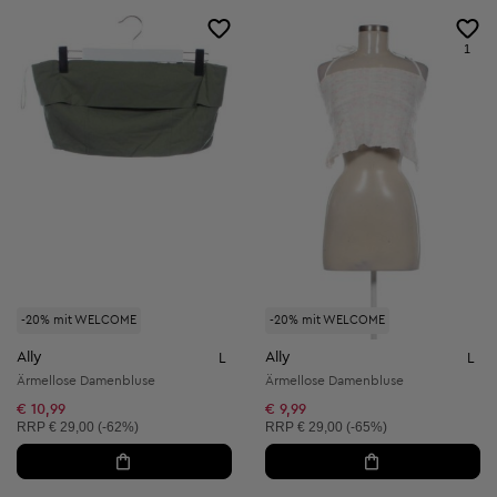
1
-20% mit WELCOME
-20% mit WELCOME
Ally
Ally
L
L
Ärmellose Damenbluse
Ärmellose Damenbluse
€ 10,99
€ 9,99
Unverbindliche Preisempfehlung:
Unverbindliche Preisempfehlung:
RRP
€ 29,00 (-62%)
RRP
€ 29,00 (-65%)