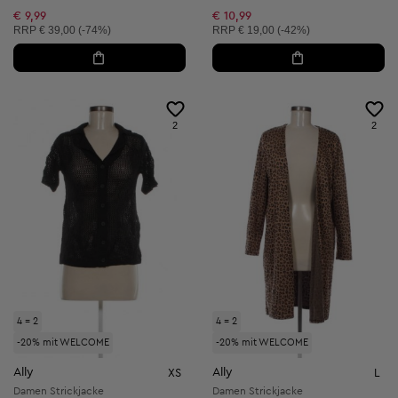
€ 9,99
€ 10,99
Unverbindliche Preisempfehlung:
Unverbindliche Preisempfehlung:
RRP
€ 39,00 (-74%)
RRP
€ 19,00 (-42%)
2
2
4 = 2
4 = 2
-20% mit WELCOME
-20% mit WELCOME
Ally
Ally
XS
L
Damen Strickjacke
Damen Strickjacke