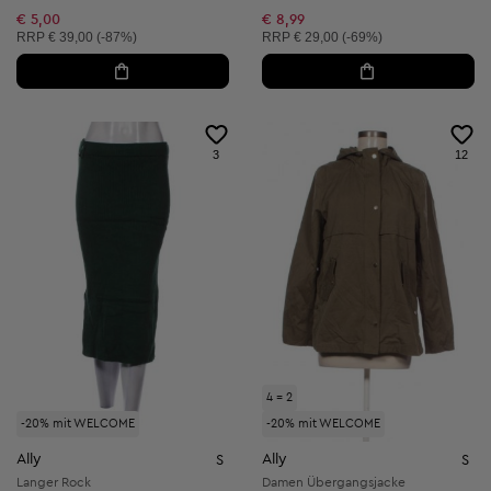
€ 5,00
€ 8,99
Unverbindliche Preisempfehlung:
Unverbindliche Preisempfehlung:
RRP
€ 39,00 (-87%)
RRP
€ 29,00 (-69%)
3
12
4 = 2
-20% mit WELCOME
-20% mit WELCOME
Ally
Ally
S
S
Langer Rock
Damen Übergangsjacke