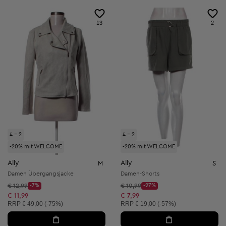
13
2
4 = 2
4 = 2
-20% mit WELCOME
-20% mit WELCOME
Ally
Ally
M
S
Damen Übergangsjacke
Damen-Shorts
Startpreis:
Startpreis:
€ 12,99
-7%
€ 10,99
-27%
Discount Price:
Discount Price:
Reduzierter Preis:
Reduzierter Preis:
€ 11,99
€ 7,99
Unverbindliche Preisempfehlung:
Unverbindliche Preisempfehlung:
RRP
€ 49,00 (-75%)
RRP
€ 19,00 (-57%)