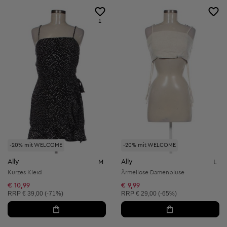
1
-20% mit WELCOME
-20% mit WELCOME
Ally
Ally
M
L
Kurzes Kleid
Ärmellose Damenbluse
€ 10,99
€ 9,99
Unverbindliche Preisempfehlung:
Unverbindliche Preisempfehlung:
RRP
€ 39,00 (-71%)
RRP
€ 29,00 (-65%)