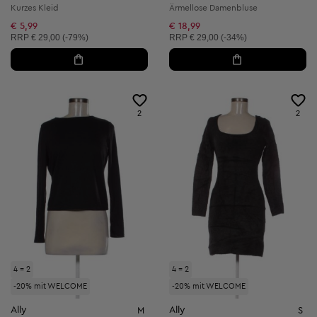
Kurzes Kleid
Ärmellose Damenbluse
€ 5,99
€ 18,99
Unverbindliche Preisempfehlung:
Unverbindliche Preisempfehlung:
RRP
€ 29,00 (-79%)
RRP
€ 29,00 (-34%)
2
2
4 = 2
4 = 2
-20% mit WELCOME
-20% mit WELCOME
Ally
Ally
M
S