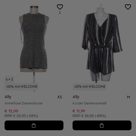
1
4 = 2
-20% mit WELCOME
-20% mit WELCOME
Ally
Ally
XS
M
Ärmellose Damenbluse
Kurzer Damenoverall
€ 12,00
€ 11,99
Unverbindliche Preisempfehlung:
Unverbindliche Preisempfehlung:
RRP
€ 29,00 (-58%)
RRP
€ 39,00 (-69%)