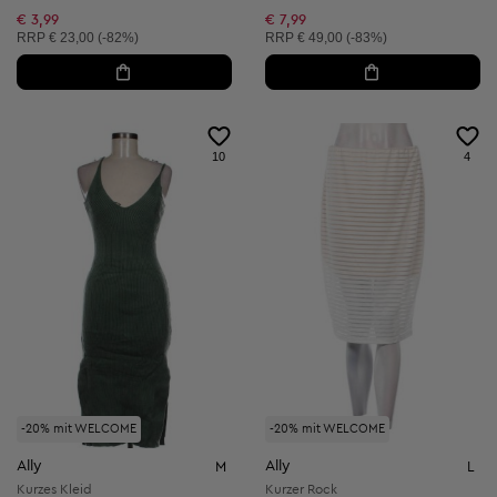
€ 3,99
€ 7,99
Unverbindliche Preisempfehlung:
Unverbindliche Preisempfehlung:
RRP
€ 23,00 (-82%)
RRP
€ 49,00 (-83%)
10
4
-20% mit WELCOME
-20% mit WELCOME
Ally
Ally
M
L
Kurzes Kleid
Kurzer Rock