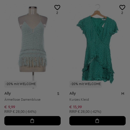
2
2
-20% mit WELCOME
-20% mit WELCOME
Ally
Ally
S
M
Ärmellose Damenbluse
Kurzes Kleid
€ 9,99
€ 15,99
Unverbindliche Preisempfehlung:
Unverbindliche Preisempfehlung:
RRP
€ 28,00 (-64%)
RRP
€ 28,00 (-42%)