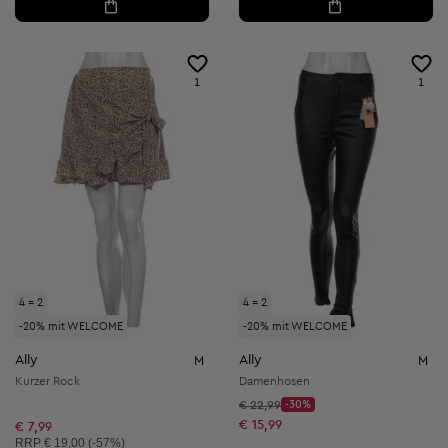
1
1
4 = 2
4 = 2
-20% mit WELCOME
-20% mit WELCOME
Ally
Ally
M
M
Kurzer Rock
Damenhosen
Startpreis:
€ 22,99
-30%
Discount Price:
Reduzierter Preis:
€ 15,99
€ 7,99
Unverbindliche Preisempfehlung:
RRP
€ 19,00 (-57%)