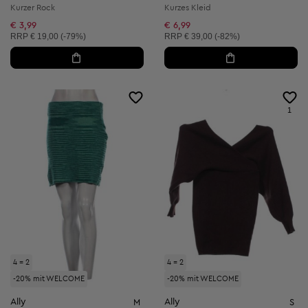
Kurzer Rock
Kurzes Kleid
€ 3,99
€ 6,99
Unverbindliche Preisempfehlung:
Unverbindliche Preisempfehlung:
RRP
€ 19,00 (-79%)
RRP
€ 39,00 (-82%)
1
4 = 2
4 = 2
-20% mit WELCOME
-20% mit WELCOME
Ally
Ally
M
S