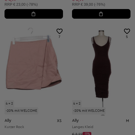
Unverbindliche Preisempfehlung:
Unverbindliche Preisempfehlung:
RRP
€ 23,00 (-78%)
RRP
€ 39,00 (-76%)
7
5
4 = 2
4 = 2
-20% mit WELCOME
-20% mit WELCOME
Ally
Ally
XS
M
Kurzer Rock
Langes Kleid
Startpreis:
€ 8,99
-11%