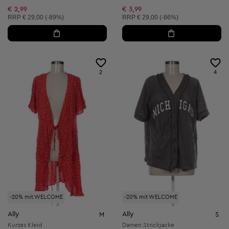
€ 2,99
€ 3,99
Unverbindliche Preisempfehlung:
Unverbindliche Preisempfehlung:
RRP
€ 29,00 (-89%)
RRP
€ 29,00 (-86%)
2
4
-20% mit WELCOME
-20% mit WELCOME
Ally
Ally
M
S
Kurzes Kleid
Damen Strickjacke