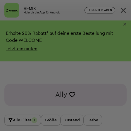
×
REMIX
HERUNTERLADEN
Hole dir die App für Android
×
Erhalte
20%
Rabatt*
auf deine erste Bestellung mit
Code WELCOME
Jetzt einkaufen
Ally
Alle Filter
Größe
Zustand
Farbe
1