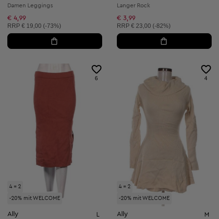
Damen Leggings
Langer Rock
€ 4,99
€ 3,99
Unverbindliche Preisempfehlung:
Unverbindliche Preisempfehlung:
RRP
€ 19,00 (-73%)
RRP
€ 23,00 (-82%)
6
4
4 = 2
4 = 2
-20% mit WELCOME
-20% mit WELCOME
Ally
Ally
L
M