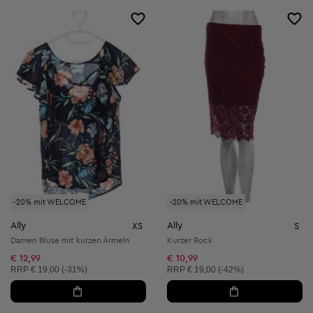
-20% mit WELCOME
-20% mit WELCOME
Ally
Ally
XS
S
Damen Bluse mit kurzen Ärmeln
Kurzer Rock
€ 12,99
€ 10,99
Unverbindliche Preisempfehlung:
Unverbindliche Preisempfehlung:
RRP
€ 19,00 (-31%)
RRP
€ 19,00 (-42%)