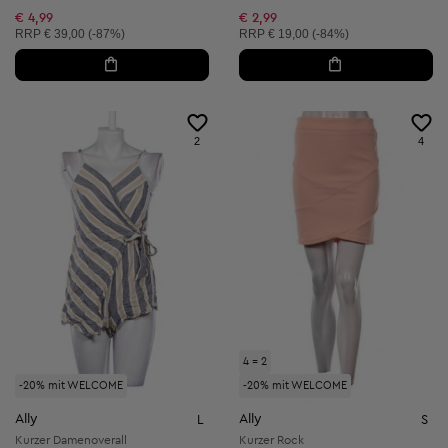
€ 4,99
€ 2,99
Unverbindliche Preisempfehlung:
Unverbindliche Preisempfehlung:
RRP
€ 39,00 (-87%)
RRP
€ 19,00 (-84%)
2
4
4 = 2
-20% mit WELCOME
-20% mit WELCOME
Ally
Ally
L
S
Kurzer Damenoverall
Kurzer Rock