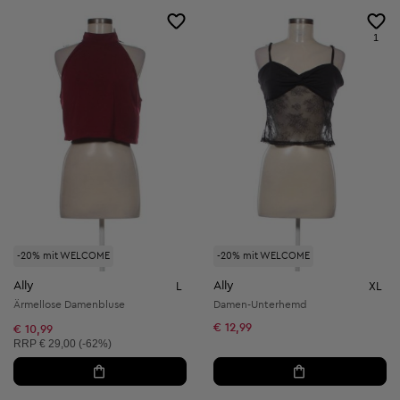
1
-20% mit WELCOME
-20% mit WELCOME
Ally
Ally
L
XL
Ärmellose Damenbluse
Damen-Unterhemd
€ 12,99
€ 10,99
Unverbindliche Preisempfehlung:
RRP
€ 29,00 (-62%)