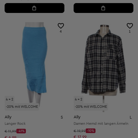
4
1
4 = 2
4 = 2
-20% mit WELCOME
-20% mit WELCOME
Ally
Ally
S
L
Langer Rock
Damen Hemd mit langen Ärmeln
Startpreis:
Startpreis:
€ 19,99
-10%
€ 11,99
-41%
Discount Price:
Discount Price:
Reduzierter Preis:
€ 17,99
Reduzierter Preis:
€ 6,99