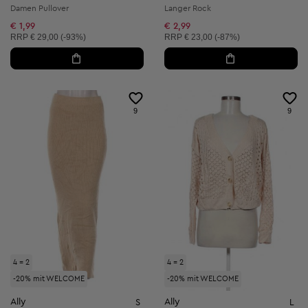
Damen Pullover
Langer Rock
€ 1,99
€ 2,99
Unverbindliche Preisempfehlung:
Unverbindliche Preisempfehlung:
RRP
€ 29,00 (-93%)
RRP
€ 23,00 (-87%)
9
9
4 = 2
4 = 2
-20% mit WELCOME
-20% mit WELCOME
Ally
Ally
S
L