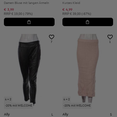
Damen Bluse mit langen Ärmeln
Kurzes Kleid
€ 3,99
€ 4,99
Unverbindliche Preisempfehlung:
Unverbindliche Preisempfehlung:
RRP
€ 19,00 (-79%)
RRP
€ 39,00 (-87%)
7
1
4 = 2
4 = 2
-20% mit WELCOME
-20% mit WELCOME
Ally
Ally
L
S