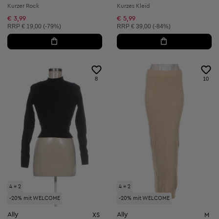
Kurzer Rock
Kurzes Kleid
€ 3,99
€ 5,99
Unverbindliche Preisempfehlung:
Unverbindliche Preisempfehlung:
RRP
€ 19,00 (-79%)
RRP
€ 39,00 (-84%)
8
10
4 = 2
4 = 2
-20% mit WELCOME
-20% mit WELCOME
Ally
Ally
XS
M