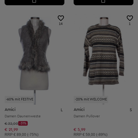
14
1
-60% mit FESTIVE
-20% mit WELCOME
Amici
Amici
L
S
Damen Daunenweste
Damen Pullover
Startpreis:
€ 32,00
-31%
Discount Price:
Reduzierter Preis:
€ 21,99
€ 5,99
Unverbindliche Preisempfehlung:
Unverbindliche Preisempfehlung:
RRP
€ 89,00 (-75%)
RRP
€ 59,00 (-89%)