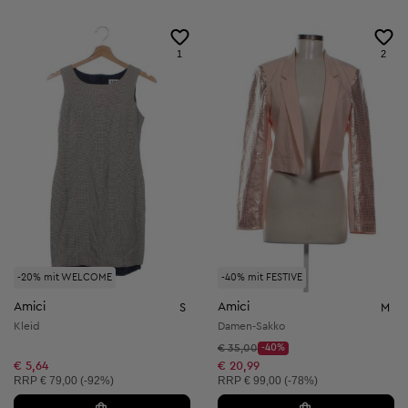
1
2
-20% mit WELCOME
-40% mit FESTIVE
Amici
Amici
S
M
Kleid
Damen-Sakko
Startpreis:
€ 35,00
-40%
Discount Price:
Reduzierter Preis:
€ 5,64
€ 20,99
Unverbindliche Preisempfehlung:
Unverbindliche Preisempfehlung:
RRP
€ 79,00 (-92%)
RRP
€ 99,00 (-78%)