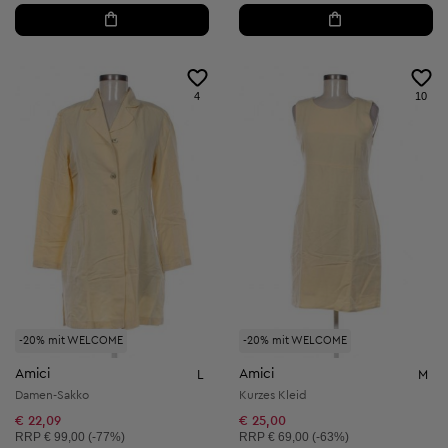
4
10
-20% mit WELCOME
-20% mit WELCOME
Amici
Amici
L
M
Damen-Sakko
Kurzes Kleid
€ 22,09
€ 25,00
Unverbindliche Preisempfehlung:
Unverbindliche Preisempfehlung:
RRP
€ 99,00 (-77%)
RRP
€ 69,00 (-63%)