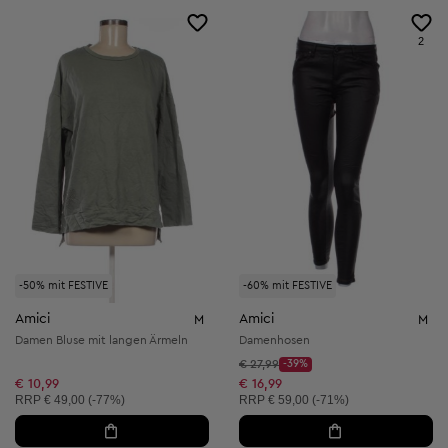
2
-50% mit FESTIVE
-60% mit FESTIVE
Amici
Amici
M
M
Damen Bluse mit langen Ärmeln
Damenhosen
Startpreis:
€ 27,99
-39%
Discount Price:
Reduzierter Preis:
€ 10,99
€ 16,99
Unverbindliche Preisempfehlung:
Unverbindliche Preisempfehlung:
RRP
€ 49,00 (-77%)
RRP
€ 59,00 (-71%)