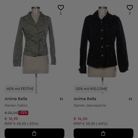
1
2
-60% mit FESTIVE
-20% mit WELCOME
Anima Bella
Anima Bella
M
M
Damen-Sakko
Damen Jeansejacke
Startpreis:
€ 25,00
-32%
Discount Price:
Reduzierter Preis:
€ 16,99
€ 14,00
Unverbindliche Preisempfehlung:
Unverbindliche Preisempfehlung:
RRP
€ 49,00 (-65%)
RRP
€ 39,00 (-64%)