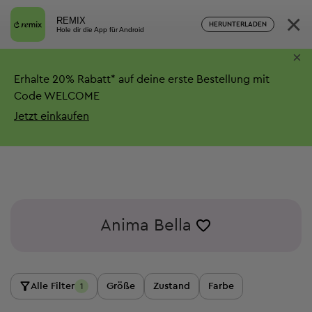
×
REMIX
HERUNTERLADEN
Hole dir die App für Android
×
Erhalte
20%
Rabatt*
auf deine erste Bestellung mit
Code WELCOME
Jetzt einkaufen
Anima Bella
Alle Filter
Größe
Zustand
Farbe
1