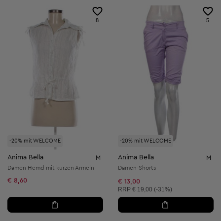
8
5
-20% mit WELCOME
-20% mit WELCOME
Anima Bella
Anima Bella
M
M
Damen Hemd mit kurzen Ärmeln
Damen-Shorts
€ 8,60
€ 13,00
Unverbindliche Preisempfehlung:
RRP
€ 19,00 (-31%)