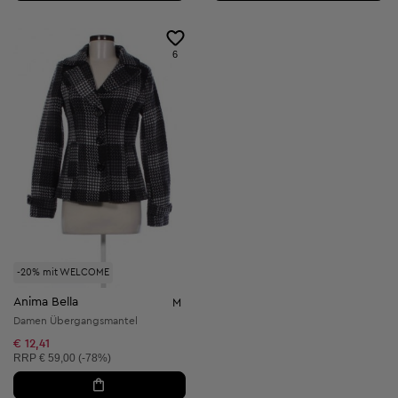
6
-20% mit WELCOME
Anima Bella
M
Damen Übergangsmantel
€ 12,41
Unverbindliche Preisempfehlung:
RRP
€ 59,00 (-78%)