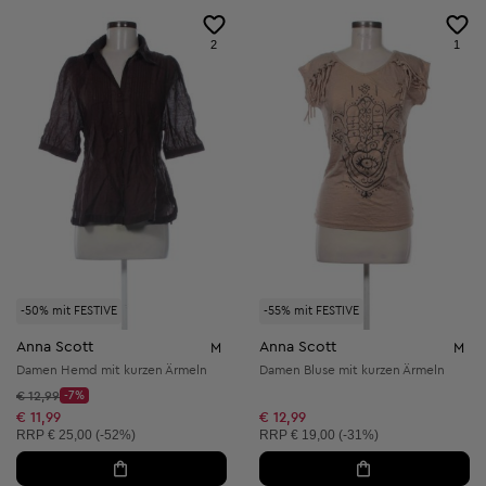
2
1
-50% mit FESTIVE
-55% mit FESTIVE
Anna Scott
Anna Scott
M
M
Damen Hemd mit kurzen Ärmeln
Damen Bluse mit kurzen Ärmeln
Startpreis:
€ 12,99
-7%
Discount Price:
Reduzierter Preis:
€ 11,99
€ 12,99
Unverbindliche Preisempfehlung:
Unverbindliche Preisempfehlung:
RRP
€ 25,00 (-52%)
RRP
€ 19,00 (-31%)