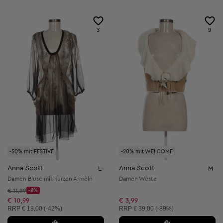
3
9
-50% mit FESTIVE
-20% mit WELCOME
Anna Scott
Anna Scott
L
M
Damen Bluse mit kurzen Ärmeln
Damen Weste
Startpreis:
€ 11,99
-8%
Discount Price:
Reduzierter Preis:
€ 10,99
€ 3,99
Unverbindliche Preisempfehlung:
Unverbindliche Preisempfehlung:
RRP
€ 19,00 (-42%)
RRP
€ 39,00 (-89%)