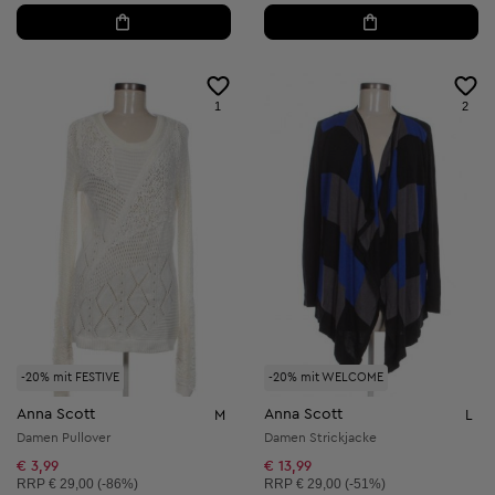
1
2
-20% mit FESTIVE
-20% mit WELCOME
Anna Scott
Anna Scott
M
L
Damen Pullover
Damen Strickjacke
€ 3,99
€ 13,99
Unverbindliche Preisempfehlung:
Unverbindliche Preisempfehlung:
RRP
€ 29,00 (-86%)
RRP
€ 29,00 (-51%)