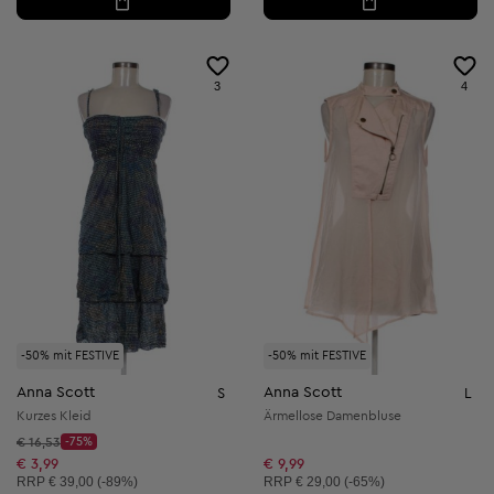
3
4
-50% mit FESTIVE
-50% mit FESTIVE
Anna Scott
Anna Scott
S
L
Kurzes Kleid
Ärmellose Damenbluse
Startpreis:
€ 16,53
-75%
Discount Price:
Reduzierter Preis:
€ 3,99
€ 9,99
Unverbindliche Preisempfehlung:
Unverbindliche Preisempfehlung:
RRP
€ 39,00 (-89%)
RRP
€ 29,00 (-65%)