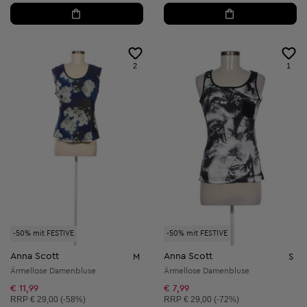
2
1
-50% mit FESTIVE
-50% mit FESTIVE
Anna Scott
Anna Scott
M
S
Ärmellose Damenbluse
Ärmellose Damenbluse
€ 11,99
€ 7,99
Unverbindliche Preisempfehlung:
Unverbindliche Preisempfehlung:
RRP
€ 29,00 (-58%)
RRP
€ 29,00 (-72%)