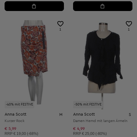
1
1
-40% mit FESTIVE
-50% mit FESTIVE
Anna Scott
Anna Scott
M
S
Kurzer Rock
Damen Hemd mit langen Ärmeln
€ 5,99
€ 4,99
Unverbindliche Preisempfehlung:
Unverbindliche Preisempfehlung:
RRP
€ 19,00 (-68%)
RRP
€ 25,00 (-80%)