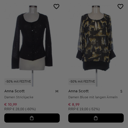
-50% mit FESTIVE
-50% mit FESTIVE
Anna Scott
Anna Scott
M
S
Damen Strickjacke
Damen Bluse mit langen Ärmeln
€ 10,99
€ 8,99
Unverbindliche Preisempfehlung:
Unverbindliche Preisempfehlung:
RRP
€ 28,00 (-60%)
RRP
€ 19,00 (-52%)