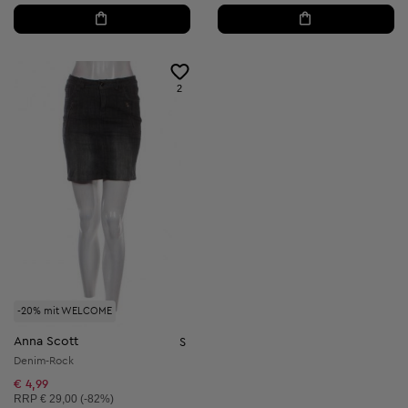
2
-20% mit WELCOME
Anna Scott
S
Denim-Rock
€ 4,99
Unverbindliche Preisempfehlung:
RRP
€ 29,00 (-82%)