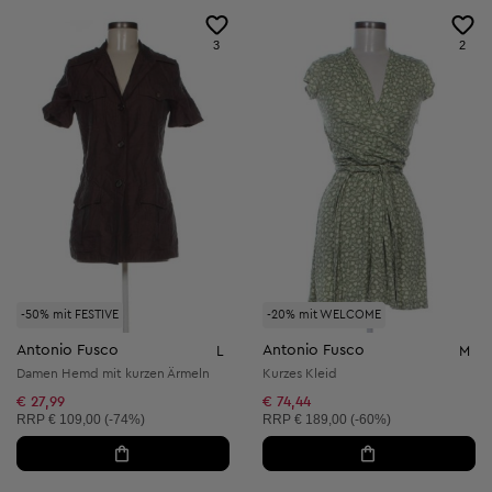
3
2
-50% mit FESTIVE
-20% mit WELCOME
Antonio Fusco
Antonio Fusco
L
M
Damen Hemd mit kurzen Ärmeln
Kurzes Kleid
€ 27,99
€ 74,44
Unverbindliche Preisempfehlung:
Unverbindliche Preisempfehlung:
RRP
€ 109,00 (-74%)
RRP
€ 189,00 (-60%)