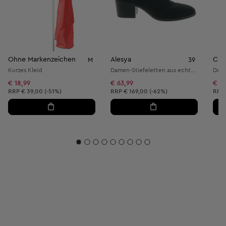
Ohne Markenzeichen
Alesya
Cha
M
39
Kurzes Kleid
Damen-Stiefeletten aus echtem Leder
Dame
€ 18,99
€ 63,99
€ 19
Unverbindliche Preisempfehlung:
Unverbindliche Preisempfehlung:
Unve
RRP
€ 39,00 (-51%)
RRP
€ 169,00 (-62%)
RRP