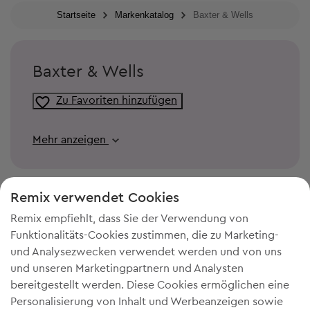
Startseite
Markenkatalog
Baxter & Wells
Baxter & Wells
Zu Favoriten hinzufügen
Mehr anzeigen
Remix verwendet Cookies
Remix empfiehlt, dass Sie der Verwendung von
Funktionalitäts-Cookies zustimmen, die zu Marketing-
und Analysezwecken verwendet werden und von uns
und unseren Marketingpartnern und Analysten
bereitgestellt werden. Diese Cookies ermöglichen eine
Personalisierung von Inhalt und Werbeanzeigen sowie
DU BRAUCHST MEHR PLATZ IN