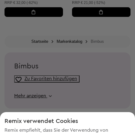
Unverbindliche Preisempfehlung:
Unverbindliche Preisempfehlung:
RRP
€ 32,00 (-62%)
RRP
€ 21,00 (-52%)
Startseite
Markenkatalog
Bimbus
Bimbus
Zu Favoriten hinzufügen
Mehr anzeigen
Remix verwendet Cookies
Remix empfiehlt, dass Sie der Verwendung von