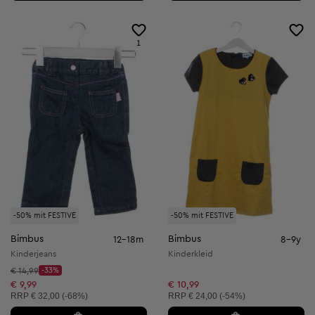
1
-50% mit FESTIVE
-50% mit FESTIVE
Bimbus
Bimbus
12-18m
8-9y
Kinderjeans
Kinderkleid
Startpreis:
€ 14,99
-33%
Discount Price:
Reduzierter Preis:
€ 9,99
€ 10,99
Unverbindliche Preisempfehlung:
Unverbindliche Preisempfehlung:
RRP
€ 32,00 (-68%)
RRP
€ 24,00 (-54%)