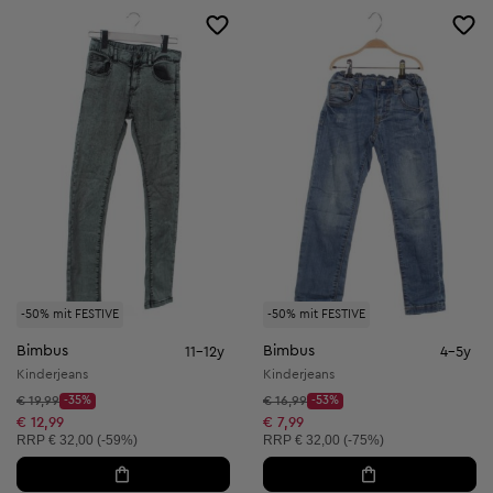
-50% mit FESTIVE
-50% mit FESTIVE
Bimbus
Bimbus
11-12y
4-5y
Kinderjeans
Kinderjeans
Startpreis:
Startpreis:
€ 19,99
-35%
€ 16,99
-53%
Discount Price:
Discount Price:
Reduzierter Preis:
Reduzierter Preis:
€ 12,99
€ 7,99
Unverbindliche Preisempfehlung:
Unverbindliche Preisempfehlung:
RRP
€ 32,00 (-59%)
RRP
€ 32,00 (-75%)