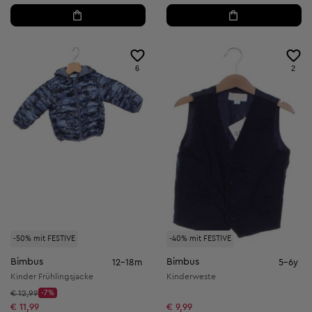
6
2
-50% mit FESTIVE
-40% mit FESTIVE
Bimbus
Bimbus
12-18m
5-6y
Kinder Frühlingsjacke
Kinderweste
Startpreis:
€ 12,99
-7%
Discount Price:
Reduzierter Preis:
€ 11,99
€ 9,99