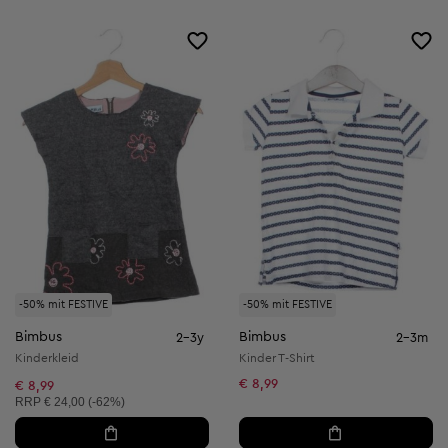
-50% mit FESTIVE
-50% mit FESTIVE
Bimbus
Bimbus
2-3y
2-3m
Kinderkleid
Kinder T-Shirt
€ 8,99
€ 8,99
Unverbindliche Preisempfehlung:
RRP
€ 24,00 (-62%)