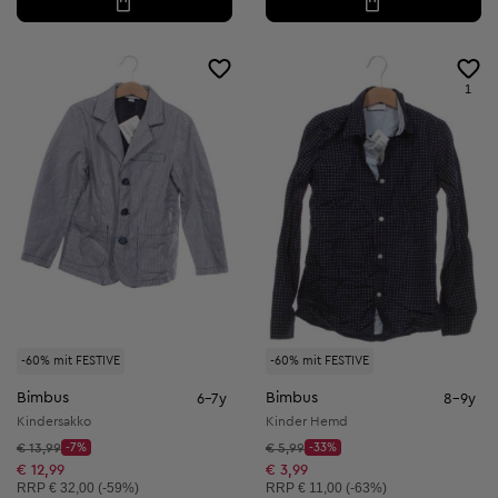
1
-60% mit FESTIVE
-60% mit FESTIVE
Bimbus
Bimbus
6-7y
8-9y
Kindersakko
Kinder Hemd
Startpreis:
Startpreis:
€ 13,99
-7%
€ 5,99
-33%
Discount Price:
Discount Price:
Reduzierter Preis:
Reduzierter Preis:
€ 12,99
€ 3,99
Unverbindliche Preisempfehlung:
Unverbindliche Preisempfehlung:
RRP
€ 32,00 (-59%)
RRP
€ 11,00 (-63%)