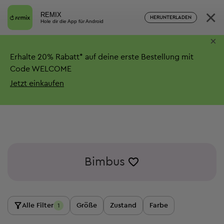
×
REMIX
HERUNTERLADEN
Hole dir die App für Android
×
Erhalte
20%
Rabatt*
auf deine erste Bestellung mit
Code WELCOME
Jetzt einkaufen
Bimbus
Alle Filter
Größe
Zustand
Farbe
1