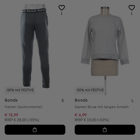
1
1
-50% mit FESTIVE
-50% mit FESTIVE
Bonds
Bonds
S
L
Herren Sportunterteil
Damen Bluse mit langen Ärmeln
€ 12,99
€ 6,99
Unverbindliche Preisempfehlung:
Unverbindliche Preisempfehlung:
RRP
€ 29,00 (-55%)
RRP
€ 19,00 (-63%)