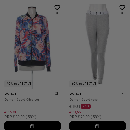
5
5
-40% mit FESTIVE
-60% mit FESTIVE
Bonds
Bonds
XL
M
Damen Sport-Oberteil
Damen Sporthose
Startpreis:
€ 19,99
-40%
Discount Price:
Reduzierter Preis:
€ 16,00
€ 11,99
Unverbindliche Preisempfehlung:
Unverbindliche Preisempfehlung:
RRP
€ 39,00 (-58%)
RRP
€ 29,00 (-58%)