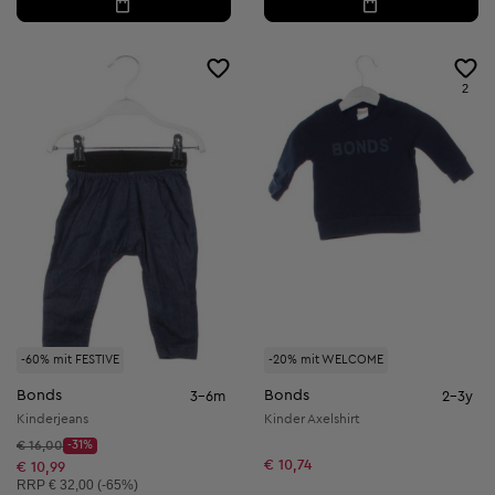
2
-60% mit FESTIVE
-20% mit WELCOME
Bonds
Bonds
3-6m
2-3y
Kinderjeans
Kinder Axelshirt
Startpreis:
€ 16,00
-31%
Discount Price:
€ 10,74
Reduzierter Preis:
€ 10,99
Unverbindliche Preisempfehlung:
RRP
€ 32,00 (-65%)