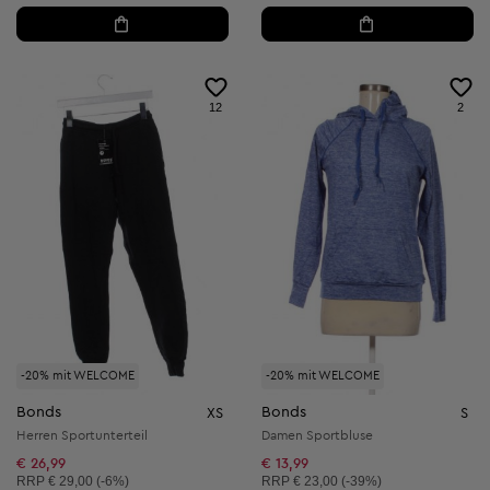
12
2
-20% mit WELCOME
-20% mit WELCOME
Bonds
Bonds
XS
S
Herren Sportunterteil
Damen Sportbluse
€ 26,99
€ 13,99
Unverbindliche Preisempfehlung:
Unverbindliche Preisempfehlung:
RRP
€ 29,00 (-6%)
RRP
€ 23,00 (-39%)