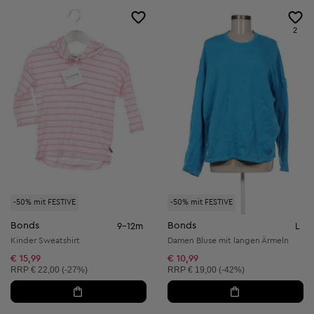
2
-50% mit FESTIVE
-50% mit FESTIVE
Bonds
Bonds
9-12m
L
Kinder Sweatshirt
Damen Bluse mit langen Ärmeln
€ 15,99
€ 10,99
Unverbindliche Preisempfehlung:
Unverbindliche Preisempfehlung:
RRP
€ 22,00 (-27%)
RRP
€ 19,00 (-42%)