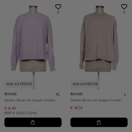
2
1
-50% mit FESTIVE
-40% mit FESTIVE
Bonds
Bonds
XL
L
Damen Bluse mit langen Ärmeln
Damen Bluse mit langen Ärmeln
€ 18,12
€ 8,99
Unverbindliche Preisempfehlung:
RRP
€ 19,00 (-52%)