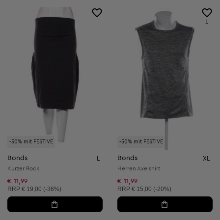
1
-50% mit FESTIVE
-50% mit FESTIVE
Bonds
Bonds
L
XL
Kurzer Rock
Herren Axelshirt
€ 11,99
€ 11,99
Unverbindliche Preisempfehlung:
Unverbindliche Preisempfehlung:
RRP
€ 19,00 (-36%)
RRP
€ 15,00 (-20%)