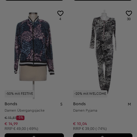
4
30
-50% mit FESTIVE
-20% mit WELCOME
Bonds
Bonds
S
M
Damen Übergangsjacke
Damen Pyjama
Startpreis:
€ 15,81
-5%
Discount Price:
Reduzierter Preis:
€ 14,99
€ 10,04
Unverbindliche Preisempfehlung:
Unverbindliche Preisempfehlung:
RRP
€ 49,00 (-69%)
RRP
€ 39,00 (-74%)