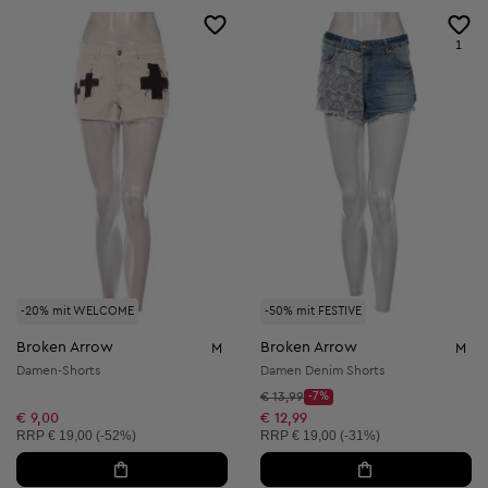
1
-20% mit WELCOME
-50% mit FESTIVE
Broken Arrow
Broken Arrow
M
M
Damen-Shorts
Damen Denim Shorts
Startpreis:
€ 13,99
-7%
Discount Price:
Reduzierter Preis:
€ 9,00
€ 12,99
Unverbindliche Preisempfehlung:
Unverbindliche Preisempfehlung:
RRP
€ 19,00 (-52%)
RRP
€ 19,00 (-31%)