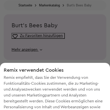
Startseite
Markenkatalog
Burt's Bees Baby
Burt's Bees Baby
Zu Favoriten hinzufügen
Mehr anzeigen
Remix verwendet Cookies
Remix empfiehlt, dass Sie der Verwendung von
Funktionalitäts-Cookies zustimmen, die zu Marketing-
und Analysezwecken verwendet werden und von uns
und unseren Marketingpartnern und Analysten
bereitgestellt werden. Diese Cookies ermöglichen eine
Personalisierung von Inhalt und Werbeanzeigen sowie
DU BRAUCHST MEHR PLATZ IN