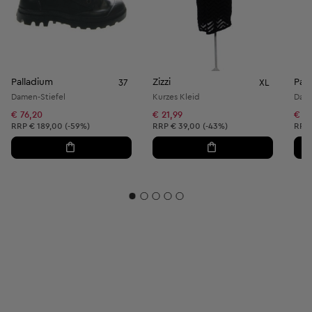
Palladium
Zizzi
Pal
37
XL
Damen-Stiefel
Kurzes Kleid
€ 76,20
€ 21,99
€ 13
Unverbindliche Preisempfehlung:
Unverbindliche Preisempfehlung:
Unve
RRP
€ 189,00 (-59%)
RRP
€ 39,00 (-43%)
RRP