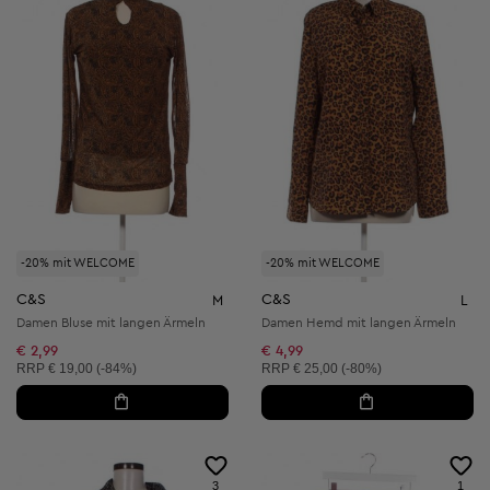
-20% mit WELCOME
-20% mit WELCOME
C&S
C&S
M
L
Damen Bluse mit langen Ärmeln
Damen Hemd mit langen Ärmeln
€ 2,99
€ 4,99
Unverbindliche Preisempfehlung:
Unverbindliche Preisempfehlung:
RRP
€ 19,00 (-84%)
RRP
€ 25,00 (-80%)
3
1