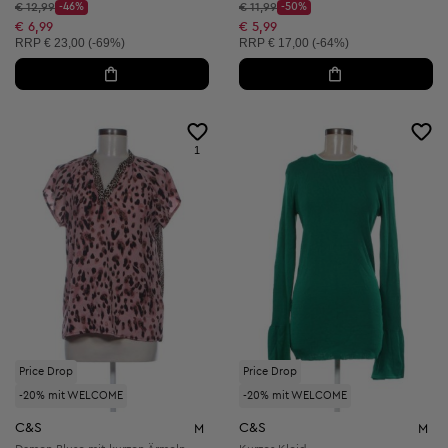
Startpreis:
Startpreis:
€ 12,99
-46%
€ 11,99
-50%
Discount Price:
Discount Price:
Reduzierter Preis:
Reduzierter Preis:
€ 6,99
€ 5,99
Unverbindliche Preisempfehlung:
Unverbindliche Preisempfehlung:
RRP
€ 23,00 (-69%)
RRP
€ 17,00 (-64%)
1
Price Drop
Price Drop
-20% mit WELCOME
-20% mit WELCOME
C&S
C&S
M
M