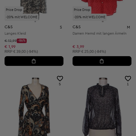
Price Drop
Price Drop
-20% mit WELCOME
-20% mit WELCOME
C&S
C&S
S
M
Langes Kleid
Damen Hemd mit langen Ärmeln
Startpreis:
€ 12,99
-84%
Discount Price:
Reduzierter Preis:
€ 1,99
€ 3,99
Unverbindliche Preisempfehlung:
Unverbindliche Preisempfehlung:
RRP
€ 39,00 (-94%)
RRP
€ 25,00 (-84%)
5
1