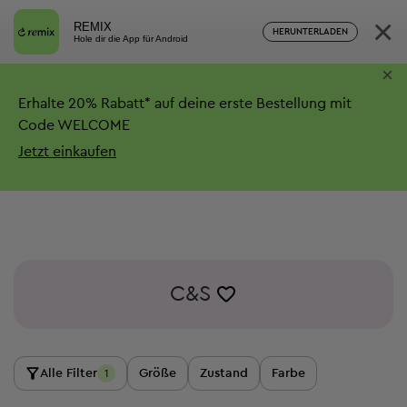
×
REMIX
HERUNTERLADEN
Hole dir die App für Android
×
Erhalte
20%
Rabatt*
auf deine erste Bestellung mit
Code WELCOME
Jetzt einkaufen
C&S
Alle Filter
Größe
Zustand
Farbe
1