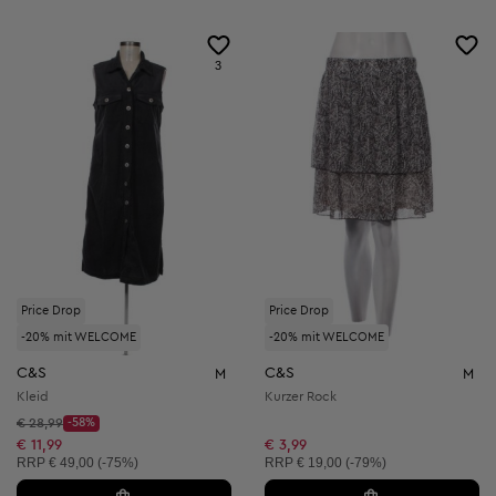
3
Price Drop
Price Drop
-20% mit WELCOME
-20% mit WELCOME
C&S
C&S
M
M
Kleid
Kurzer Rock
Startpreis:
€ 28,99
-58%
Discount Price:
Reduzierter Preis:
€ 11,99
€ 3,99
Unverbindliche Preisempfehlung:
Unverbindliche Preisempfehlung:
RRP
€ 49,00 (-75%)
RRP
€ 19,00 (-79%)