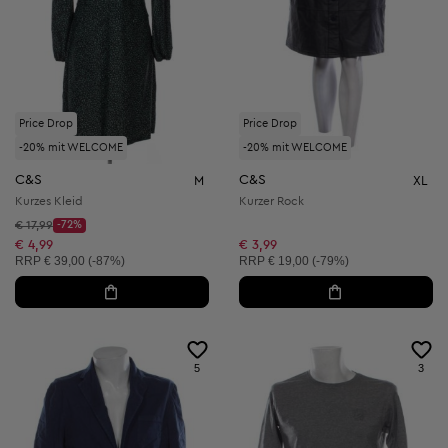
Price Drop
Price Drop
-20% mit WELCOME
-20% mit WELCOME
C&S
C&S
M
XL
Kurzes Kleid
Kurzer Rock
Startpreis:
€ 17,99
-72%
Discount Price:
Reduzierter Preis:
€ 4,99
€ 3,99
Unverbindliche Preisempfehlung:
Unverbindliche Preisempfehlung:
RRP
€ 39,00 (-87%)
RRP
€ 19,00 (-79%)
5
3