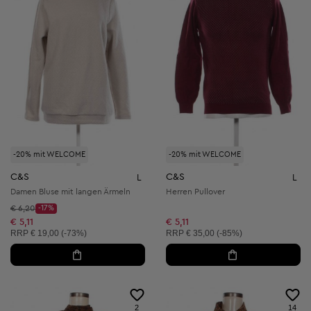
-20% mit WELCOME
-20% mit WELCOME
C&S
C&S
L
L
Damen Bluse mit langen Ärmeln
Herren Pullover
Startpreis:
€ 6,20
-17%
Discount Price:
Reduzierter Preis:
€ 5,11
€ 5,11
Unverbindliche Preisempfehlung:
Unverbindliche Preisempfehlung:
RRP
€ 19,00 (-73%)
RRP
€ 35,00 (-85%)
2
14