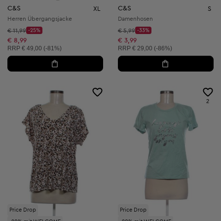
C&S
C&S
XL
S
Herren Übergangsjacke
Damenhosen
Startpreis:
Startpreis:
€ 11,99
-25%
€ 5,99
-33%
Discount Price:
Discount Price:
Reduzierter Preis:
Reduzierter Preis:
€ 8,99
€ 3,99
Unverbindliche Preisempfehlung:
Unverbindliche Preisempfehlung:
RRP
€ 49,00 (-81%)
RRP
€ 29,00 (-86%)
2
Price Drop
Price Drop