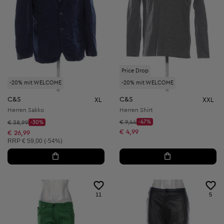
Price Drop
-20% mit WELCOME
-20% mit WELCOME
C&S
C&S
XL
XXL
Herren Sakko
Herren Shirt
Startpreis:
Startpreis:
€ 9,44
-47%
€ 38,99
-30%
Discount Price:
Discount Price:
Reduzierter Preis:
€ 4,99
Reduzierter Preis:
€ 26,99
Unverbindliche Preisempfehlung:
RRP
€ 59,00 (-54%)
11
5