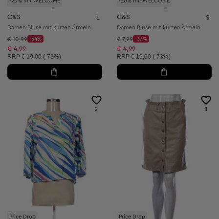
-20% mit WELCOME
-20% mit WELCOME
C&S
C&S
L
S
Damen Bluse mit kurzen Ärmeln
Damen Bluse mit kurzen Ärmeln
Startpreis:
Startpreis:
€ 10,99
-54%
€ 7,99
-37%
Discount Price:
Discount Price:
Reduzierter Preis:
Reduzierter Preis:
€ 4,99
€ 4,99
Unverbindliche Preisempfehlung:
Unverbindliche Preisempfehlung:
RRP
€ 19,00 (-73%)
RRP
€ 19,00 (-73%)
2
3
Price Drop
Price Drop