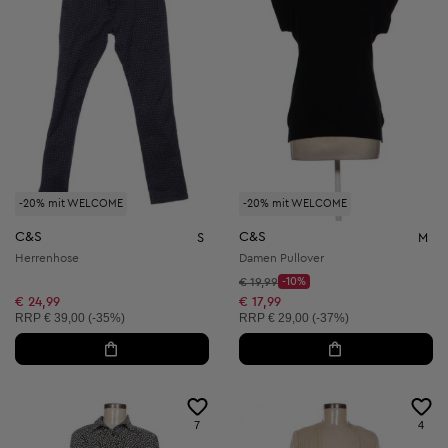
-20% mit WELCOME
-20% mit WELCOME
C&S
C&S
S
M
Herrenhose
Damen Pullover
Startpreis:
€ 19,99
-10%
Discount Price:
Reduzierter Preis:
€ 24,99
€ 17,99
Unverbindliche Preisempfehlung:
Unverbindliche Preisempfehlung:
RRP
€ 39,00 (-35%)
RRP
€ 29,00 (-37%)
7
4