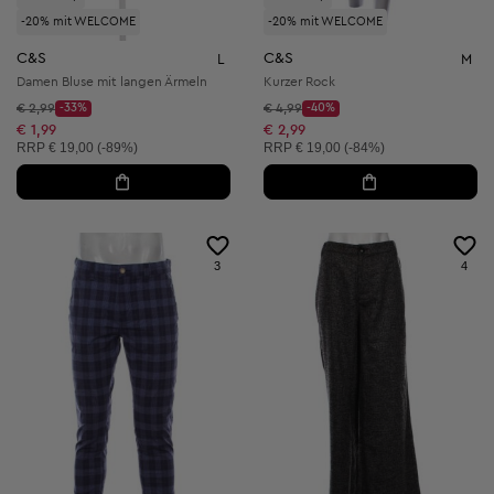
-20% mit WELCOME
-20% mit WELCOME
C&S
C&S
L
M
Damen Bluse mit langen Ärmeln
Kurzer Rock
Startpreis:
Startpreis:
€ 2,99
-33%
€ 4,99
-40%
Discount Price:
Discount Price:
Reduzierter Preis:
Reduzierter Preis:
€ 1,99
€ 2,99
Unverbindliche Preisempfehlung:
Unverbindliche Preisempfehlung:
RRP
€ 19,00 (-89%)
RRP
€ 19,00 (-84%)
3
4