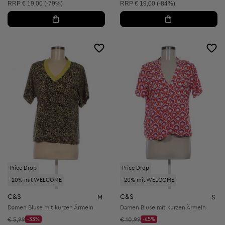
Unverbindliche Preisempfehlung:
Unverbindliche Preisempfehlung:
RRP
€ 19,00 (-79%)
RRP
€ 19,00 (-84%)
Price Drop
Price Drop
-20% mit WELCOME
-20% mit WELCOME
C&S
C&S
M
S
Damen Bluse mit kurzen Ärmeln
Damen Bluse mit kurzen Ärmeln
Startpreis:
Startpreis:
€ 5,99
-33%
€ 10,99
-45%
Discount Price:
Discount Price: