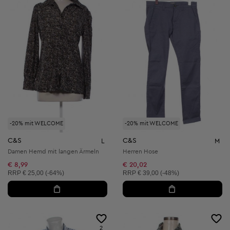
-20% mit WELCOME
-20% mit WELCOME
C&S
C&S
L
M
Damen Hemd mit langen Ärmeln
Herren Hose
€ 8,99
€ 20,02
Unverbindliche Preisempfehlung:
Unverbindliche Preisempfehlung:
RRP
€ 25,00 (-64%)
RRP
€ 39,00 (-48%)
2