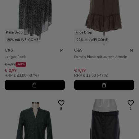
Price Drop
Price Drop
-20% mit WELCOME
-20% mit WELCOME
C&S
C&S
M
M
Langer Rock
Damen Bluse mit kurzen Ärmeln
Startpreis:
€ 4,99
-40%
Discount Price:
Reduzierter Preis:
€ 2,99
€ 9,99
Unverbindliche Preisempfehlung:
Unverbindliche Preisempfehlung:
RRP
€ 23,00 (-87%)
RRP
€ 19,00 (-47%)
8
1