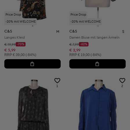
Price Drop
Price Drop
-20% mit WELCOME
-20% mit WELCOME
C&S
C&S
M
S
Langes Kleid
Damen Bluse mit langen Ärmeln
Startpreis:
Startpreis:
€ 19,99
-70%
€ 7,99
-62%
Discount Price:
Discount Price:
Reduzierter Preis:
Reduzierter Preis:
€ 5,99
€ 2,99
Unverbindliche Preisempfehlung:
Unverbindliche Preisempfehlung:
RRP
€ 39,00 (-84%)
RRP
€ 19,00 (-84%)
1
2