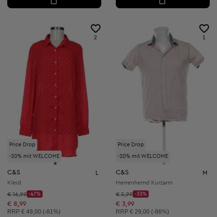
2
1
Price Drop
Price Drop
-20% mit WELCOME
-20% mit WELCOME
C&S
C&S
L
M
Kleid
Herrenhemd Kurzarm
Startpreis:
Startpreis:
€ 16,99
-47%
€ 5,99
-33%
Discount Price:
Discount Price:
Reduzierter Preis:
Reduzierter Preis:
€ 8,99
€ 3,99
Unverbindliche Preisempfehlung:
Unverbindliche Preisempfehlung:
RRP
€ 49,00 (-81%)
RRP
€ 29,00 (-86%)