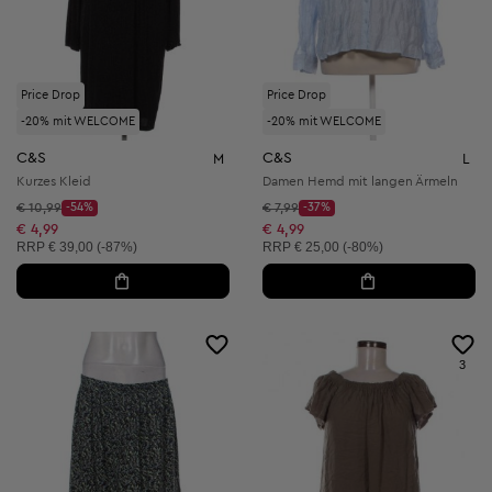
Price Drop
Price Drop
-20% mit WELCOME
-20% mit WELCOME
C&S
C&S
M
L
Kurzes Kleid
Damen Hemd mit langen Ärmeln
Startpreis:
Startpreis:
€ 10,99
-54%
€ 7,99
-37%
Discount Price:
Discount Price:
Reduzierter Preis:
Reduzierter Preis:
€ 4,99
€ 4,99
Unverbindliche Preisempfehlung:
Unverbindliche Preisempfehlung:
RRP
€ 39,00 (-87%)
RRP
€ 25,00 (-80%)
3