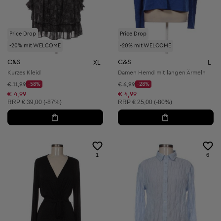
Price Drop
Price Drop
-20% mit WELCOME
-20% mit WELCOME
C&S
C&S
XL
L
Kurzes Kleid
Damen Hemd mit langen Ärmeln
Startpreis:
Startpreis:
€ 11,99
-58%
€ 6,99
-28%
Discount Price:
Discount Price:
Reduzierter Preis:
Reduzierter Preis:
€ 4,99
€ 4,99
Unverbindliche Preisempfehlung:
Unverbindliche Preisempfehlung:
RRP
€ 39,00 (-87%)
RRP
€ 25,00 (-80%)
1
6