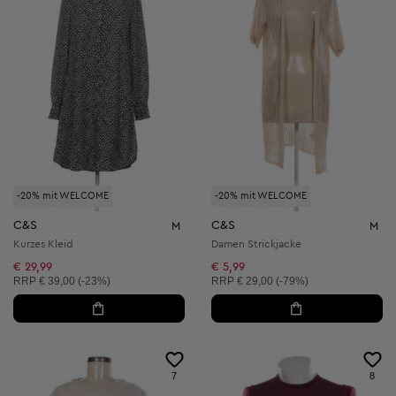
-20% mit WELCOME
-20% mit WELCOME
C&S
C&S
M
M
Kurzes Kleid
Damen Strickjacke
€ 29,99
€ 5,99
Unverbindliche Preisempfehlung:
Unverbindliche Preisempfehlung:
RRP
€ 39,00 (-23%)
RRP
€ 29,00 (-79%)
7
8