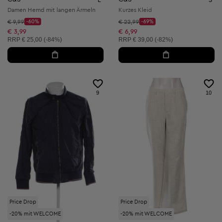
Damen Hemd mit langen Ärmeln
Kurzes Kleid
Startpreis:
Startpreis:
€ 9,99
-60%
€ 22,99
-69%
Discount Price:
Discount Price:
Reduzierter Preis:
Reduzierter Preis:
€ 3,99
€ 6,99
Unverbindliche Preisempfehlung:
Unverbindliche Preisempfehlung:
RRP
€ 25,00 (-84%)
RRP
€ 39,00 (-82%)
9
10
Price Drop
Price Drop
-20% mit WELCOME
-20% mit WELCOME