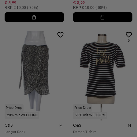
Reduzierter Preis:
Reduzierter Preis:
€ 3,99
€ 5,99
Unverbindliche Preisempfehlung:
Unverbindliche Preisempfehlung:
RRP
€ 19,00 (-79%)
RRP
€ 19,00 (-68%)
5
Price Drop
Price Drop
-20% mit WELCOME
-20% mit WELCOME
C&S
C&S
M
M
Langer Rock
Damen T-shirt