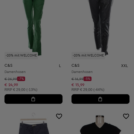
-20% mit WELCOME
-20% mit WELCOME
C&S
C&S
L
XXL
Damenhosen
Damenhosen
Startpreis:
Startpreis:
€ 26,99
-7%
€ 16,99
-5%
Discount Price:
Discount Price:
Reduzierter Preis:
Reduzierter Preis:
€ 24,99
€ 15,99
Unverbindliche Preisempfehlung:
Unverbindliche Preisempfehlung:
RRP
€ 29,00 (-13%)
RRP
€ 29,00 (-44%)