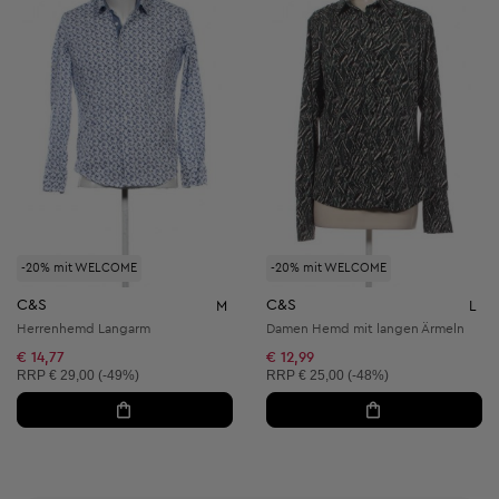
-20% mit WELCOME
-20% mit WELCOME
C&S
C&S
M
L
Herrenhemd Langarm
Damen Hemd mit langen Ärmeln
€ 14,77
€ 12,99
Unverbindliche Preisempfehlung:
Unverbindliche Preisempfehlung:
RRP
€ 29,00 (-49%)
RRP
€ 25,00 (-48%)