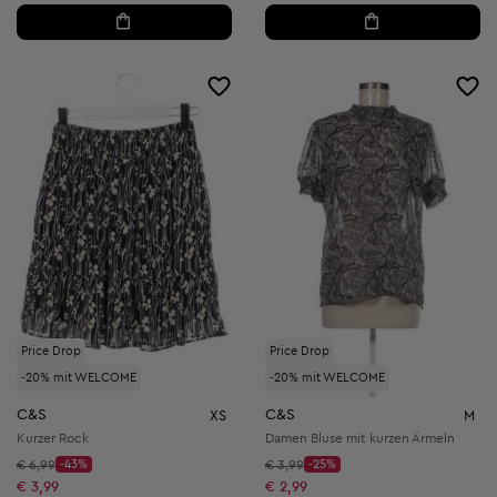
Price Drop
Price Drop
-20% mit WELCOME
-20% mit WELCOME
C&S
C&S
XS
M
Kurzer Rock
Damen Bluse mit kurzen Ärmeln
Startpreis:
Startpreis:
€ 6,99
-43%
€ 3,99
-25%
Discount Price:
Discount Price:
Reduzierter Preis:
Reduzierter Preis:
€ 3,99
€ 2,99