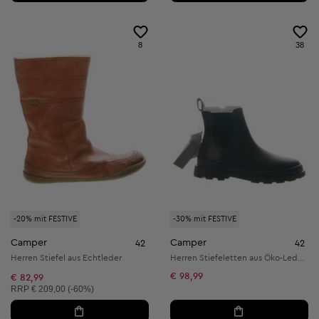
8
38
-20% mit FESTIVE
-30% mit FESTIVE
Camper
Camper
42
42
Herren Stiefel aus Echtleder
Herren Stiefeletten aus Öko-Leder und Textil
€ 98,99
€ 82,99
Unverbindliche Preisempfehlung:
RRP
€ 209,00 (-60%)