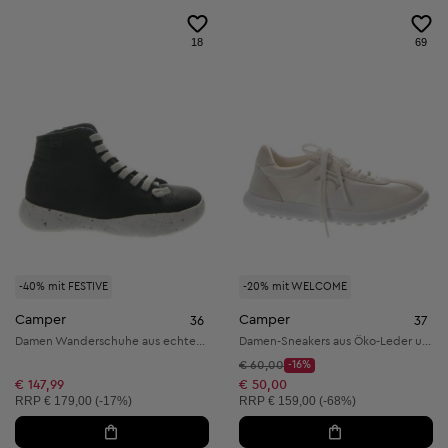
18
69
-40% mit FESTIVE
-20% mit WELCOME
Camper
Camper
36
37
Damen Wanderschuhe aus echtem Leder
Damen-Sneakers aus Öko-Leder und Textil
Startpreis:
€ 60,00
-16%
Discount Price:
Reduzierter Preis:
€ 147,99
€ 50,00
Unverbindliche Preisempfehlung:
Unverbindliche Preisempfehlung:
RRP
€ 179,00 (-17%)
RRP
€ 159,00 (-68%)