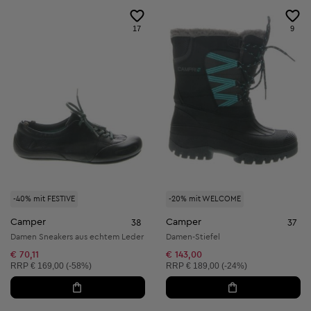
17
9
-40% mit FESTIVE
-20% mit WELCOME
Camper
Camper
38
37
Damen Sneakers aus echtem Leder
Damen-Stiefel
€ 70,11
€ 143,00
Unverbindliche Preisempfehlung:
Unverbindliche Preisempfehlung:
RRP
€ 169,00 (-58%)
RRP
€ 189,00 (-24%)