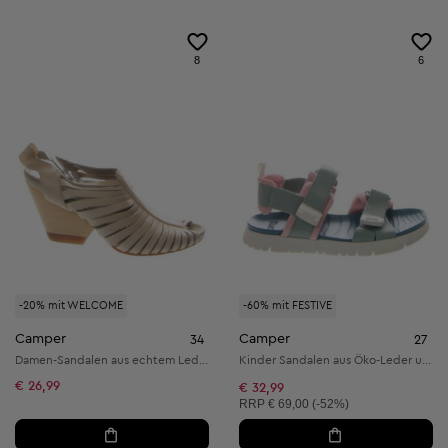
8
6
-20% mit WELCOME
-60% mit FESTIVE
Camper
Camper
34
27
Damen-Sandalen aus echtem Leder
Kinder Sandalen aus Öko-Leder und Textil
€ 26,99
€ 32,99
Unverbindliche Preisempfehlung:
RRP
€ 69,00 (-52%)