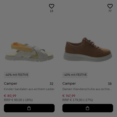
13
77
-40% mit FESTIVE
-40% mit FESTIVE
Camper
Camper
32
38
Kinder Sandalen aus echtem Leder
Damen Wanderschuhe aus echtem Leder
€ 80,99
€ 147,99
Unverbindliche Preisempfehlung:
Unverbindliche Preisempfehlung:
RRP
€ 99,00 (-18%)
RRP
€ 179,00 (-17%)