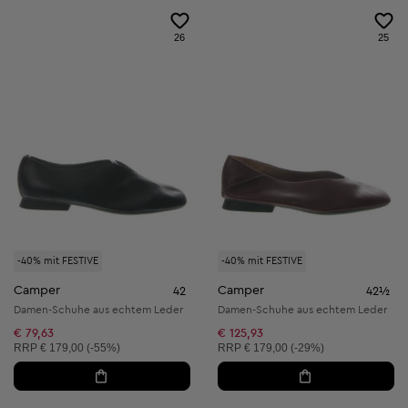
26
25
-40% mit FESTIVE
-40% mit FESTIVE
Camper
Camper
42
42½
Damen-Schuhe aus echtem Leder
Damen-Schuhe aus echtem Leder
€ 79,63
€ 125,93
Unverbindliche Preisempfehlung:
Unverbindliche Preisempfehlung:
RRP
€ 179,00 (-55%)
RRP
€ 179,00 (-29%)