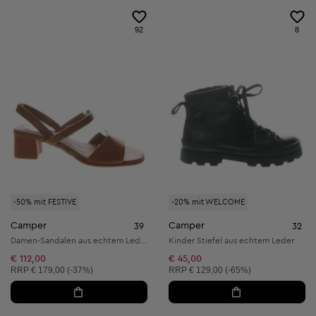
92
8
-50% mit FESTIVE
-20% mit WELCOME
Camper
Camper
39
32
Damen-Sandalen aus echtem Leder
Kinder Stiefel aus echtem Leder
€ 112,00
€ 45,00
Unverbindliche Preisempfehlung:
Unverbindliche Preisempfehlung:
RRP
€ 179,00 (-37%)
RRP
€ 129,00 (-65%)