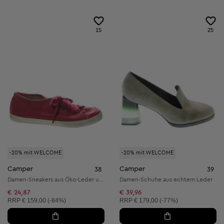
15
25
-20% mit WELCOME
-20% mit WELCOME
Camper
Camper
38
39
Damen-Sneakers aus Öko-Leder und Textil
Damen-Schuhe aus echtem Leder
€ 24,87
€ 39,96
Unverbindliche Preisempfehlung:
Unverbindliche Preisempfehlung:
RRP
€ 159,00 (-84%)
RRP
€ 179,00 (-77%)