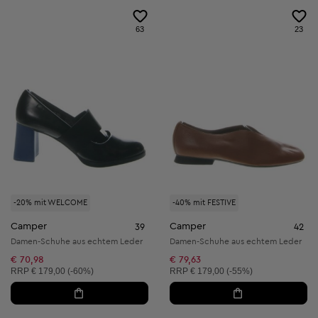
63
23
-20% mit WELCOME
-40% mit FESTIVE
Camper
Camper
39
42
Damen-Schuhe aus echtem Leder
Damen-Schuhe aus echtem Leder
€ 70,98
€ 79,63
Unverbindliche Preisempfehlung:
Unverbindliche Preisempfehlung:
RRP
€ 179,00 (-60%)
RRP
€ 179,00 (-55%)