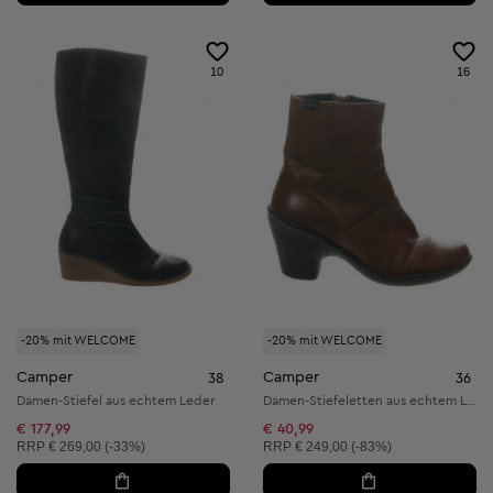
10
16
-20% mit WELCOME
-20% mit WELCOME
Camper
Camper
38
36
Damen-Stiefel aus echtem Leder
Damen-Stiefeletten aus echtem Leder
€ 177,99
€ 40,99
Unverbindliche Preisempfehlung:
Unverbindliche Preisempfehlung:
RRP
€ 269,00 (-33%)
RRP
€ 249,00 (-83%)