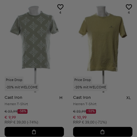
4
4
Price Drop
Price Drop
-20% mit WELCOME
-20% mit WELCOME
Cast Iron
Cast Iron
M
XL
Herren T-Shirt
Herren T-Shirt
Startpreis:
Startpreis:
€ 23,99
-58%
€ 22,99
-52%
Discount Price:
Discount Price:
Reduzierter Preis:
Reduzierter Preis:
€ 9,99
€ 10,99
Unverbindliche Preisempfehlung:
Unverbindliche Preisempfehlung:
RRP
€ 39,00 (-74%)
RRP
€ 39,00 (-71%)