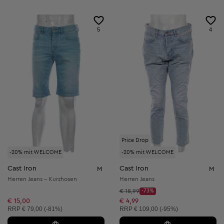
5
4
Price Drop
-20% mit WELCOME
-20% mit WELCOME
Cast Iron
Cast Iron
M
M
Herren Jeans - Kurzhosen
Herren Jeans
Startpreis:
€ 18,99
-73%
Discount Price:
Reduzierter Preis:
€ 15,00
€ 4,99
Unverbindliche Preisempfehlung:
Unverbindliche Preisempfehlung:
RRP
€ 79,00 (-81%)
RRP
€ 109,00 (-95%)