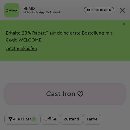
×
REMIX
HERUNTERLADEN
Hole dir die App für Android
×
Erhalte
20%
Rabatt*
auf deine erste Bestellung mit
Code WELCOME
Jetzt einkaufen
Cast Iron
Alle Filter
Größe
Zustand
Farbe
1