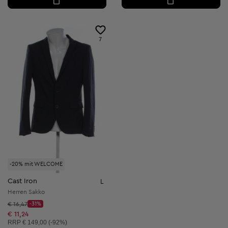
7
-20% mit WELCOME
Cast Iron
L
Herren Sakko
Startpreis:
€ 16,47
-31%
Discount Price:
Reduzierter Preis:
€ 11,24
Unverbindliche Preisempfehlung:
RRP
€ 149,00 (-92%)