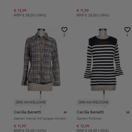
€ 13,99
€ 11,99
Unverbindliche Preisempfehlung:
Unverbindliche Preisempfehlung:
RRP
€ 39,00 (-64%)
RRP
€ 19,00 (-36%)
2
1
-20% mit WELCOME
-20% mit WELCOME
Cecilia Benetti
Cecilia Benetti
M
M
Damen Hemd mit langen Ärmeln
Damen Pullover
€ 11,99
€ 12,99
Unverbindliche Preisempfehlung:
Unverbindliche Preisempfehlung:
RRP
€ 25,00 (-52%)
RRP
€ 29,00 (-55%)