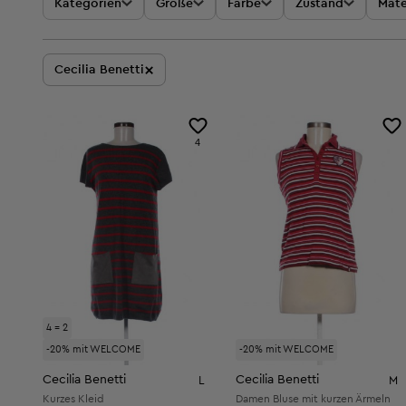
Kategorien
Größe
Farbe
Zustand
Mate
×
Cecilia Benetti
4
4 = 2
-20% mit WELCOME
-20% mit WELCOME
Cecilia Benetti
Cecilia Benetti
L
M
Kurzes Kleid
Damen Bluse mit kurzen Ärmeln