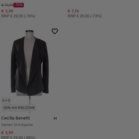
Startpreis:
€ 19,99
-70%
Discount Price:
Reduzierter Preis:
€ 5,99
€ 7,76
Unverbindliche Preisempfehlung:
Unverbindliche Preisempfehlung:
RRP
€ 29,00 (-79%)
RRP
€ 29,00 (-73%)
4 = 2
-20% mit WELCOME
Cecilia Benetti
M
Damen Strickjacke
€ 3,99
Unverbindliche Preisempfehlung:
RRP
€ 29,00 (-86%)