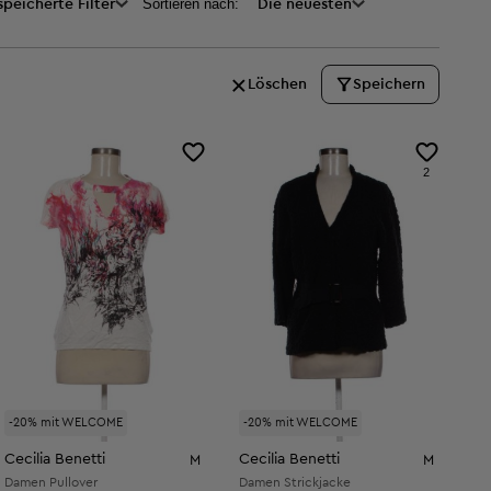
Sortieren nach:
peicherte Filter
Die neuesten
Löschen
Speichern
2
-20% mit WELCOME
-20% mit WELCOME
Cecilia Benetti
Cecilia Benetti
M
M
Damen Pullover
Damen Strickjacke