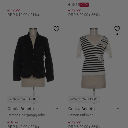
Startpreis:
€ 19,99
-35%
Discount Price:
Reduzierter Preis:
€ 12,99
€ 12,99
Unverbindliche Preisempfehlung:
Unverbindliche Preisempfehlung:
RRP
€ 19,00 (-31%)
RRP
€ 29,00 (-55%)
4
-20% mit WELCOME
-20% mit WELCOME
Cecilia Benetti
Cecilia Benetti
M
M
Damen Übergangsjacke
Damen Pullover
€ 8,74
€ 12,99
Unverbindliche Preisempfehlung:
Unverbindliche Preisempfehlung:
RRP
€ 49,00 (-82%)
RRP
€ 29,00 (-55%)