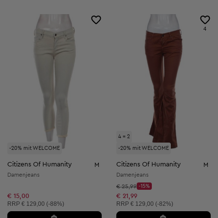
4
4 = 2
-20% mit WELCOME
-20% mit WELCOME
Citizens Of Humanity
Citizens Of Humanity
M
M
Damenjeans
Damenjeans
Startpreis:
€ 25,99
-15%
Discount Price:
Reduzierter Preis:
€ 15,00
€ 21,99
Unverbindliche Preisempfehlung:
Unverbindliche Preisempfehlung:
RRP
€ 129,00 (-88%)
RRP
€ 129,00 (-82%)