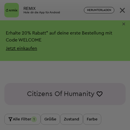
×
REMIX
HERUNTERLADEN
Hole dir die App für Android
×
Erhalte
20%
Rabatt*
auf deine erste Bestellung mit
Code WELCOME
Jetzt einkaufen
Citizens Of Humanity
Alle Filter
Größe
Zustand
Farbe
1