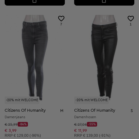
7
1
-20% mit WELCOME
-20% mit WELCOME
Citizens Of Humanity
Citizens Of Humanity
M
S
Damenjeans
Damenhosen
Startpreis:
Startpreis:
€ 25,99
-84%
€ 27,06
-55%
Discount Price:
Discount Price:
Reduzierter Preis:
Reduzierter Preis:
€ 3,99
€ 11,99
Unverbindliche Preisempfehlung:
Unverbindliche Preisempfehlung:
RRP
€ 129,00 (-96%)
RRP
€ 139,00 (-91%)