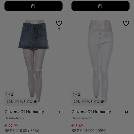
4
1
4 = 2
4 = 2
-20% mit WELCOME
-20% mit WELCOME
Citizens Of Humanity
Citizens Of Humanity
L
M
Denim-Rock
Damenjeans
€ 22,99
€ 5,49
Unverbindliche Preisempfehlung:
Unverbindliche Preisempfehlung:
RRP
€ 119,00 (-80%)
RRP
€ 129,00 (-95%)