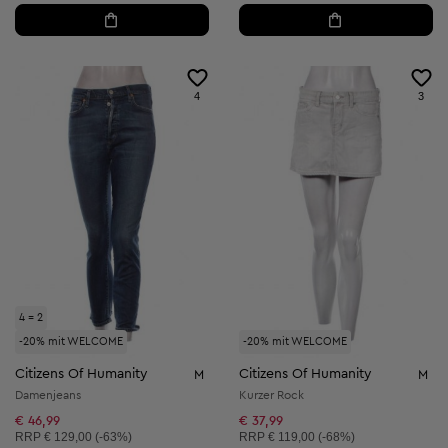
4
3
4 = 2
-20% mit WELCOME
-20% mit WELCOME
Citizens Of Humanity
Citizens Of Humanity
M
M
Damenjeans
Kurzer Rock
€ 46,99
€ 37,99
Unverbindliche Preisempfehlung:
Unverbindliche Preisempfehlung:
RRP
€ 129,00 (-63%)
RRP
€ 119,00 (-68%)