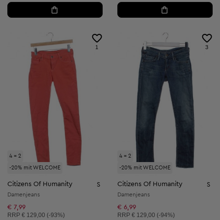
1
3
4 = 2
4 = 2
-20% mit WELCOME
-20% mit WELCOME
Citizens Of Humanity
Citizens Of Humanity
S
S
Damenjeans
Damenjeans
€ 7,99
€ 6,99
Unverbindliche Preisempfehlung:
Unverbindliche Preisempfehlung:
RRP
€ 129,00 (-93%)
RRP
€ 129,00 (-94%)