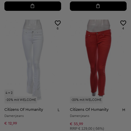
6
4
4 = 2
-20% mit WELCOME
-20% mit WELCOME
Citizens Of Humanity
Citizens Of Humanity
L
M
Damenjeans
Damenjeans
€ 12,99
€ 55,99
Unverbindliche Preisempfehlung:
RRP
€ 129,00 (-56%)