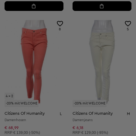
8
5
4 = 2
-20% mit WELCOME
-20% mit WELCOME
Citizens Of Humanity
Citizens Of Humanity
L
M
Damenhosen
Damenjeans
€ 68,99
€ 6,18
Unverbindliche Preisempfehlung:
Unverbindliche Preisempfehlung:
RRP
€ 139,00 (-50%)
RRP
€ 129,00 (-95%)