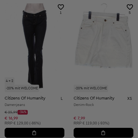
1
5
4 = 2
-20% mit WELCOME
-20% mit WELCOME
Citizens Of Humanity
Citizens Of Humanity
L
XS
Damenjeans
Denim-Rock
Startpreis:
€ 25,99
-34%
Discount Price:
Reduzierter Preis:
€ 16,99
€ 7,99
Unverbindliche Preisempfehlung:
Unverbindliche Preisempfehlung:
RRP
€ 129,00 (-86%)
RRP
€ 119,00 (-93%)