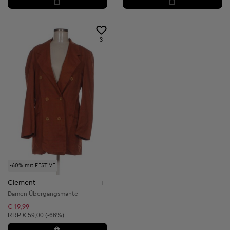
3
-60% mit FESTIVE
Clement
L
Damen Übergangsmantel
€ 19,99
Unverbindliche Preisempfehlung:
RRP
€ 59,00 (-66%)