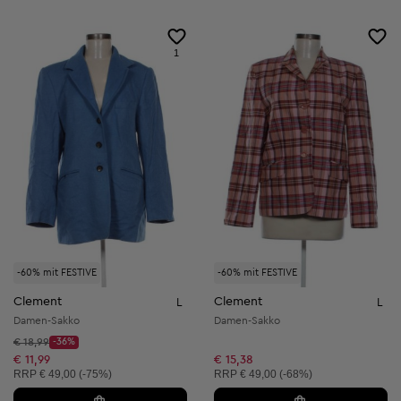
1
-60% mit FESTIVE
-60% mit FESTIVE
Clement
Clement
L
L
Damen-Sakko
Damen-Sakko
Startpreis:
€ 18,99
-36%
Discount Price:
Reduzierter Preis:
€ 11,99
€ 15,38
Unverbindliche Preisempfehlung:
Unverbindliche Preisempfehlung:
RRP
€ 49,00 (-75%)
RRP
€ 49,00 (-68%)