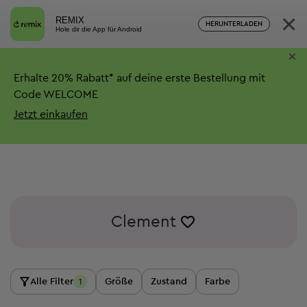
×
REMIX
HERUNTERLADEN
Hole dir die App für Android
×
Erhalte
20%
Rabatt*
auf deine erste Bestellung mit
Code WELCOME
Jetzt einkaufen
Clement
Alle Filter
Größe
Zustand
Farbe
1