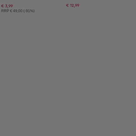
€ 12,99
€ 3,99
Unverbindliche Preisempfehlung:
RRP
€ 49,00 (-91%)