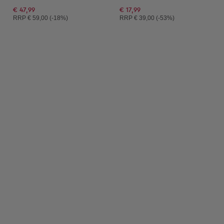
€ 47,99
€ 17,99
Unverbindliche Preisempfehlung:
Unverbindliche Preisempfehlung:
RRP
€ 59,00 (-18%)
RRP
€ 39,00 (-53%)