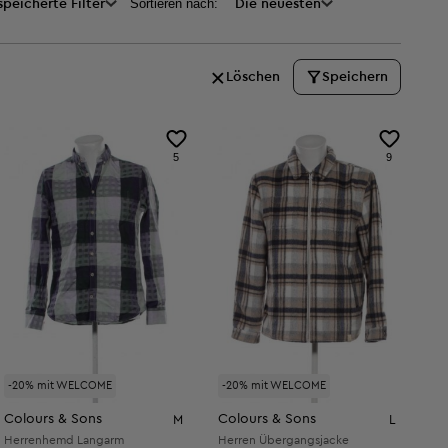
Sortieren nach:
peicherte Filter
Die neuesten
Löschen
Speichern
5
9
-20% mit WELCOME
-20% mit WELCOME
Colours & Sons
Colours & Sons
M
L
Herrenhemd Langarm
Herren Übergangsjacke