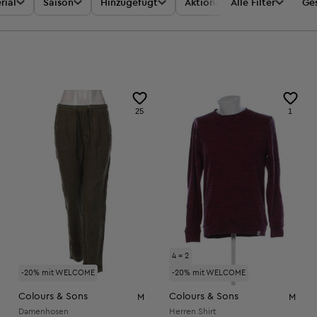
rial
Saison
Hinzugefügt
Aktionen
Alle Filter
Preis
Ges
25
1
4 = 2
-20% mit WELCOME
-20% mit WELCOME
Colours & Sons
Colours & Sons
M
M
Damenhosen
Herren Shirt