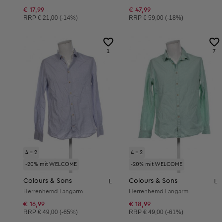
€ 17,99
€ 47,99
Unverbindliche Preisempfehlung:
Unverbindliche Preisempfehlung:
RRP
€ 21,00 (-14%)
RRP
€ 59,00 (-18%)
1
7
4 = 2
4 = 2
-20% mit WELCOME
-20% mit WELCOME
Colours & Sons
Colours & Sons
L
L
Herrenhemd Langarm
Herrenhemd Langarm
€ 16,99
€ 18,99
Unverbindliche Preisempfehlung:
Unverbindliche Preisempfehlung:
RRP
€ 49,00 (-65%)
RRP
€ 49,00 (-61%)