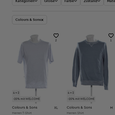
Kategorien
Größe
Farbe
Zustand
Mate
×
Colours & Sons
2
1
4 = 2
4 = 2
-20% mit WELCOME
-20% mit WELCOME
Colours & Sons
Colours & Sons
XL
M
Herren T-Shirt
Herren Shirt