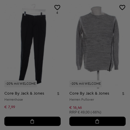
4
-20% mit WELCOME
-20% mit WELCOME
Core By Jack & Jones
Core By Jack & Jones
S
S
Herrenhose
Herren Pullover
€ 7,99
€ 16,46
Unverbindliche Preisempfehlung:
RRP
€ 49,00 (-66%)