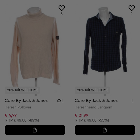
3
2
-20% mit WELCOME
-20% mit WELCOME
Core By Jack & Jones
Core By Jack & Jones
XXL
L
Herren Pullover
Herrenhemd Langarm
€ 4,99
€ 21,99
Unverbindliche Preisempfehlung:
Unverbindliche Preisempfehlung:
RRP
€ 49,00 (-89%)
RRP
€ 49,00 (-55%)