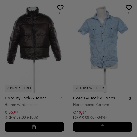
8
1
-70% mit FOMO
-20% mit WELCOME
Core By Jack & Jones
Core By Jack & Jones
M
S
Herren Winterjacke
Herrenhemd Kurzarm
€ 55,99
€ 10,64
Unverbindliche Preisempfehlung:
Unverbindliche Preisempfehlung:
RRP
€ 69,00 (-18%)
RRP
€ 69,00 (-84%)