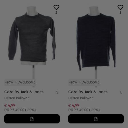
2
3
-20% mit WELCOME
-20% mit WELCOME
Core By Jack & Jones
Core By Jack & Jones
S
L
Herren Pullover
Herren Pullover
€ 4,99
€ 4,99
Unverbindliche Preisempfehlung:
Unverbindliche Preisempfehlung:
RRP
€ 49,00 (-89%)
RRP
€ 49,00 (-89%)