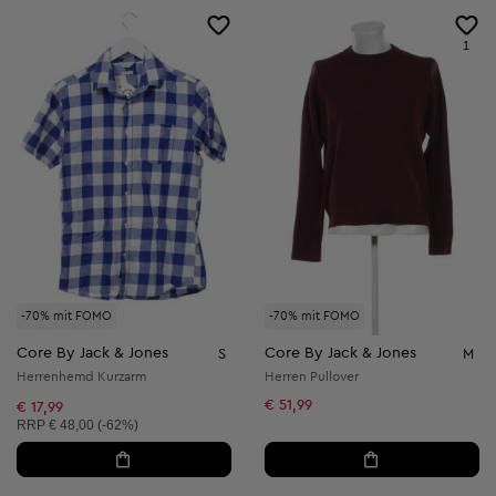
1
-70% mit FOMO
-70% mit FOMO
Core By Jack & Jones
Core By Jack & Jones
S
M
Herrenhemd Kurzarm
Herren Pullover
€ 51,99
€ 17,99
Unverbindliche Preisempfehlung:
RRP
€ 48,00 (-62%)