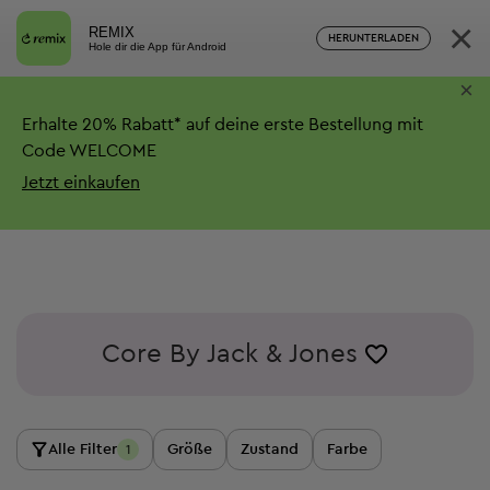
×
REMIX
HERUNTERLADEN
Hole dir die App für Android
×
Erhalte
20%
Rabatt*
auf deine erste Bestellung mit
Code WELCOME
Jetzt einkaufen
Core By Jack & Jones
Alle Filter
Größe
Zustand
Farbe
1