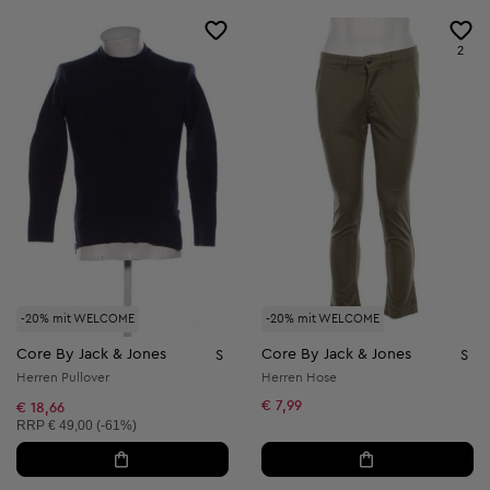
2
-20% mit WELCOME
-20% mit WELCOME
Core By Jack & Jones
Core By Jack & Jones
S
S
Herren Pullover
Herren Hose
€ 7,99
€ 18,66
Unverbindliche Preisempfehlung:
RRP
€ 49,00 (-61%)