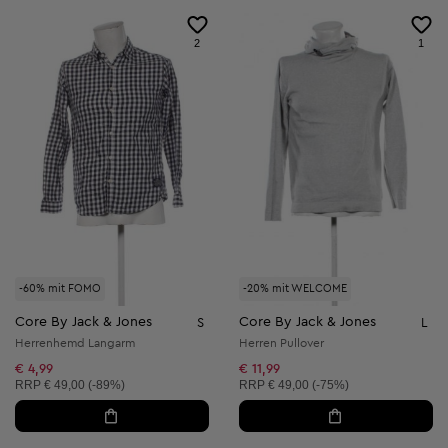
2
1
-60% mit FOMO
-20% mit WELCOME
Core By Jack & Jones
Core By Jack & Jones
S
L
Herrenhemd Langarm
Herren Pullover
€ 4,99
€ 11,99
Unverbindliche Preisempfehlung:
Unverbindliche Preisempfehlung:
RRP
€ 49,00 (-89%)
RRP
€ 49,00 (-75%)