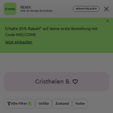
×
REMIX
HERUNTERLADEN
Hole dir die App für Android
×
Erhalte
20%
Rabatt*
auf deine erste Bestellung mit
Code WELCOME
Jetzt einkaufen
Cristhelen B.
Alle Filter
Größe
Zustand
Farbe
1