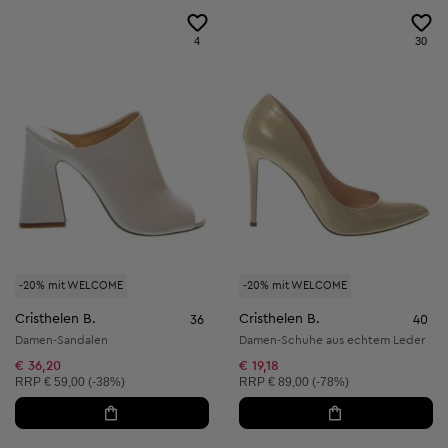
4
30
-20% mit WELCOME
-20% mit WELCOME
Cristhelen B.
Cristhelen B.
36
40
Damen-Sandalen
Damen-Schuhe aus echtem Leder
€ 36,20
€ 19,18
Unverbindliche Preisempfehlung:
Unverbindliche Preisempfehlung:
RRP
€ 59,00 (-38%)
RRP
€ 89,00 (-78%)