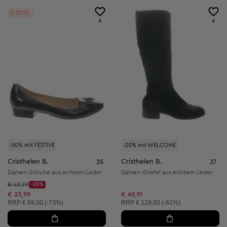
03:58
4
4
-50% mit FESTIVE
-20% mit WELCOME
Cristhelen B.
Cristhelen B.
35
37
Damen-Schuhe aus echtem Leder
Damen-Stiefel aus echtem Leder
Startpreis:
€ 43,99
-45%
Discount Price:
Reduzierter Preis:
€ 23,99
€ 49,91
Unverbindliche Preisempfehlung:
Unverbindliche Preisempfehlung:
RRP
€ 89,00 (-73%)
RRP
€ 129,00 (-61%)