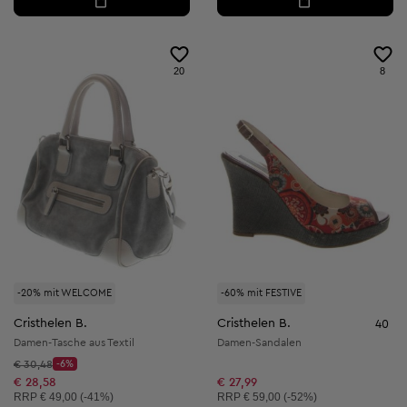
20
8
-20% mit WELCOME
-60% mit FESTIVE
Cristhelen B.
Cristhelen B.
40
Damen-Tasche aus Textil
Damen-Sandalen
Startpreis:
€ 30,48
-6%
Discount Price:
Reduzierter Preis:
€ 28,58
€ 27,99
Unverbindliche Preisempfehlung:
Unverbindliche Preisempfehlung:
RRP
€ 49,00 (-41%)
RRP
€ 59,00 (-52%)