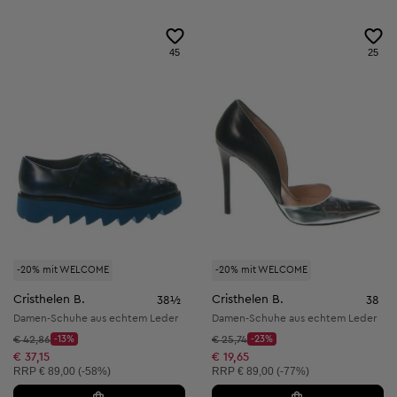
45
25
-20% mit WELCOME
-20% mit WELCOME
Cristhelen B.
Cristhelen B.
38½
38
Damen-Schuhe aus echtem Leder
Damen-Schuhe aus echtem Leder
Startpreis:
Startpreis:
€ 42,86
-13%
€ 25,74
-23%
Discount Price:
Discount Price:
Reduzierter Preis:
Reduzierter Preis:
€ 37,15
€ 19,65
Unverbindliche Preisempfehlung:
Unverbindliche Preisempfehlung:
RRP
€ 89,00 (-58%)
RRP
€ 89,00 (-77%)