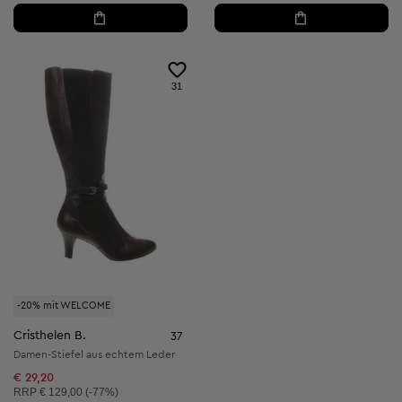
31
-20% mit WELCOME
Cristhelen B.
37
Damen-Stiefel aus echtem Leder
€ 29,20
Unverbindliche Preisempfehlung:
RRP
€ 129,00 (-77%)