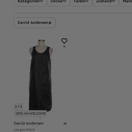
Kategorien
Größe
Farbe
Zustand
Mate
×
David Andersen
5
4 = 2
-20% mit WELCOME
David Andersen
M
Langes Kleid