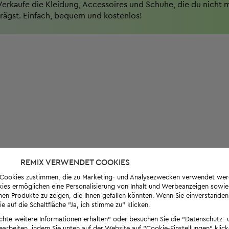
Verkaufe die Kleidung, Accessoires und Schuhe, die du nicht 
trägst. Einfach, bequem und kostenlos!
REMIX VERWENDET COOKIES
s-Cookies zustimmen, die zu Marketing- und Analysezwecken verwendet we
ies ermöglichen eine Personalisierung von Inhalt und Werbeanzeigen sowie
en Produkte zu zeigen, die Ihnen gefallen könnten. Wenn Sie einverstanden s
e auf die Schaltfläche "Ja, ich stimme zu" klicken.
öchte weitere Informationen erhalten" oder besuchen Sie die "Datenschutz- u
bearbeiten, indem Sie unten auf der Website auf "Cookie-Einstellungen" klick