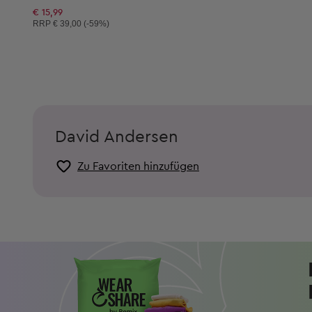
€ 15,99
Unverbindliche Preisempfehlung:
RRP
€ 39,00 (-59%)
David Andersen
Zu Favoriten hinzufügen