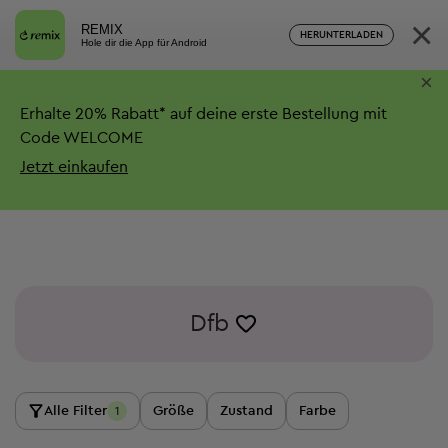
×
REMIX
HERUNTERLADEN
Hole dir die App für Android
×
Erhalte
20%
Rabatt*
auf deine erste Bestellung mit
Code WELCOME
Jetzt einkaufen
Dfb
Alle Filter
Größe
Zustand
Farbe
1