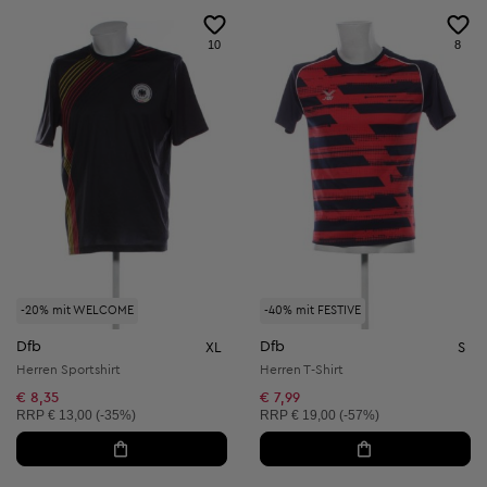
10
8
-20% mit WELCOME
-40% mit FESTIVE
Dfb
Dfb
XL
S
Herren Sportshirt
Herren T-Shirt
€ 8,35
€ 7,99
Unverbindliche Preisempfehlung:
Unverbindliche Preisempfehlung:
RRP
€ 13,00 (-35%)
RRP
€ 19,00 (-57%)