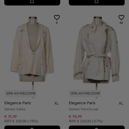
9
40
-20% mit WELCOME
-20% mit WELCOME
Elegance Paris
Elegance Paris
XL
XL
Damen-Sakko
Damen Trenchcoat
€ 31,99
€ 92,99
Unverbindliche Preisempfehlung:
Unverbindliche Preisempfehlung:
RRP
€ 159,00 (-79%)
RRP
€ 219,00 (-57%)