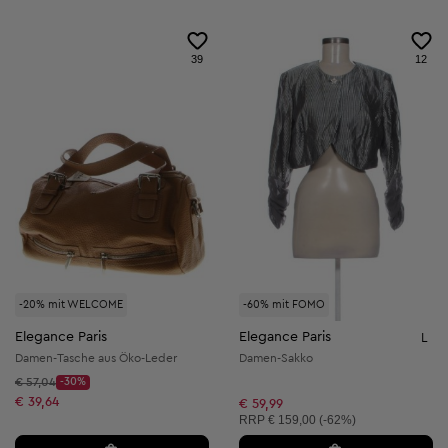
39
12
-20% mit WELCOME
-60% mit FOMO
Elegance Paris
Elegance Paris
L
Damen-Tasche aus Öko-Leder
Damen-Sakko
Startpreis:
€ 57,04
-30%
Discount Price:
Reduzierter Preis:
€ 39,64
€ 59,99
Unverbindliche Preisempfehlung:
RRP
€ 159,00 (-62%)