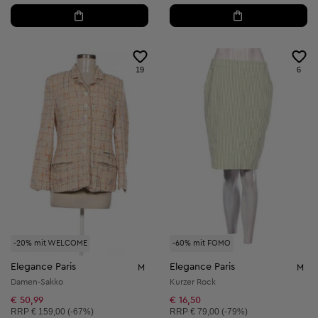
19
6
-20% mit WELCOME
-60% mit FOMO
Elegance Paris
Elegance Paris
M
M
Damen-Sakko
Kurzer Rock
€ 50,99
€ 16,50
Unverbindliche Preisempfehlung:
Unverbindliche Preisempfehlung:
RRP
€ 159,00 (-67%)
RRP
€ 79,00 (-79%)