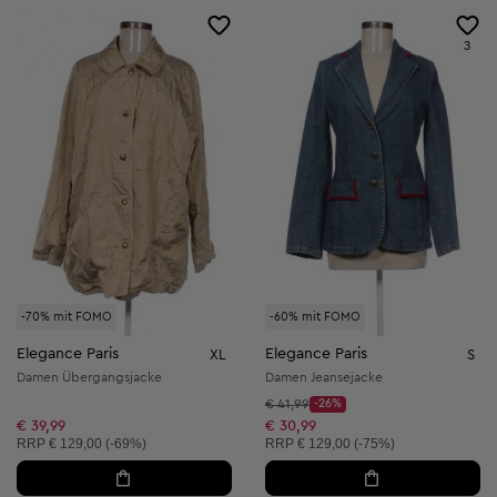
3
-70% mit FOMO
-60% mit FOMO
Elegance Paris
Elegance Paris
XL
S
Damen Übergangsjacke
Damen Jeansejacke
Startpreis:
€ 41,99
-26%
Discount Price:
Reduzierter Preis:
€ 39,99
€ 30,99
Unverbindliche Preisempfehlung:
Unverbindliche Preisempfehlung:
RRP
€ 129,00 (-69%)
RRP
€ 129,00 (-75%)