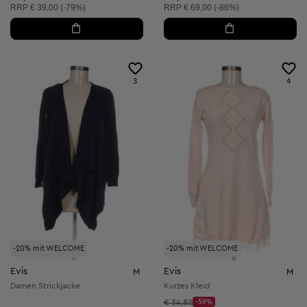
Unverbindliche Preisempfehlung:
Unverbindliche Preisempfehlung:
RRP
€ 39,00 (-79%)
RRP
€ 69,00 (-86%)
3
4
-20% mit WELCOME
-20% mit WELCOME
Evis
Evis
M
M
Damen Strickjacke
Kurzes Kleid
Startpreis:
€ 34,82
-59%
Discount Price: