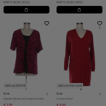
Unverbindliche Preisempfehlung:
Unverbindliche Preisempfehlung:
RRP
€ 59,00 (-81%)
RRP
€ 59,00 (-45%)
3
-60% mit FESTIVE
-20% mit WELCOME
Evis
Evis
L
L
Damen Bluse mit kurzen Ärmeln
Kurzes Kleid
€ 7,99
€ 9,00