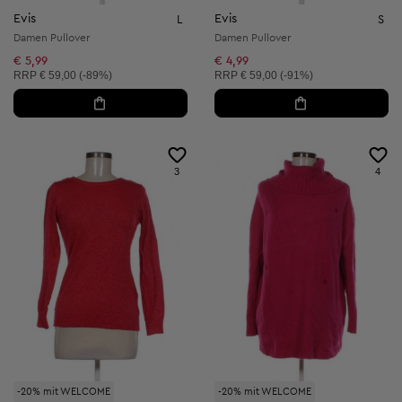
Evis
Evis
L
S
Damen Pullover
Damen Pullover
€ 5,99
€ 4,99
Unverbindliche Preisempfehlung:
Unverbindliche Preisempfehlung:
RRP
€ 59,00 (-89%)
RRP
€ 59,00 (-91%)
3
4
-20% mit WELCOME
-20% mit WELCOME