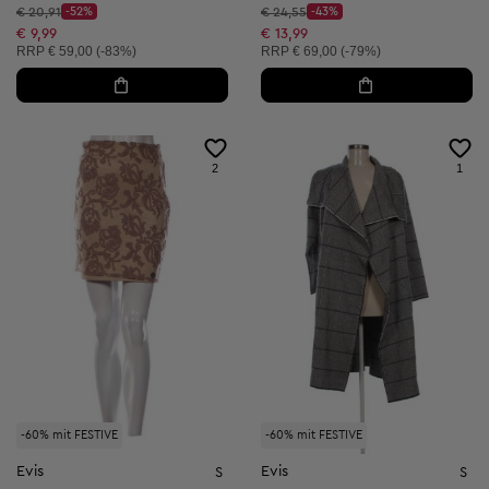
Startpreis:
Startpreis:
€ 20,91
-52%
€ 24,55
-43%
Discount Price:
Discount Price:
Reduzierter Preis:
Reduzierter Preis:
€ 9,99
€ 13,99
Unverbindliche Preisempfehlung:
Unverbindliche Preisempfehlung:
RRP
€ 59,00 (-83%)
RRP
€ 69,00 (-79%)
2
1
-60% mit FESTIVE
-60% mit FESTIVE
Evis
Evis
S
S