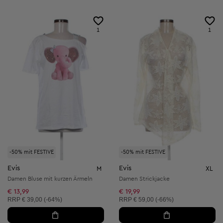
1
1
-50% mit FESTIVE
-50% mit FESTIVE
Evis
Evis
M
XL
Damen Bluse mit kurzen Ärmeln
Damen Strickjacke
€ 13,99
€ 19,99
Unverbindliche Preisempfehlung:
Unverbindliche Preisempfehlung:
RRP
€ 39,00 (-64%)
RRP
€ 59,00 (-66%)