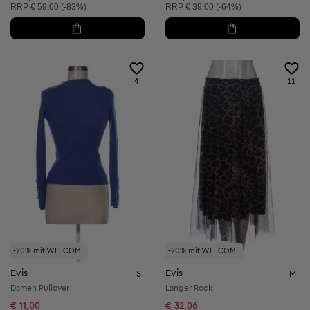
Unverbindliche Preisempfehlung:
Unverbindliche Preisempfehlung:
RRP
€ 59,00 (-83%)
RRP
€ 39,00 (-64%)
4
11
-20% mit WELCOME
-20% mit WELCOME
Evis
Evis
S
M
Damen Pullover
Langer Rock
€ 11,00
€ 32,06