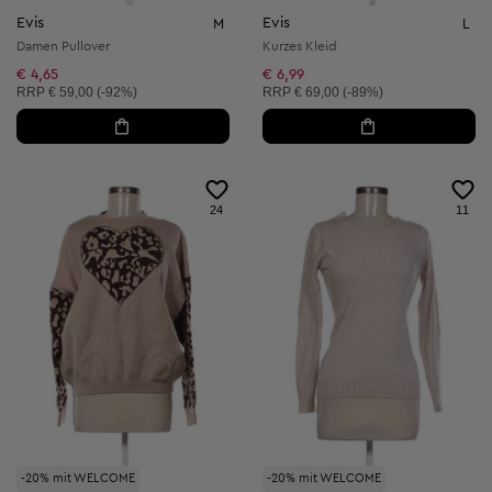
Evis
Evis
M
L
Damen Pullover
Kurzes Kleid
€ 4,65
€ 6,99
Unverbindliche Preisempfehlung:
Unverbindliche Preisempfehlung:
RRP
€ 59,00 (-92%)
RRP
€ 69,00 (-89%)
24
11
-20% mit WELCOME
-20% mit WELCOME