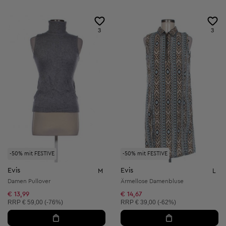
3
3
-50% mit FESTIVE
-50% mit FESTIVE
Evis
Evis
M
L
Damen Pullover
Ärmellose Damenbluse
€ 13,99
€ 14,67
Unverbindliche Preisempfehlung:
Unverbindliche Preisempfehlung:
RRP
€ 59,00 (-76%)
RRP
€ 39,00 (-62%)