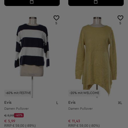
5
5
-60% mit FESTIVE
-20% mit WELCOME
Evis
Evis
L
XL
Damen Pullover
Damen Pullover
Startpreis:
€ 9,99
-40%
Discount Price:
Reduzierter Preis:
€ 5,99
€ 11,43
Unverbindliche Preisempfehlung:
Unverbindliche Preisempfehlung:
RRP
€ 59,00 (-89%)
RRP
€ 59,00 (-80%)