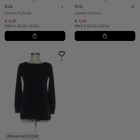
Evis
Evis
L
S
Damen Pullover
Damen Pullover
€ 4,99
€ 4,99
Unverbindliche Preisempfehlung:
Unverbindliche Preisempfehlung:
RRP
€ 59,00 (-91%)
RRP
€ 59,00 (-91%)
2
-20% mit WELCOME