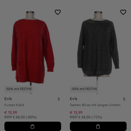
-50% mit FESTIVE
-50% mit FESTIVE
Evis
Evis
S
S
Kurzes Kleid
Damen Bluse mit langen Ärmeln
€ 12,99
€ 12,99
Unverbindliche Preisempfehlung:
Unverbindliche Preisempfehlung:
RRP
€ 68,00 (-80%)
RRP
€ 48,00 (-72%)