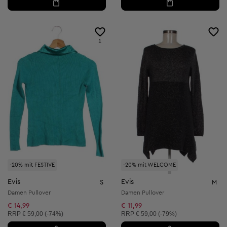
1
-20% mit FESTIVE
-20% mit WELCOME
Evis
Evis
S
M
Damen Pullover
Damen Pullover
€ 14,99
€ 11,99
Unverbindliche Preisempfehlung:
Unverbindliche Preisempfehlung:
RRP
€ 59,00 (-74%)
RRP
€ 59,00 (-79%)