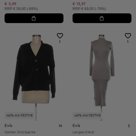
Reduzierter Preis:
€ 5,99
€ 13,97
Unverbindliche Preisempfehlung:
Unverbindliche Preisempfehlung:
RRP
€ 59,00 (-89%)
RRP
€ 69,00 (-79%)
1
1
-40% mit FESTIVE
-40% mit FESTIVE
Evis
Evis
M
S
Damen Strickjacke
Langes Kleid