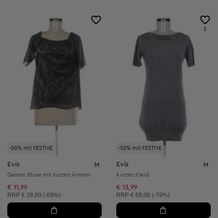
1
-50% mit FESTIVE
-50% mit FESTIVE
Evis
Evis
M
M
Damen Bluse mit kurzen Ärmeln
Kurzes Kleid
€ 11,99
€ 13,99
Unverbindliche Preisempfehlung:
Unverbindliche Preisempfehlung:
RRP
€ 39,00 (-69%)
RRP
€ 68,00 (-79%)