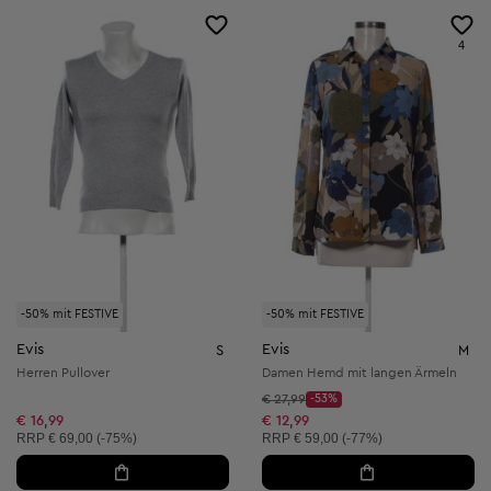
4
-50% mit FESTIVE
-50% mit FESTIVE
Evis
Evis
S
M
Herren Pullover
Damen Hemd mit langen Ärmeln
Startpreis:
€ 27,99
-53%
Discount Price:
Reduzierter Preis:
€ 16,99
€ 12,99
Unverbindliche Preisempfehlung:
Unverbindliche Preisempfehlung:
RRP
€ 69,00 (-75%)
RRP
€ 59,00 (-77%)