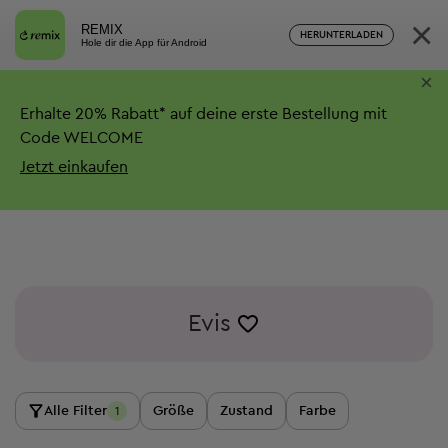
×
REMIX
HERUNTERLADEN
Hole dir die App für Android
×
Erhalte
20%
Rabatt*
auf deine erste Bestellung mit
Code WELCOME
Jetzt einkaufen
Evis
Alle Filter
Größe
Zustand
Farbe
1