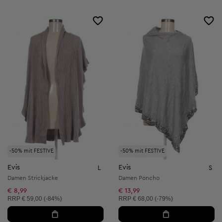
-50% mit FESTIVE
-50% mit FESTIVE
Evis
Evis
L
S
Damen Strickjacke
Damen Poncho
€ 8,99
€ 13,99
Unverbindliche Preisempfehlung:
Unverbindliche Preisempfehlung:
RRP
€ 59,00 (-84%)
RRP
€ 68,00 (-79%)