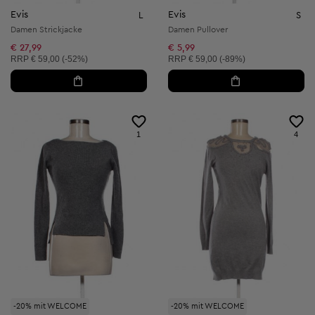
Evis
Evis
L
S
Damen Strickjacke
Damen Pullover
€ 27,99
€ 5,99
Unverbindliche Preisempfehlung:
Unverbindliche Preisempfehlung:
RRP
€ 59,00 (-52%)
RRP
€ 59,00 (-89%)
1
4
-20% mit WELCOME
-20% mit WELCOME