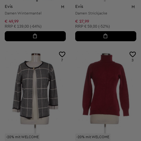
Evis
Evis
M
M
Damen Wintermantel
Damen Strickjacke
€ 49,99
€ 27,99
Unverbindliche Preisempfehlung:
Unverbindliche Preisempfehlung:
RRP
€ 139,00 (-64%)
RRP
€ 59,00 (-52%)
7
3
-20% mit WELCOME
-20% mit WELCOME