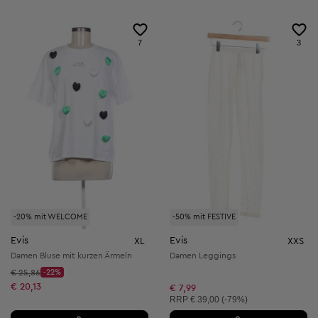
7
3
-20% mit WELCOME
-50% mit FESTIVE
Evis
Evis
XL
XXS
Damen Bluse mit kurzen Ärmeln
Damen Leggings
Startpreis:
€ 25,86
-22%
Discount Price:
Reduzierter Preis:
€ 20,13
€ 7,99
Unverbindliche Preisempfehlung:
RRP
€ 39,00 (-79%)