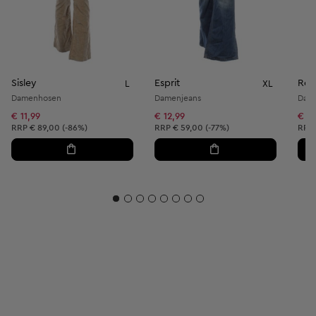
Sisley
Esprit
Res
L
XL
Damenhosen
Damenjeans
Dam
€ 11,99
€ 12,99
€ 11
Unverbindliche Preisempfehlung:
Unverbindliche Preisempfehlung:
Unve
RRP
€ 89,00 (-86%)
RRP
€ 59,00 (-77%)
RRP