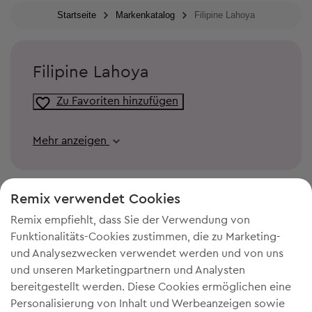
Startseite
Markenkatalog
Filipine Lahoya
Filipine Lahoya
Zu Favoriten hinzufügen
Mehr anzeigen
Remix verwendet Cookies
Remix empfiehlt, dass Sie der Verwendung von
Funktionalitäts-Cookies zustimmen, die zu Marketing-
und Analysezwecken verwendet werden und von uns
und unseren Marketingpartnern und Analysten
bereitgestellt werden. Diese Cookies ermöglichen eine
Personalisierung von Inhalt und Werbeanzeigen sowie
DU BRAUCHST MEHR PLATZ IN