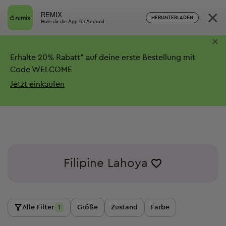
×
REMIX
HERUNTERLADEN
Hole dir die App für Android
×
Erhalte
20%
Rabatt*
auf deine erste Bestellung mit
Code WELCOME
Jetzt einkaufen
Filipine Lahoya
Alle Filter
Größe
Zustand
Farbe
1