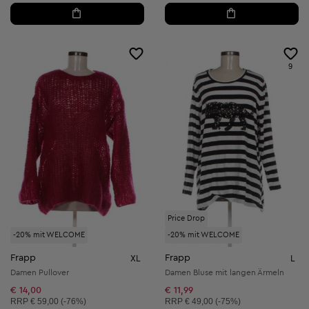
9
Price Drop
-20% mit WELCOME
-20% mit WELCOME
Frapp
Frapp
XL
L
Damen Pullover
Damen Bluse mit langen Ärmeln
€ 14,00
€ 11,99
Unverbindliche Preisempfehlung:
Unverbindliche Preisempfehlung:
RRP
€ 59,00 (-76%)
RRP
€ 49,00 (-75%)