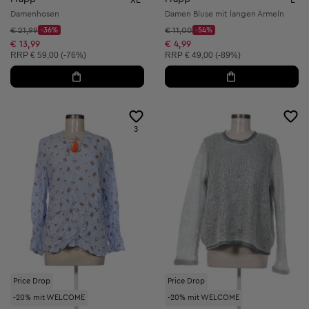
Damenhosen
Damen Bluse mit langen Ärmeln
Startpreis:
Startpreis:
€ 21,99
-36%
€ 11,00
-54%
Discount Price:
Discount Price:
Reduzierter Preis:
Reduzierter Preis:
€ 13,99
€ 4,99
Unverbindliche Preisempfehlung:
Unverbindliche Preisempfehlung:
RRP
€ 59,00 (-76%)
RRP
€ 49,00 (-89%)
3
Price Drop
Price Drop
-20% mit WELCOME
-20% mit WELCOME