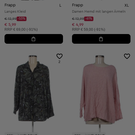
Frapp
Frapp
L
XL
Langes Kleid
Damen Hemd mit langen Ärmeln
Startpreis:
Startpreis:
€ 12,99
-53%
€ 12,99
-61%
Discount Price:
Discount Price:
Reduzierter Preis:
Reduzierter Preis:
€ 5,99
€ 4,99
Unverbindliche Preisempfehlung:
Unverbindliche Preisempfehlung:
RRP
€ 69,00 (-91%)
RRP
€ 59,00 (-91%)
2