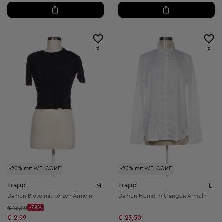
6
5
-20% mit WELCOME
-20% mit WELCOME
Frapp
Frapp
M
L
Damen Bluse mit kurzen Ärmeln
Damen Hemd mit langen Ärmeln
Startpreis:
€ 13,99
-78%
Discount Price:
Reduzierter Preis:
€ 2,99
€ 23,50