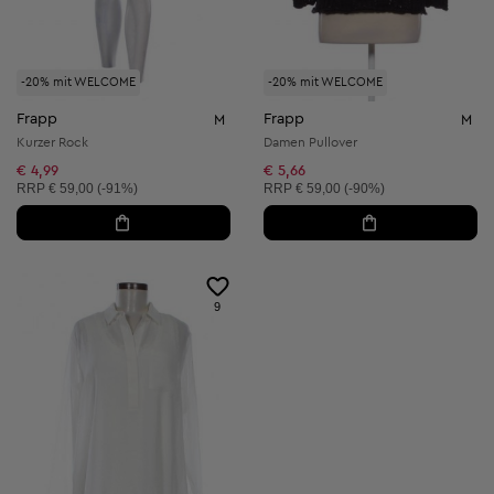
-20% mit WELCOME
-20% mit WELCOME
Frapp
Frapp
M
M
Kurzer Rock
Damen Pullover
€ 4,99
€ 5,66
Unverbindliche Preisempfehlung:
Unverbindliche Preisempfehlung:
RRP
€ 59,00 (-91%)
RRP
€ 59,00 (-90%)
9