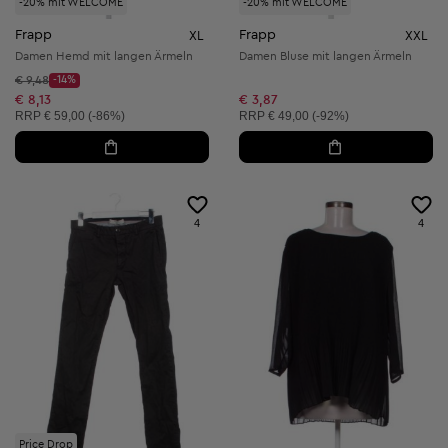
-20% mit WELCOME
-20% mit WELCOME
Frapp
Frapp
XL
XXL
Damen Hemd mit langen Ärmeln
Damen Bluse mit langen Ärmeln
Startpreis:
€ 9,48
-14%
Discount Price:
Reduzierter Preis:
€ 8,13
€ 3,87
Unverbindliche Preisempfehlung:
Unverbindliche Preisempfehlung:
RRP
€ 59,00 (-86%)
RRP
€ 49,00 (-92%)
4
4
Price Drop