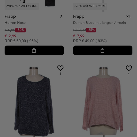
-20% mit WELCOME
-20% mit WELCOME
Frapp
Frapp
S
XL
Herren Hose
Damen Bluse mit langen Ärmeln
Startpreis:
Startpreis:
€ 5,99
-50%
€ 22,99
-65%
Discount Price:
Discount Price:
Reduzierter Preis:
Reduzierter Preis:
€ 2,99
€ 7,99
Unverbindliche Preisempfehlung:
Unverbindliche Preisempfehlung:
RRP
€ 69,00 (-95%)
RRP
€ 49,00 (-83%)
1
4