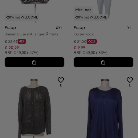
Price Drop
-20% mit WELCOME
-20% mit WELCOME
Frapp
Frapp
XXL
XL
Damen Bluse mit langen Ärmeln
Kurzer Rock
Startpreis:
Startpreis:
€ 22,99
-8%
€ 21,00
-52%
Discount Price:
Discount Price:
Reduzierter Preis:
Reduzierter Preis:
€ 20,99
€ 9,99
Unverbindliche Preisempfehlung:
Unverbindliche Preisempfehlung:
RRP
€ 49,00 (-57%)
RRP
€ 59,00 (-83%)
5
3