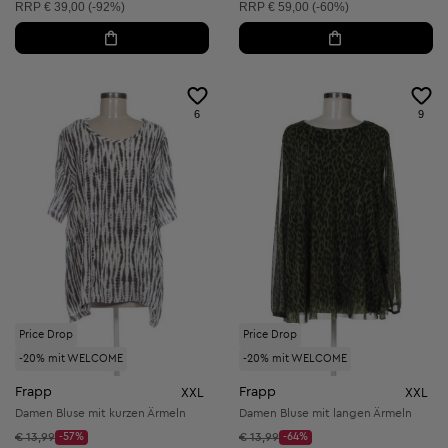
Unverbindliche Preisempfehlung:
Unverbindliche Preisempfehlung:
RRP
€ 39,00 (-92%)
RRP
€ 59,00 (-60%)
6
9
Price Drop
Price Drop
-20% mit WELCOME
-20% mit WELCOME
Frapp
Frapp
XXL
XXL
Damen Bluse mit kurzen Ärmeln
Damen Bluse mit langen Ärmeln
Startpreis:
Startpreis:
€ 13,99
-57%
€ 13,99
-64%
Discount Price:
Discount Price: