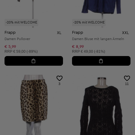
-20% mit WELCOME
-20% mit WELCOME
Frapp
Frapp
XL
XXL
Damen Pullover
Damen Bluse mit langen Ärmeln
€ 5,99
€ 8,99
Unverbindliche Preisempfehlung:
Unverbindliche Preisempfehlung:
RRP
€ 59,00 (-89%)
RRP
€ 49,00 (-81%)
3
11