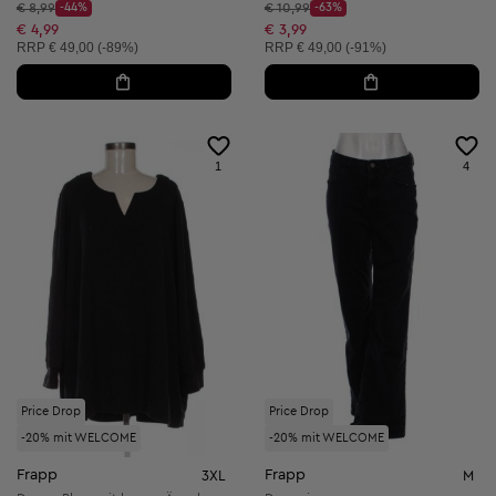
Startpreis:
Startpreis:
€ 8,99
-44%
€ 10,99
-63%
Discount Price:
Discount Price:
Reduzierter Preis:
Reduzierter Preis:
€ 4,99
€ 3,99
Unverbindliche Preisempfehlung:
Unverbindliche Preisempfehlung:
RRP
€ 49,00 (-89%)
RRP
€ 49,00 (-91%)
1
4
Price Drop
Price Drop
-20% mit WELCOME
-20% mit WELCOME
Frapp
Frapp
3XL
M