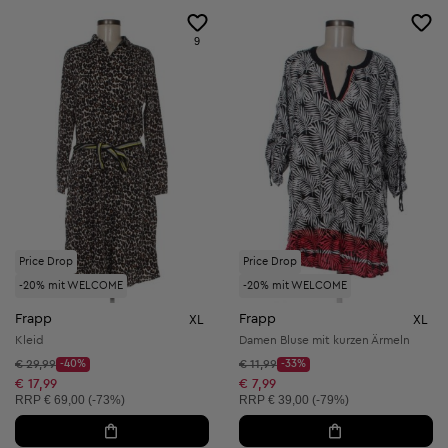
9
Price Drop
Price Drop
-20% mit WELCOME
-20% mit WELCOME
Frapp
Frapp
XL
XL
Kleid
Damen Bluse mit kurzen Ärmeln
Startpreis:
Startpreis:
€ 29,99
-40%
€ 11,99
-33%
Discount Price:
Discount Price:
Reduzierter Preis:
Reduzierter Preis:
€ 17,99
€ 7,99
Unverbindliche Preisempfehlung:
Unverbindliche Preisempfehlung:
RRP
€ 69,00 (-73%)
RRP
€ 39,00 (-79%)