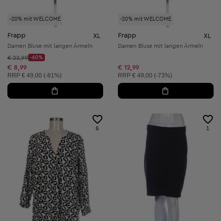
-20% mit WELCOME
-20% mit WELCOME
Frapp
Frapp
XL
XL
Damen Bluse mit langen Ärmeln
Damen Bluse mit langen Ärmeln
Startpreis:
€ 22,99
-60%
Discount Price:
Reduzierter Preis:
€ 8,99
€ 12,99
Unverbindliche Preisempfehlung:
Unverbindliche Preisempfehlung:
RRP
€ 49,00 (-81%)
RRP
€ 49,00 (-73%)
6
1