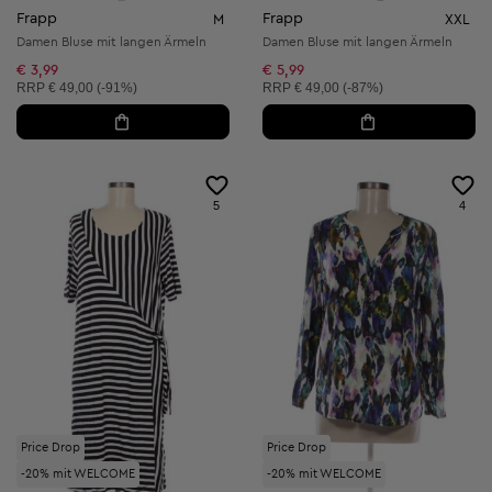
Frapp
Frapp
M
XXL
Damen Bluse mit langen Ärmeln
Damen Bluse mit langen Ärmeln
€ 3,99
€ 5,99
Unverbindliche Preisempfehlung:
Unverbindliche Preisempfehlung:
RRP
€ 49,00 (-91%)
RRP
€ 49,00 (-87%)
5
4
Price Drop
Price Drop
-20% mit WELCOME
-20% mit WELCOME