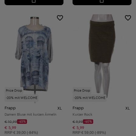
Price Drop
Price Drop
-20% mit WELCOME
-20% mit WELCOME
Frapp
Frapp
XL
XL
Damen Bluse mit kurzen Ärmeln
Kurzer Rock
Startpreis:
Startpreis:
€ 10,99
-45%
€ 9,99
-40%
Discount Price:
Discount Price:
Reduzierter Preis:
Reduzierter Preis:
€ 5,99
€ 5,99
Unverbindliche Preisempfehlung:
Unverbindliche Preisempfehlung:
RRP
€ 39,00 (-84%)
RRP
€ 59,00 (-89%)