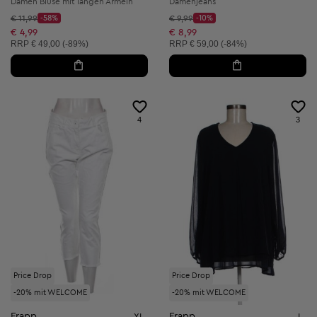
Damen Bluse mit langen Ärmeln
Damenjeans
Startpreis:
Startpreis:
€ 11,99
-58%
€ 9,99
-10%
Discount Price:
Discount Price:
Reduzierter Preis:
Reduzierter Preis:
€ 4,99
€ 8,99
Unverbindliche Preisempfehlung:
Unverbindliche Preisempfehlung:
RRP
€ 49,00 (-89%)
RRP
€ 59,00 (-84%)
4
3
Price Drop
Price Drop
-20% mit WELCOME
-20% mit WELCOME
Frapp
Frapp
XL
L