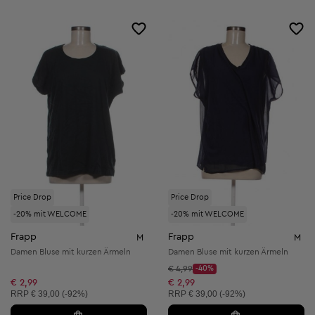
Price Drop
Price Drop
-20% mit WELCOME
-20% mit WELCOME
Frapp
Frapp
M
M
Damen Bluse mit kurzen Ärmeln
Damen Bluse mit kurzen Ärmeln
Startpreis:
€ 4,99
-40%
Discount Price:
Reduzierter Preis:
€ 2,99
€ 2,99
Unverbindliche Preisempfehlung:
Unverbindliche Preisempfehlung:
RRP
€ 39,00 (-92%)
RRP
€ 39,00 (-92%)