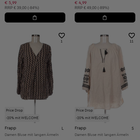
Reduzierter Preis:
Reduzierter Preis:
€ 5,99
€ 4,99
Unverbindliche Preisempfehlung:
Unverbindliche Preisempfehlung:
RRP
€ 39,00 (-84%)
RRP
€ 49,00 (-89%)
1
11
Price Drop
Price Drop
-20% mit WELCOME
-20% mit WELCOME
Frapp
Frapp
L
S
Damen Bluse mit langen Ärmeln
Damen Bluse mit langen Ärmeln