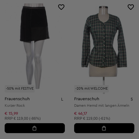
-50% mit FESTIVE
-20% mit WELCOME
Frauenschuh
Frauenschuh
L
S
Kurzer Rock
Damen Hemd mit langen Ärmeln
€ 15,99
€ 46,17
Unverbindliche Preisempfehlung:
Unverbindliche Preisempfehlung:
RRP
€ 119,00 (-86%)
RRP
€ 119,00 (-61%)