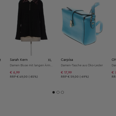
Sarah Kern
Carpisa
Oh
M
XL
Damen Bluse mit langen Ärmeln
Damen-Tasche aus Öko-Leder
Da
€ 6,99
€ 17,99
€ 
lung:
Unverbindliche Preisempfehlung:
Unverbindliche Preisempfehlung:
Un
RRP
€ 49,00 (-85%)
RRP
€ 59,00 (-69%)
R