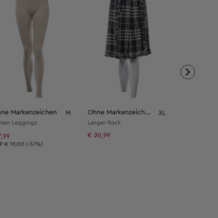
ne Markenzeichen
Ohne Markenzeichen
Ohne Mark
M
XL
men Leggings
Langer Rock
Damen Sport
€ 20,99
7,99
€ 6,99
verbindliche Preisempfehlung:
Unverbindli
RP
€ 19,00 (-57%)
RRP
€ 26,00