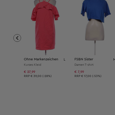
Ohne Markenzeichen
FSBN Sister
L
Kurzes Kleid
Damen T-shirt
€ 27,99
€ 7,99
Unverbindliche Preisempfehlung:
Unverbindliche Preisempfeh
RRP
€ 39,00 (-28%)
RRP
€ 17,00 (-53%)