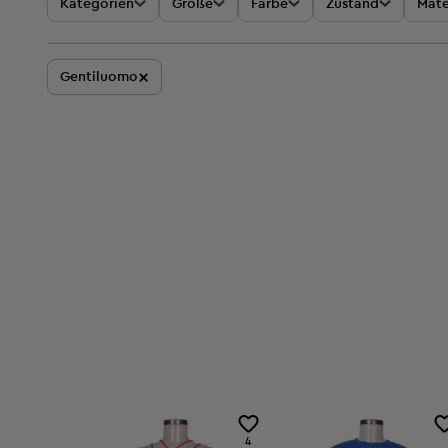
Kategorien
Größe
Farbe
Zustand
Mate
×
Gentiluomo
4