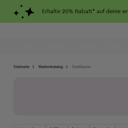
Erhalte
20%
Rabatt*
auf deine e
Startseite
Markenkatalog
Gentiluomo