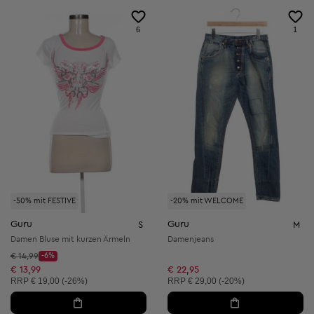
6
1
-50% mit FESTIVE
-20% mit WELCOME
Guru
Guru
S
M
Damen Bluse mit kurzen Ärmeln
Damenjeans
Startpreis:
€ 14,99
-6%
Discount Price:
Reduzierter Preis:
€ 13,99
€ 22,95
Unverbindliche Preisempfehlung:
Unverbindliche Preisempfehlung:
RRP
€ 19,00 (-26%)
RRP
€ 29,00 (-20%)