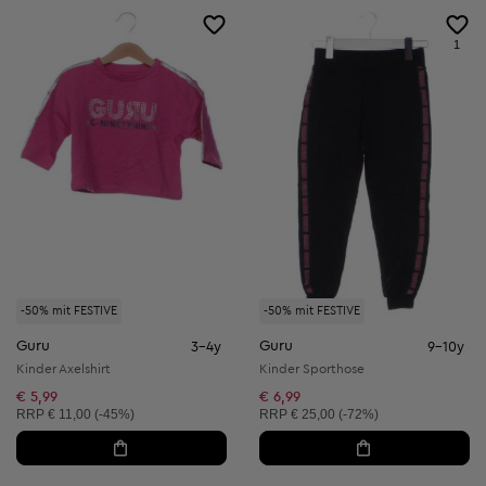
1
-50% mit FESTIVE
-50% mit FESTIVE
Guru
Guru
3-4y
9-10y
Kinder Axelshirt
Kinder Sporthose
€ 5,99
€ 6,99
Unverbindliche Preisempfehlung:
Unverbindliche Preisempfehlung:
RRP
€ 11,00 (-45%)
RRP
€ 25,00 (-72%)