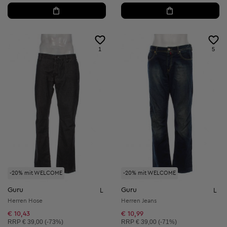
1
5
-20% mit WELCOME
-20% mit WELCOME
Guru
Guru
L
L
Herren Hose
Herren Jeans
€ 10,43
€ 10,99
Unverbindliche Preisempfehlung:
Unverbindliche Preisempfehlung:
RRP
€ 39,00 (-73%)
RRP
€ 39,00 (-71%)