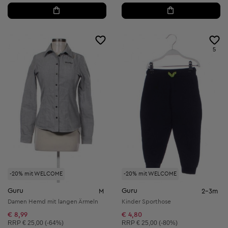
5
-20% mit WELCOME
-20% mit WELCOME
Guru
Guru
M
2-3m
Damen Hemd mit langen Ärmeln
Kinder Sporthose
€ 8,99
€ 4,80
Unverbindliche Preisempfehlung:
Unverbindliche Preisempfehlung:
RRP
€ 25,00 (-64%)
RRP
€ 25,00 (-80%)