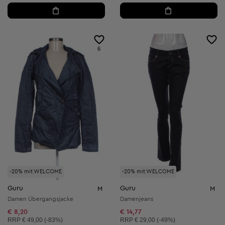
6
-20% mit WELCOME
-20% mit WELCOME
Guru
Guru
M
M
Damen Übergangsjacke
Damenjeans
€ 8,20
€ 14,77
Unverbindliche Preisempfehlung:
Unverbindliche Preisempfehlung:
RRP
€ 49,00 (-83%)
RRP
€ 29,00 (-49%)