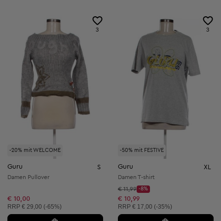
3
3
-20% mit WELCOME
-50% mit FESTIVE
Guru
Guru
S
XL
Damen Pullover
Damen T-shirt
Startpreis:
€ 11,99
-8%
Discount Price:
Reduzierter Preis:
€ 10,00
€ 10,99
Unverbindliche Preisempfehlung:
Unverbindliche Preisempfehlung:
RRP
€ 29,00 (-65%)
RRP
€ 17,00 (-35%)