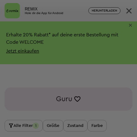
×
REMIX
HERUNTERLADEN
Hole dir die App für Android
×
Erhalte
20%
Rabatt*
auf deine erste Bestellung mit
Code WELCOME
Jetzt einkaufen
Guru
Alle Filter
Größe
Zustand
Farbe
1