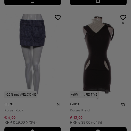
5
-20% mit WELCOME
-40% mit FESTIVE
Guru
Guru
M
XS
Kurzer Rock
Kurzes Kleid
€ 4,99
€ 13,99
Unverbindliche Preisempfehlung:
Unverbindliche Preisempfehlung:
RRP
€ 19,00 (-73%)
RRP
€ 39,00 (-64%)