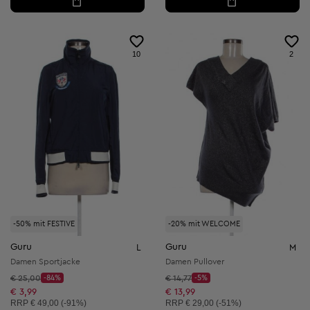
10
2
-50% mit FESTIVE
-20% mit WELCOME
Guru
Guru
L
M
Damen Sportjacke
Damen Pullover
Startpreis:
Startpreis:
€ 25,00
-84%
€ 14,77
-5%
Discount Price:
Discount Price:
Reduzierter Preis:
Reduzierter Preis:
€ 3,99
€ 13,99
Unverbindliche Preisempfehlung:
Unverbindliche Preisempfehlung:
RRP
€ 49,00 (-91%)
RRP
€ 29,00 (-51%)