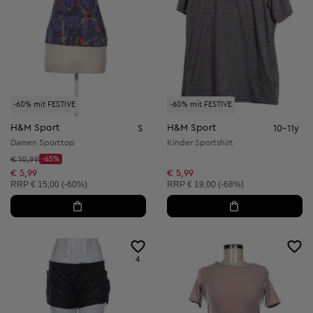
-60% mit FESTIVE
-60% mit FESTIVE
H&M Sport
H&M Sport
S
10-11y
Damen Sporttop
Kinder Sportshirt
Startpreis:
€ 10,99
-45%
Discount Price:
Reduzierter Preis:
€ 5,99
€ 5,99
Unverbindliche Preisempfehlung:
Unverbindliche Preisempfehlung:
RRP
€ 15,00 (-60%)
RRP
€ 19,00 (-68%)
4