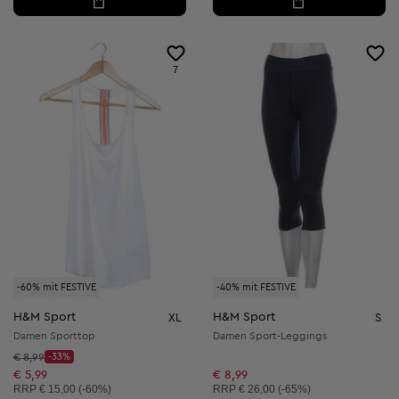
7
-60% mit FESTIVE
-40% mit FESTIVE
H&M Sport
H&M Sport
XL
S
Damen Sporttop
Damen Sport-Leggings
Startpreis:
€ 8,99
-33%
Discount Price:
Reduzierter Preis:
€ 5,99
€ 8,99
Unverbindliche Preisempfehlung:
Unverbindliche Preisempfehlung:
RRP
€ 15,00 (-60%)
RRP
€ 26,00 (-65%)