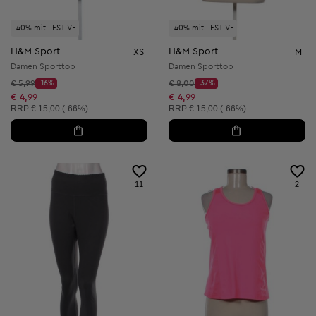
-40% mit FESTIVE
-40% mit FESTIVE
H&M Sport
H&M Sport
XS
M
Damen Sporttop
Damen Sporttop
Startpreis:
Startpreis:
€ 5,99
-16%
€ 8,00
-37%
Discount Price:
Discount Price:
Reduzierter Preis:
Reduzierter Preis:
€ 4,99
€ 4,99
Unverbindliche Preisempfehlung:
Unverbindliche Preisempfehlung:
RRP
€ 15,00 (-66%)
RRP
€ 15,00 (-66%)
11
2