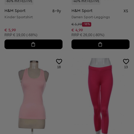
-60% mit FESTIVE
-40% mit FESTIVE
H&M Sport
H&M Sport
8-9y
XS
Kinder Sportshirt
Damen Sport-Leggings
Startpreis:
€ 5,99
-16%
Discount Price:
Reduzierter Preis:
€ 5,99
€ 4,99
Unverbindliche Preisempfehlung:
Unverbindliche Preisempfehlung:
RRP
€ 19,00 (-68%)
RRP
€ 26,00 (-80%)
18
13