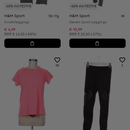
-40% mit FESTIVE
-40% mit FESTIVE
H&M Sport
H&M Sport
10-11y
M
Kinderleggings
Damen Sport-Leggings
€ 4,99
€ 10,99
Unverbindliche Preisempfehlung:
Unverbindliche Preisempfehlung:
RRP
€ 14,00 (-64%)
RRP
€ 26,00 (-57%)
10
1