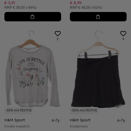
€ 5,91
€ 8,99
Unverbindliche Preisempfehlung:
Unverbindliche Preisempfehlung:
RRP
€ 39,00 (-84%)
RRP
€ 48,00 (-81%)
2
3
-50% mit FESTIVE
-50% mit FESTIVE
H&M Sport
H&M Sport
6-7y
6-7y
Kinder Axelshirt
Kinderrock