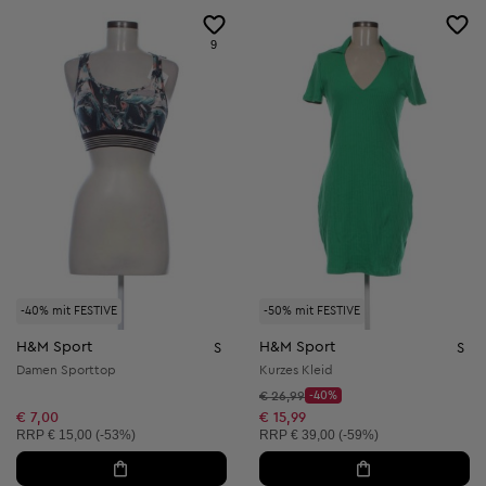
9
-40% mit FESTIVE
-50% mit FESTIVE
H&M Sport
H&M Sport
S
S
Damen Sporttop
Kurzes Kleid
Startpreis:
€ 26,99
-40%
Discount Price:
Reduzierter Preis:
€ 7,00
€ 15,99
Unverbindliche Preisempfehlung:
Unverbindliche Preisempfehlung:
RRP
€ 15,00 (-53%)
RRP
€ 39,00 (-59%)