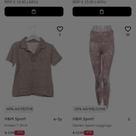
Unverbindliche Preisempfehlung:
Unverbindliche Preisempfehlung:
RRP
€ 19,00 (-68%)
RRP
€ 15,00 (-60%)
2
33
-60% mit FESTIVE
-20% mit WELCOME
H&M Sport
H&M Sport
4-5y
S
Kinder T-Shirt
Damen Sport-Leggings
Startpreis:
Startpreis:
€ 7,99
-25%
€ 17,99
-61%
Discount Price:
Discount Price: