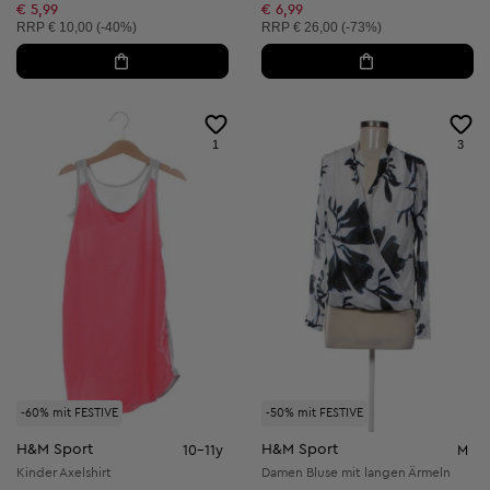
Reduzierter Preis:
Reduzierter Preis:
€ 5,99
€ 6,99
Unverbindliche Preisempfehlung:
Unverbindliche Preisempfehlung:
RRP
€ 10,00 (-40%)
RRP
€ 26,00 (-73%)
1
3
-60% mit FESTIVE
-50% mit FESTIVE
H&M Sport
H&M Sport
10-11y
M
Kinder Axelshirt
Damen Bluse mit langen Ärmeln