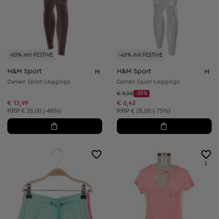
-60% mit FESTIVE
-40% mit FESTIVE
H&M Sport
H&M Sport
M
M
Damen Sport-Leggings
Damen Sport-Leggings
Startpreis:
€ 9,99
-35%
Discount Price:
Reduzierter Preis:
€ 13,99
€ 6,43
Unverbindliche Preisempfehlung:
Unverbindliche Preisempfehlung:
RRP
€ 26,00 (-46%)
RRP
€ 26,00 (-75%)
1