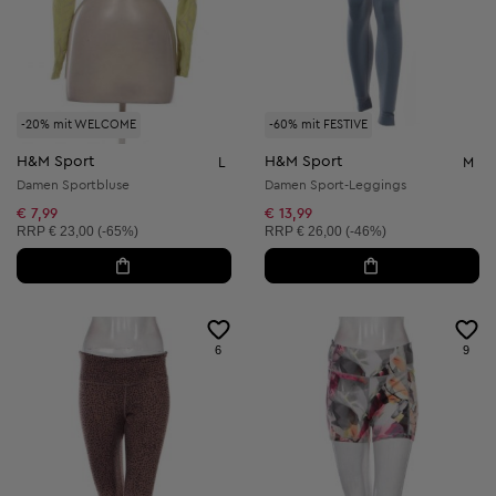
-20% mit WELCOME
-60% mit FESTIVE
H&M Sport
H&M Sport
L
M
Damen Sportbluse
Damen Sport-Leggings
€ 7,99
€ 13,99
Unverbindliche Preisempfehlung:
Unverbindliche Preisempfehlung:
RRP
€ 23,00 (-65%)
RRP
€ 26,00 (-46%)
6
9