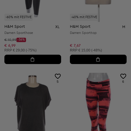
-60% mit FESTIVE
-40% mit FESTIVE
H&M Sport
H&M Sport
XL
M
Damen Sporthose
Damen Sporttop
Startpreis:
€ 10,99
-36%
Discount Price:
Reduzierter Preis:
€ 6,99
€ 7,67
Unverbindliche Preisempfehlung:
Unverbindliche Preisempfehlung:
RRP
€ 29,00 (-75%)
RRP
€ 15,00 (-48%)
5
6