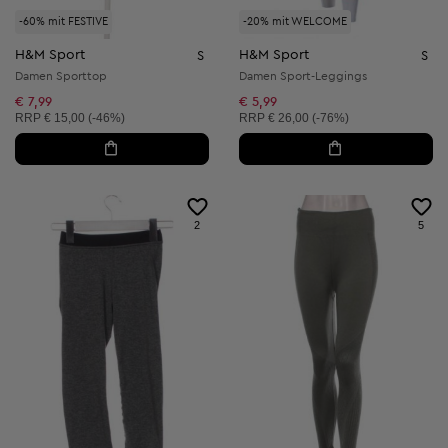
-60% mit FESTIVE
-20% mit WELCOME
H&M Sport
H&M Sport
S
S
Damen Sporttop
Damen Sport-Leggings
€ 7,99
€ 5,99
Unverbindliche Preisempfehlung:
Unverbindliche Preisempfehlung:
RRP
€ 15,00 (-46%)
RRP
€ 26,00 (-76%)
2
5