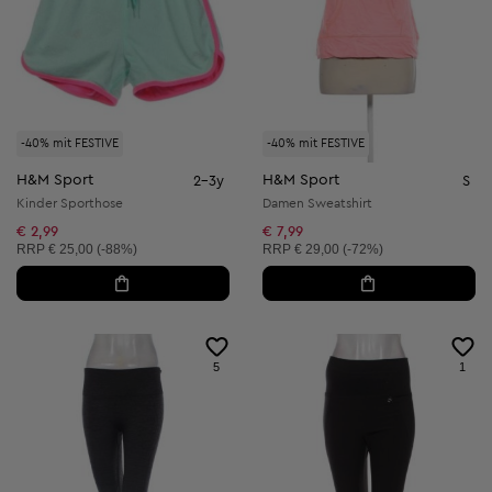
-40% mit FESTIVE
-40% mit FESTIVE
H&M Sport
H&M Sport
2-3y
S
Kinder Sporthose
Damen Sweatshirt
€ 2,99
€ 7,99
Unverbindliche Preisempfehlung:
Unverbindliche Preisempfehlung:
RRP
€ 25,00 (-88%)
RRP
€ 29,00 (-72%)
5
1