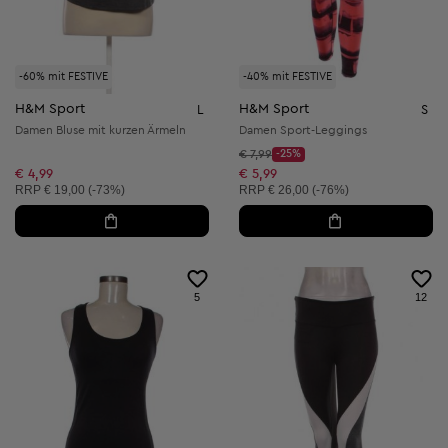
-60% mit FESTIVE
-40% mit FESTIVE
H&M Sport
H&M Sport
L
S
Damen Bluse mit kurzen Ärmeln
Damen Sport-Leggings
Startpreis:
€ 7,99
-25%
Discount Price:
Reduzierter Preis:
€ 4,99
€ 5,99
Unverbindliche Preisempfehlung:
Unverbindliche Preisempfehlung:
RRP
€ 19,00 (-73%)
RRP
€ 26,00 (-76%)
5
12