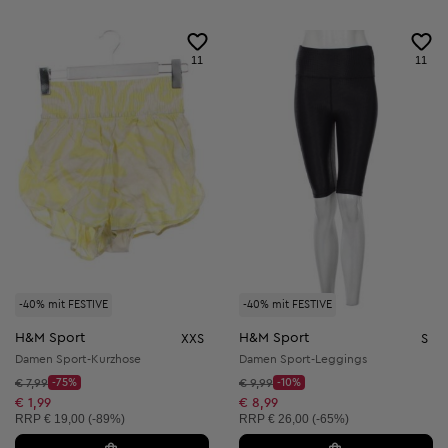
11
11
-40% mit FESTIVE
-40% mit FESTIVE
H&M Sport
H&M Sport
XXS
S
Damen Sport-Kurzhose
Damen Sport-Leggings
Startpreis:
Startpreis:
€ 7,99
-75%
€ 9,99
-10%
Discount Price:
Discount Price:
Reduzierter Preis:
Reduzierter Preis:
€ 1,99
€ 8,99
Unverbindliche Preisempfehlung:
Unverbindliche Preisempfehlung:
RRP
€ 19,00 (-89%)
RRP
€ 26,00 (-65%)