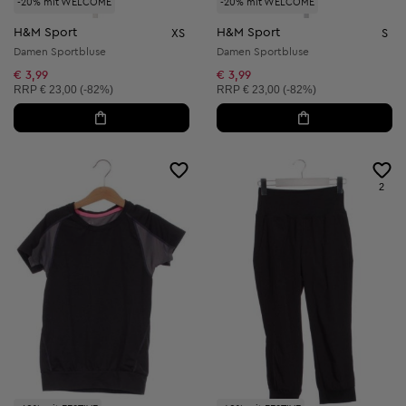
-20% mit WELCOME
-20% mit WELCOME
H&M Sport
H&M Sport
XS
S
Damen Sportbluse
Damen Sportbluse
€ 3,99
€ 3,99
Unverbindliche Preisempfehlung:
Unverbindliche Preisempfehlung:
RRP
€ 23,00 (-82%)
RRP
€ 23,00 (-82%)
2