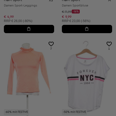
XS
M
Damen Sport-Leggings
Damen Sportbluse
Startpreis:
€ 11,99
-16%
Discount Price:
Reduzierter Preis:
€ 4,99
€ 9,99
Unverbindliche Preisempfehlung:
Unverbindliche Preisempfehlung:
RRP
€ 26,00 (-80%)
RRP
€ 23,00 (-56%)
7
1
-60% mit FESTIVE
-50% mit FESTIVE