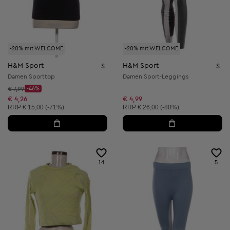
-20% mit WELCOME
-20% mit WELCOME
H&M Sport
H&M Sport
S
S
Damen Sporttop
Damen Sport-Leggings
Startpreis:
€ 7,99
-46%
Discount Price:
Reduzierter Preis:
€ 4,26
€ 4,99
Unverbindliche Preisempfehlung:
Unverbindliche Preisempfehlung:
RRP
€ 15,00 (-71%)
RRP
€ 26,00 (-80%)
14
5