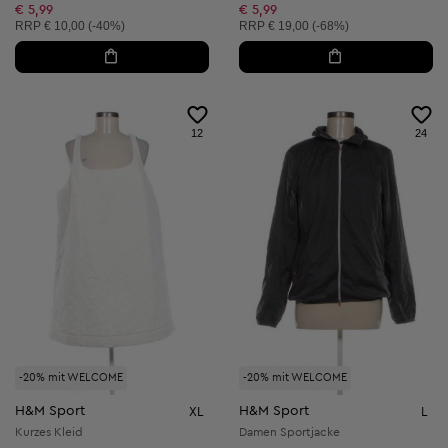
€ 5,99
€ 5,99
Unverbindliche Preisempfehlung:
Unverbindliche Preisempfehlung:
RRP
€ 10,00 (-40%)
RRP
€ 19,00 (-68%)
12
24
-20% mit WELCOME
-20% mit WELCOME
H&M Sport
H&M Sport
XL
L
Kurzes Kleid
Damen Sportjacke