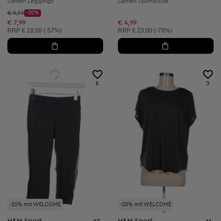
Damen Leggings
Damen Sportbluse
Startpreis:
€ 9,99
-20%
Discount Price:
Reduzierter Preis:
€ 7,99
€ 4,99
Unverbindliche Preisempfehlung:
Unverbindliche Preisempfehlung:
RRP
€ 19,00 (-57%)
RRP
€ 23,00 (-78%)
6
3
-20% mit WELCOME
-20% mit WELCOME
H&M Sport
H&M Sport