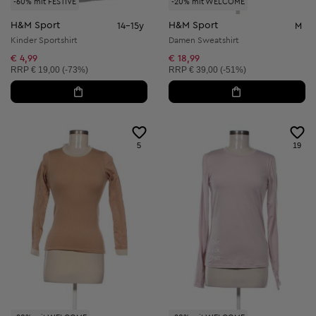
-60% mit FESTIVE
-20% mit WELCOME
H&M Sport
H&M Sport
14-15y
M
Kinder Sportshirt
Damen Sweatshirt
€ 4,99
€ 18,99
Unverbindliche Preisempfehlung:
Unverbindliche Preisempfehlung:
RRP
€ 19,00 (-73%)
RRP
€ 39,00 (-51%)
5
19