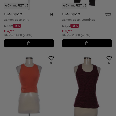
-60% mit FESTIVE
-60% mit FESTIVE
H&M Sport
H&M Sport
M
XXS
Damen Sportshirt
Damen Sport-Leggings
Startpreis:
Startpreis:
€ 5,99
-16%
€ 7,99
-25%
Discount Price:
Discount Price:
Reduzierter Preis:
Reduzierter Preis:
€ 4,99
€ 5,99
Unverbindliche Preisempfehlung:
Unverbindliche Preisempfehlung:
RRP
€ 14,00 (-64%)
RRP
€ 26,00 (-76%)
9
6