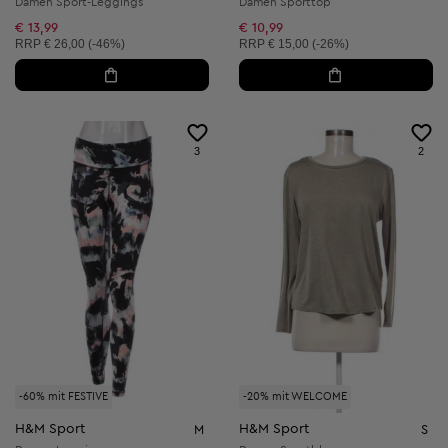
Damen Sport-Leggings
Damen Sporttop
€ 13,99
€ 10,99
Unverbindliche Preisempfehlung:
Unverbindliche Preisempfehlung:
RRP
€ 26,00 (-46%)
RRP
€ 15,00 (-26%)
3
2
-60% mit FESTIVE
-20% mit WELCOME
H&M Sport
H&M Sport
M
S