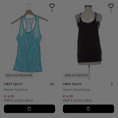
2
1
-20% mit WELCOME
-50% mit FESTIVE
H&M Sport
H&M Sport
XS
S
Damen Sporttop
Damen Sportbluse
€ 4,99
€ 6,99
Unverbindliche Preisempfehlung:
Unverbindliche Preisempfehlung:
RRP
€ 15,00 (-66%)
RRP
€ 23,00 (-69%)