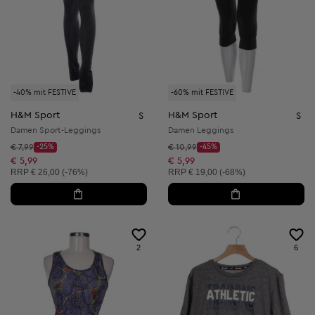
-40% mit FESTIVE
-60% mit FESTIVE
H&M Sport
H&M Sport
S
S
Damen Sport-Leggings
Damen Leggings
Startpreis:
Startpreis:
€ 7,99
-25%
€ 10,99
-45%
Discount Price:
Discount Price:
Reduzierter Preis:
Reduzierter Preis:
€ 5,99
€ 5,99
Unverbindliche Preisempfehlung:
Unverbindliche Preisempfehlung:
RRP
€ 26,00 (-76%)
RRP
€ 19,00 (-68%)
2
6