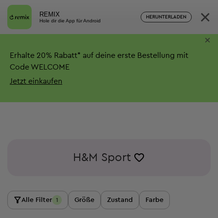
×
REMIX
HERUNTERLADEN
Hole dir die App für Android
×
Erhalte
20%
Rabatt*
auf deine erste Bestellung mit
Code WELCOME
Jetzt einkaufen
H&M Sport
Alle Filter
Größe
Zustand
Farbe
1