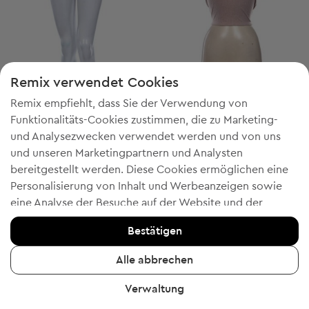
Remix verwendet Cookies
Remix empfiehlt, dass Sie der Verwendung von
-60% mit FESTIVE
-60% mit FESTIVE
Funktionalitäts-Cookies zustimmen, die zu Marketing-
und Analysezwecken verwendet werden und von uns
H&M Sport
H&M Sport
L
S
und unseren Marketingpartnern und Analysten
Damen Sport-Kurzhose
Damen Bluse mit kurzen Ärmeln
bereitgestellt werden. Diese Cookies ermöglichen eine
Startpreis:
€ 10,99
-18%
Discount Price:
Reduzierter Preis:
€ 8,99
€ 8,99
Personalisierung von Inhalt und Werbeanzeigen sowie
Unverbindliche Preisempfehlung:
Unverbindliche Preisempfehlung:
RRP
€ 19,00 (-52%)
RRP
€ 19,00 (-52%)
eine Analyse der Besuche auf der Website und der
mobilen App - Informationen, die uns helfen, Ihnen
Bestätigen
Produkte zu zeigen, die Ihnen gefallen könnten. Wenn Sie
einverstanden sind, bestätigen Sie dies bitte, indem Sie
Alle abbrechen
auf die Schaltfläche "Ja, ich stimme zu" klicken.
2
Verwaltung
Um weitere Informationen zu erhalten, klicken Sie bitte