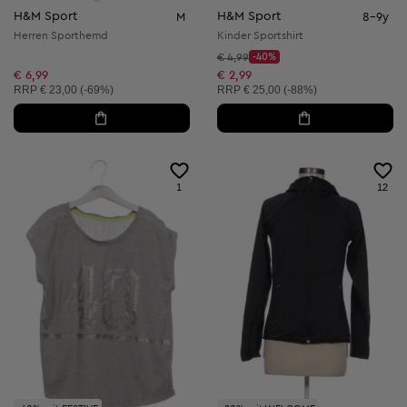
H&M Sport
H&M Sport
M
8-9y
Herren Sporthemd
Kinder Sportshirt
Startpreis:
€ 4,99
-40%
Discount Price:
Reduzierter Preis:
€ 6,99
€ 2,99
Unverbindliche Preisempfehlung:
Unverbindliche Preisempfehlung:
RRP
€ 23,00 (-69%)
RRP
€ 25,00 (-88%)
1
12