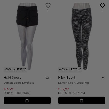
1
2
-60% mit FESTIVE
-60% mit FESTIVE
H&M Sport
H&M Sport
XL
M
Damen Sport-Kurzhose
Damen Sport-Leggings
€ 6,99
€ 12,99
Unverbindliche Preisempfehlung:
Unverbindliche Preisempfehlung:
RRP
€ 19,00 (-63%)
RRP
€ 26,00 (-50%)