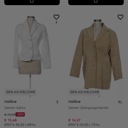
3
-20% mit WELCOME
-20% mit WELCOME
Helline
Helline
S
XL
Damen-Sakko
Damen Übergangsmantel
Startpreis:
€ 19,99
-22%
Discount Price:
Reduzierter Preis:
€ 15,48
€ 14,27
Unverbindliche Preisempfehlung:
Unverbindliche Preisempfehlung:
RRP
€ 49,00 (-68%)
RRP
€ 59,00 (-75%)