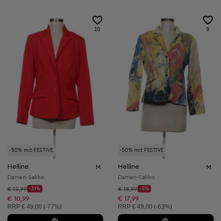
10
9
-50% mit FESTIVE
-50% mit FESTIVE
Helline
Helline
M
M
Damen-Sakko
Damen-Sakko
Startpreis:
Startpreis:
€ 15,99
-31%
€ 18,99
-5%
Discount Price:
Discount Price:
Reduzierter Preis:
Reduzierter Preis:
€ 10,99
€ 17,99
Unverbindliche Preisempfehlung:
Unverbindliche Preisempfehlung:
RRP
€ 49,00 (-77%)
RRP
€ 49,00 (-63%)