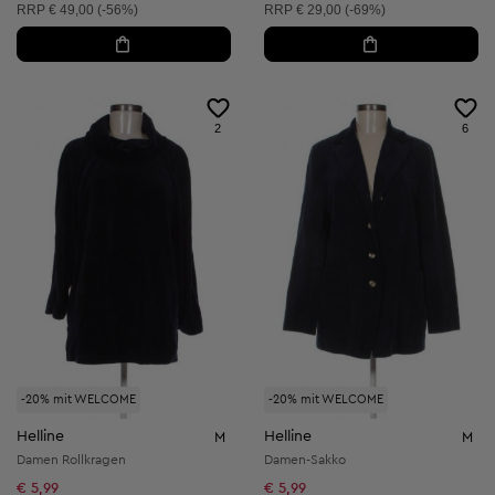
Unverbindliche Preisempfehlung:
Unverbindliche Preisempfehlung:
RRP
€ 49,00 (-56%)
RRP
€ 29,00 (-69%)
2
6
-20% mit WELCOME
-20% mit WELCOME
Helline
Helline
M
M
Damen Rollkragen
Damen-Sakko
€ 5,99
€ 5,99