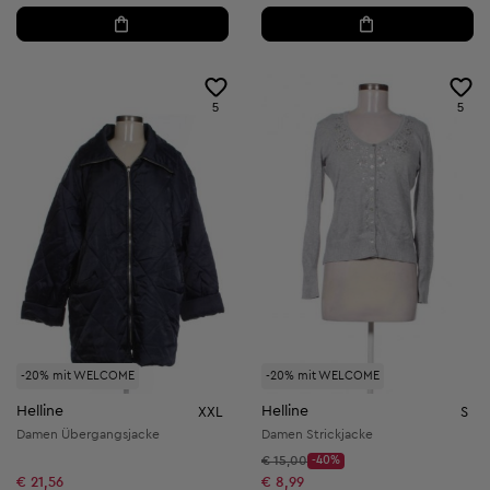
5
5
-20% mit WELCOME
-20% mit WELCOME
Helline
Helline
XXL
S
Damen Übergangsjacke
Damen Strickjacke
Startpreis:
€ 15,00
-40%
Discount Price:
Reduzierter Preis:
€ 21,56
€ 8,99