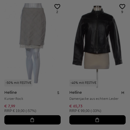
2
9
-50% mit FESTIVE
-40% mit FESTIVE
Helline
Helline
S
M
Kurzer Rock
Damenjacke aus echtem Leder
€ 7,99
€ 65,73
Unverbindliche Preisempfehlung:
Unverbindliche Preisempfehlung:
RRP
€ 19,00 (-57%)
RRP
€ 99,00 (-33%)