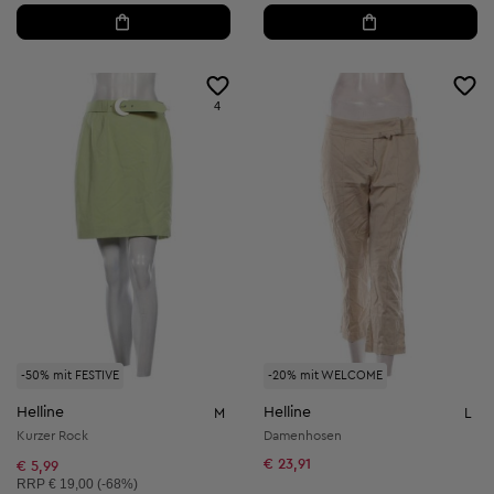
4
-50% mit FESTIVE
-20% mit WELCOME
Helline
Helline
M
L
Kurzer Rock
Damenhosen
€ 23,91
€ 5,99
Unverbindliche Preisempfehlung:
RRP
€ 19,00 (-68%)