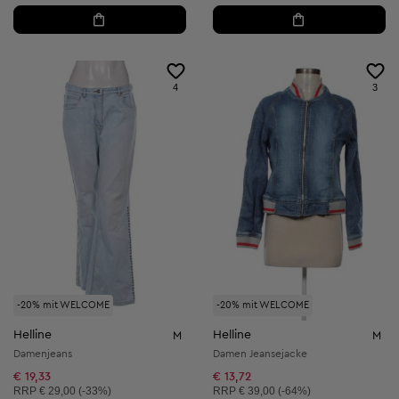
4
3
-20% mit WELCOME
-20% mit WELCOME
Helline
Helline
M
M
Damenjeans
Damen Jeansejacke
€ 19,33
€ 13,72
Unverbindliche Preisempfehlung:
Unverbindliche Preisempfehlung:
RRP
€ 29,00 (-33%)
RRP
€ 39,00 (-64%)