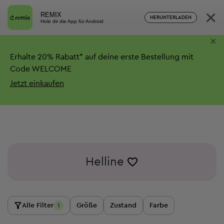
×
REMIX
HERUNTERLADEN
Hole dir die App für Android
×
Erhalte
20%
Rabatt*
auf deine erste Bestellung mit
Code WELCOME
Jetzt einkaufen
Helline
Alle Filter
Größe
Zustand
Farbe
1