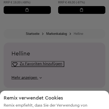
Unverbindliche Preisempfehlung:
Unverbindliche Preisempfehlung:
RRP
€ 19,00 (-68%)
RRP
€ 49,00 (-87%)
Startseite
Markenkatalog
Helline
Helline
Zu Favoriten hinzufügen
Mehr anzeigen
Remix verwendet Cookies
Remix empfiehlt, dass Sie der Verwendung von