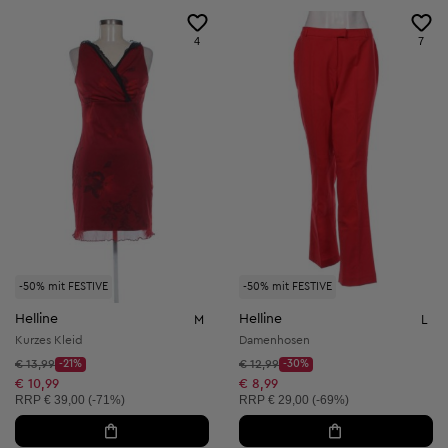
4
7
-50% mit FESTIVE
-50% mit FESTIVE
Helline
Helline
M
L
Kurzes Kleid
Damenhosen
Startpreis:
Startpreis:
€ 13,99
-21%
€ 12,99
-30%
Discount Price:
Discount Price:
Reduzierter Preis:
Reduzierter Preis:
€ 10,99
€ 8,99
Unverbindliche Preisempfehlung:
Unverbindliche Preisempfehlung:
RRP
€ 39,00 (-71%)
RRP
€ 29,00 (-69%)