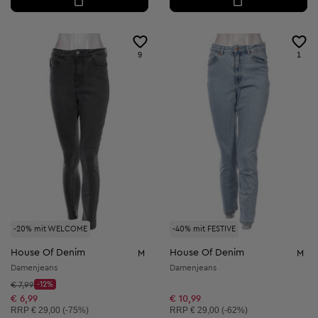
9
1
-20% mit WELCOME
-40% mit FESTIVE
House Of Denim
House Of Denim
M
M
Damenjeans
Damenjeans
Startpreis:
€ 7,99
-12%
Discount Price:
Reduzierter Preis:
€ 6,99
€ 10,99
Unverbindliche Preisempfehlung:
Unverbindliche Preisempfehlung:
RRP
€ 29,00 (-75%)
RRP
€ 29,00 (-62%)