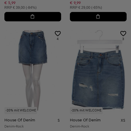
€ 5,99
€ 9,99
Unverbindliche Preisempfehlung:
Unverbindliche Preisempfehlung:
RRP
€ 39,00 (-84%)
RRP
€ 29,00 (-65%)
4
3
-20% mit WELCOME
-20% mit WELCOME
House Of Denim
House Of Denim
S
XS
Denim-Rock
Denim-Rock