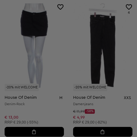
4
-20% mit WELCOME
-20% mit WELCOME
House Of Denim
House Of Denim
M
XXS
Denim-Rock
Damenjeans
Startpreis:
€ 11,99
-58%
Discount Price:
Reduzierter Preis:
€ 13,00
€ 4,99
Unverbindliche Preisempfehlung:
Unverbindliche Preisempfehlung:
RRP
€ 29,00 (-55%)
RRP
€ 29,00 (-82%)