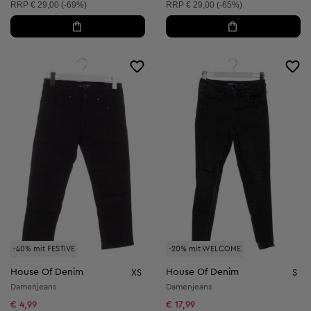
Unverbindliche Preisempfehlung:
Unverbindliche Preisempfehlung:
RRP
€ 29,00 (-69%)
RRP
€ 29,00 (-65%)
-40% mit FESTIVE
-20% mit WELCOME
House Of Denim
House Of Denim
XS
S
Damenjeans
Damenjeans
€ 4,99
€ 17,99