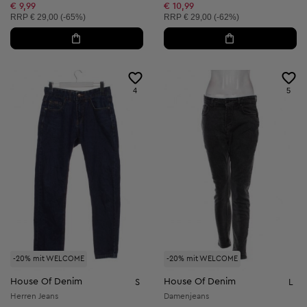
€ 9,99
€ 10,99
Unverbindliche Preisempfehlung:
Unverbindliche Preisempfehlung:
RRP
€ 29,00 (-65%)
RRP
€ 29,00 (-62%)
4
5
-20% mit WELCOME
-20% mit WELCOME
House Of Denim
House Of Denim
S
L
Herren Jeans
Damenjeans