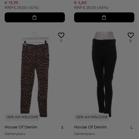
Reduzierter Preis:
€ 13,99
€ 4,80
Unverbindliche Preisempfehlung:
Unverbindliche Preisempfehlung:
RRP
€ 29,00 (-51%)
RRP
€ 29,00 (-83%)
7
5
-20% mit WELCOME
-20% mit WELCOME
House Of Denim
House Of Denim
S
L
Damenjeans
Damenjeans