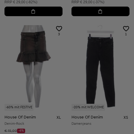
Unverbindliche Preisempfehlung:
Unverbindliche Preisempfehlung:
RRP
€ 29,00 (-82%)
RRP
€ 29,00 (-37%)
3
1
-60% mit FESTIVE
-20% mit WELCOME
House Of Denim
House Of Denim
XL
XS
Denim-Rock
Damenjeans
Startpreis:
€ 15,00
-6%
Discount Price: