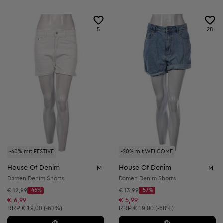
5
28
-60% mit FESTIVE
-20% mit WELCOME
House Of Denim
House Of Denim
M
M
Damen Denim Shorts
Damen Denim Shorts
Startpreis:
Startpreis:
€ 12,99
-46%
€ 13,99
-57%
Discount Price:
Discount Price:
Reduzierter Preis:
Reduzierter Preis:
€ 6,99
€ 5,99
Unverbindliche Preisempfehlung:
Unverbindliche Preisempfehlung:
RRP
€ 19,00 (-63%)
RRP
€ 19,00 (-68%)