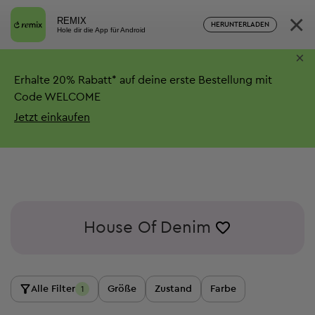
×
REMIX
HERUNTERLADEN
Hole dir die App für Android
×
Erhalte
20%
Rabatt*
auf deine erste Bestellung mit
Code WELCOME
Jetzt einkaufen
House Of Denim
Alle Filter
Größe
Zustand
Farbe
1