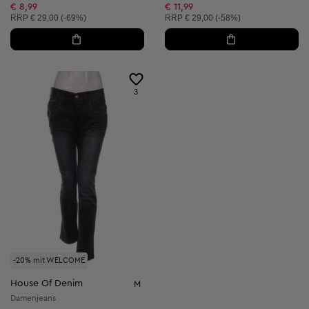
€ 8,99
€ 11,99
Unverbindliche Preisempfehlung:
Unverbindliche Preisempfehlung:
RRP
€ 29,00 (-69%)
RRP
€ 29,00 (-58%)
3
-20% mit WELCOME
House Of Denim
M
Damenjeans