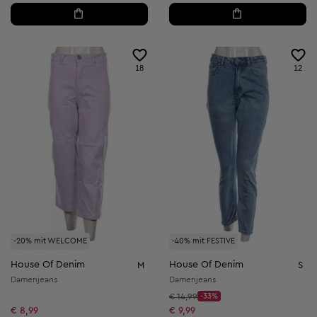
18
12
-20% mit WELCOME
-40% mit FESTIVE
House Of Denim
House Of Denim
M
S
Damenjeans
Damenjeans
Startpreis:
€ 14,99
-33%
Discount Price:
Reduzierter Preis:
€ 8,99
€ 9,99