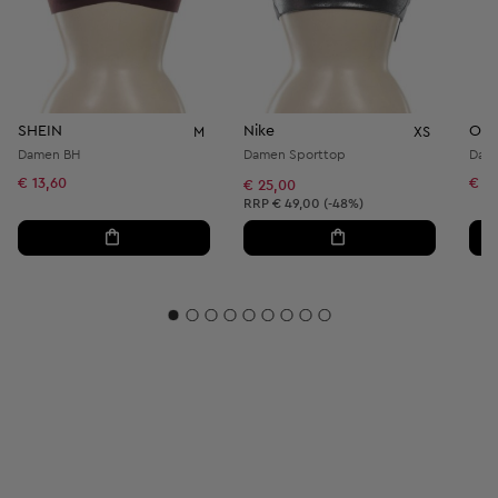
SHEIN
Nike
Ohn
M
XS
Damen BH
Damen Sporttop
Dame
€ 13,60
€ 18
€ 25,00
Unverbindliche Preisempfehlung:
RRP
€ 49,00 (-48%)