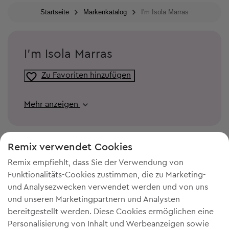
Startseite
Markenkatalog
I'm Isola Marras
I'm Isola Marras
Zu Favoriten hinzufügen
Mehr anzeigen
Remix verwendet Cookies
Remix empfiehlt, dass Sie der Verwendung von
Funktionalitäts-Cookies zustimmen, die zu Marketing-
und Analysezwecken verwendet werden und von uns
und unseren Marketingpartnern und Analysten
bereitgestellt werden. Diese Cookies ermöglichen eine
Personalisierung von Inhalt und Werbeanzeigen sowie
DU BRAUCHST MEHR PLATZ IN