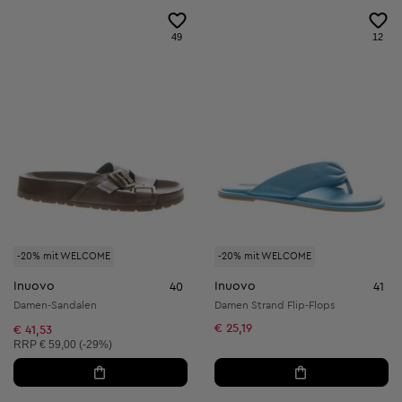
49
12
-20% mit WELCOME
-20% mit WELCOME
Inuovo
Inuovo
40
41
Damen-Sandalen
Damen Strand Flip-Flops
€ 25,19
€ 41,53
Unverbindliche Preisempfehlung:
RRP
€ 59,00 (-29%)