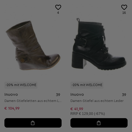
4
16
-20% mit WELCOME
-20% mit WELCOME
Inuovo
Inuovo
39
39
Damen-Stiefeletten aus echtem Leder
Damen-Stiefel aus echtem Leder
€ 104,99
€ 41,99
Unverbindliche Preisempfehlung:
RRP
€ 129,00 (-67%)