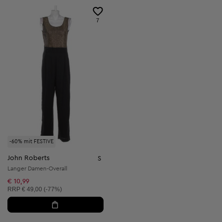
7
-60% mit FESTIVE
John Roberts
S
Langer Damen-Overall
€ 10,99
Unverbindliche Preisempfehlung:
RRP
€ 49,00 (-77%)