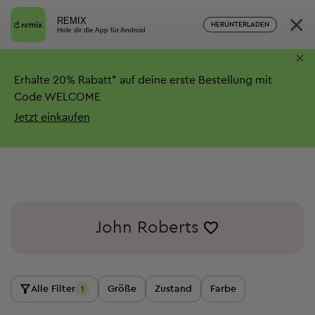
×
REMIX
HERUNTERLADEN
Hole dir die App für Android
×
Erhalte
20%
Rabatt*
auf deine erste Bestellung mit
Code WELCOME
Jetzt einkaufen
John Roberts
Alle Filter
Größe
Zustand
Farbe
1