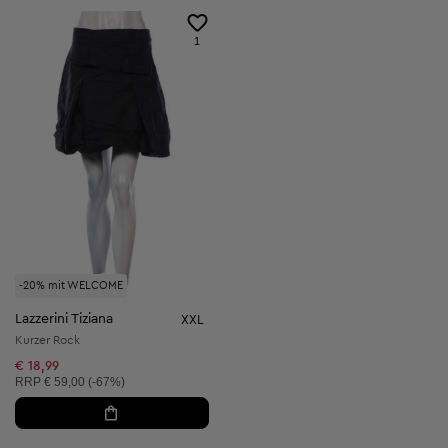
1
-20% mit WELCOME
Lazzerini Tiziana
XXL
Kurzer Rock
€ 18,99
Unverbindliche Preisempfehlung:
RRP
€ 59,00 (-67%)