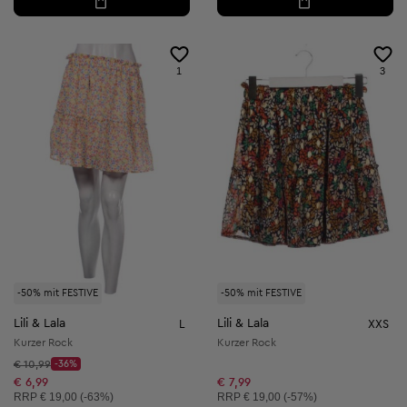
1
3
-50% mit FESTIVE
-50% mit FESTIVE
Lili & Lala
Lili & Lala
L
XXS
Kurzer Rock
Kurzer Rock
Startpreis:
€ 10,99
-36%
Discount Price:
Reduzierter Preis:
€ 6,99
€ 7,99
Unverbindliche Preisempfehlung:
Unverbindliche Preisempfehlung:
RRP
€ 19,00 (-63%)
RRP
€ 19,00 (-57%)