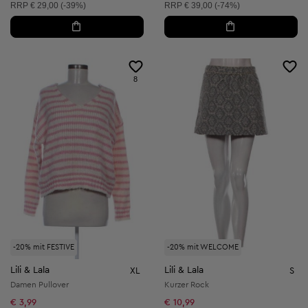
Unverbindliche Preisempfehlung:
Unverbindliche Preisempfehlung:
RRP
€ 29,00 (-39%)
RRP
€ 39,00 (-74%)
8
-20% mit FESTIVE
-20% mit WELCOME
Lili & Lala
Lili & Lala
XL
S
Damen Pullover
Kurzer Rock
€ 3,99
€ 10,99