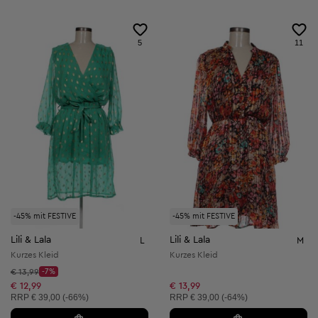
5
11
-45% mit FESTIVE
-45% mit FESTIVE
Lili & Lala
Lili & Lala
L
M
Kurzes Kleid
Kurzes Kleid
Startpreis:
€ 13,99
-7%
Discount Price:
Reduzierter Preis:
€ 12,99
€ 13,99
Unverbindliche Preisempfehlung:
Unverbindliche Preisempfehlung:
RRP
€ 39,00 (-66%)
RRP
€ 39,00 (-64%)