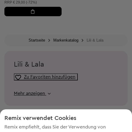
Unverbindliche Preisempfehlung:
RRP
€ 29,00 (-72%)
Startseite
Markenkatalog
Lili & Lala
Lili & Lala
Zu Favoriten hinzufügen
Mehr anzeigen
Remix verwendet Cookies
Remix empfiehlt, dass Sie der Verwendung von