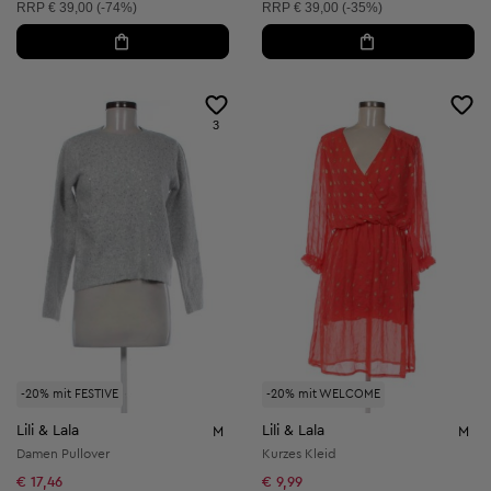
Unverbindliche Preisempfehlung:
Unverbindliche Preisempfehlung:
RRP
€ 39,00 (-74%)
RRP
€ 39,00 (-35%)
3
-20% mit FESTIVE
-20% mit WELCOME
Lili & Lala
Lili & Lala
M
M
Damen Pullover
Kurzes Kleid
€ 17,46
€ 9,99