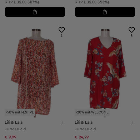
Unverbindliche Preisempfehlung:
Unverbindliche Preisempfehlung:
RRP
€ 39,00 (-87%)
RRP
€ 39,00 (-53%)
1
6
-50% mit FESTIVE
-20% mit WELCOME
Lili & Lala
Lili & Lala
L
L
Kurzes Kleid
Kurzes Kleid
€ 9,99
€ 24,99