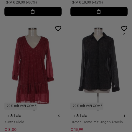
Unverbindliche Preisempfehlung:
Unverbindliche Preisempfehlung:
RRP
€ 29,00 (-86%)
RRP
€ 19,00 (-42%)
2
-20% mit WELCOME
-20% mit WELCOME
Lili & Lala
Lili & Lala
S
L
Kurzes Kleid
Damen Hemd mit langen Ärmeln
€ 8,00
€ 13,99