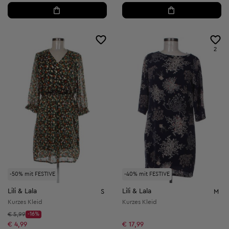
2
-50% mit FESTIVE
-40% mit FESTIVE
Lili & Lala
Lili & Lala
S
M
Kurzes Kleid
Kurzes Kleid
Startpreis:
€ 5,99
-16%
Discount Price:
Reduzierter Preis:
€ 4,99
€ 17,99