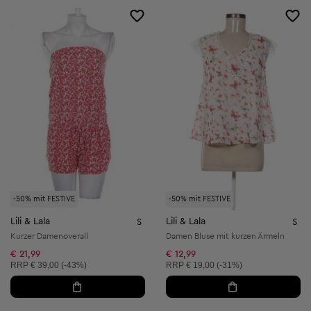
-50% mit FESTIVE
-50% mit FESTIVE
Lili & Lala
Lili & Lala
S
S
Kurzer Damenoverall
Damen Bluse mit kurzen Ärmeln
€ 21,99
€ 12,99
Unverbindliche Preisempfehlung:
Unverbindliche Preisempfehlung:
RRP
€ 39,00 (-43%)
RRP
€ 19,00 (-31%)