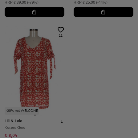
Unverbindliche Preisempfehlung:
Unverbindliche Preisempfehlung:
RRP
€ 39,00 (-79%)
RRP
€ 25,00 (-44%)
11
-20% mit WELCOME
Lili & Lala
L
Kurzes Kleid
€ 8,04