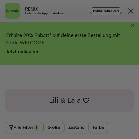
×
REMIX
HERUNTERLADEN
Hole dir die App für Android
×
Erhalte
20%
Rabatt*
auf deine erste Bestellung mit
Code WELCOME
Jetzt einkaufen
Lili & Lala
Alle Filter
Größe
Zustand
Farbe
1