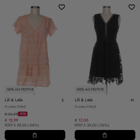
-50% mit FESTIVE
-50% mit FESTIVE
Lili & Lala
Lili & Lala
S
M
Kurzes Kleid
Kurzes Kleid
Startpreis:
€ 26,99
-51%
Discount Price:
Reduzierter Preis:
€ 12,99
€ 17,00
Unverbindliche Preisempfehlung:
Unverbindliche Preisempfehlung:
RRP
€ 39,00 (-66%)
RRP
€ 39,00 (-56%)