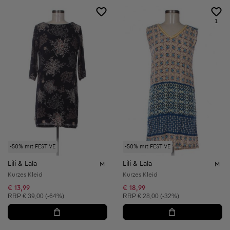
1
-50% mit FESTIVE
-50% mit FESTIVE
Lili & Lala
Lili & Lala
M
M
Kurzes Kleid
Kurzes Kleid
€ 13,99
€ 18,99
Unverbindliche Preisempfehlung:
Unverbindliche Preisempfehlung:
RRP
€ 39,00 (-64%)
RRP
€ 28,00 (-32%)