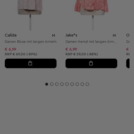
Calida
Jake*s
Ohn
M
M
Damen Bluse mit langen Ärmeln
Damen Hemd mit langen Ärmeln
Dame
€ 6,99
€ 6,99
€ 7,
Unverbindliche Preisempfehlung:
Unverbindliche Preisempfehlung:
Unve
RRP
€ 69,00 (-89%)
RRP
€ 59,00 (-88%)
RRP