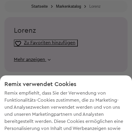
Startseite
Markenkatalog
Lorenz
Lorenz
Zu Favoriten hinzufügen
Mehr anzeigen
Remix verwendet Cookies
Remix empfiehlt, dass Sie der Verwendung von
Funktionalitäts-Cookies zustimmen, die zu Marketing-
und Analysezwecken verwendet werden und von uns
und unseren Marketingpartnern und Analysten
bereitgestellt werden. Diese Cookies ermöglichen eine
Personalisierung von Inhalt und Werbeanzeigen sowie
DU BRAUCHST MEHR PLATZ IN