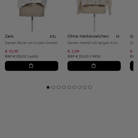
Zara
Ohne Markenzeichen
Sam
XXL
M
Damen Bluse mit kurzen Ärmeln
Damen Hemd mit langen Ärmeln
Dame
€ 15,99
€ 5,99
€ 12
Unverbindliche Preisempfehlung:
Unverbindliche Preisempfehlung:
Unve
RRP
€ 29,00 (-44%)
RRP
€ 25,00 (-76%)
RRP