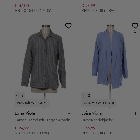
€ 37,00
€ 27,99
Unverbindliche Preisempfehlung:
Unverbindliche Preisempfehlung:
RRP
€ 159,00 (-76%)
RRP
€ 68,00 (-58%)
1
4 = 2
4 = 2
-20% mit WELCOME
-20% mit WELCOME
Luisa Viola
Luisa Viola
M
L
Damen Hemd mit langen Ärmeln
Damen Strickjacke
€ 24,99
€ 36,99
Unverbindliche Preisempfehlung:
Unverbindliche Preisempfehlung:
RRP
€ 79,00 (-68%)
RRP
€ 89,00 (-58%)