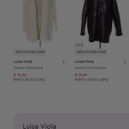
4 = 2
-20% mit WELCOME
-20% mit WELCOME
Luisa Viola
Luisa Viola
L
L
Damen Strickjacke
Damen Winterjacke
€ 15,00
€ 19,99
Unverbindliche Preisempfehlung:
Unverbindliche Preisempfehlung:
RRP
€ 89,00 (-83%)
RRP
€ 169,00 (-88%)
Luisa Viola