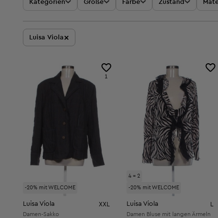
Kategorien
Größe
Farbe
Zustand
Mate
×
Luisa Viola
1
4 = 2
-20% mit WELCOME
-20% mit WELCOME
Luisa Viola
Luisa Viola
XXL
L
Damen-Sakko
Damen Bluse mit langen Ärmeln