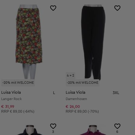
4 = 2
-20% mit WELCOME
-20% mit WELCOME
Luisa Viola
Luisa Viola
L
3XL
Langer Rock
Damenhosen
€ 31,99
€ 26,00
Unverbindliche Preisempfehlung:
Unverbindliche Preisempfehlung:
RRP
€ 89,00 (-64%)
RRP
€ 89,00 (-70%)
3
6