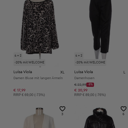
4 = 2
4 = 2
-20% mit WELCOME
-20% mit WELCOME
Luisa Viola
Luisa Viola
XL
L
Damen Bluse mit langen Ärmeln
Damenhosen
Startpreis:
€ 22,99
-8%
Discount Price:
Reduzierter Preis:
€ 17,99
€ 20,99
Unverbindliche Preisempfehlung:
Unverbindliche Preisempfehlung:
RRP
€ 69,00 (-73%)
RRP
€ 89,00 (-76%)
3
6