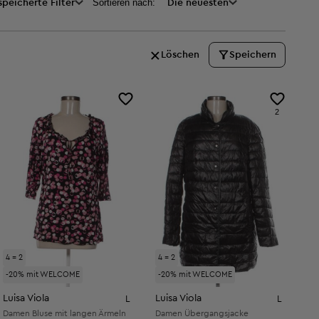
Sortieren nach:
peicherte Filter
Die neuesten
Löschen
Speichern
2
4 = 2
4 = 2
-20% mit WELCOME
-20% mit WELCOME
Luisa Viola
Luisa Viola
L
L
Damen Bluse mit langen Ärmeln
Damen Übergangsjacke