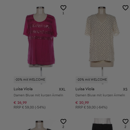
1
-20% mit WELCOME
-20% mit WELCOME
Luisa Viola
Luisa Viola
XXL
XS
Damen Bluse mit kurzen Ärmeln
Damen Bluse mit kurzen Ärmeln
€ 26,99
€ 20,99
Unverbindliche Preisempfehlung:
Unverbindliche Preisempfehlung:
RRP
€ 59,00 (-54%)
RRP
€ 59,00 (-64%)
2
2