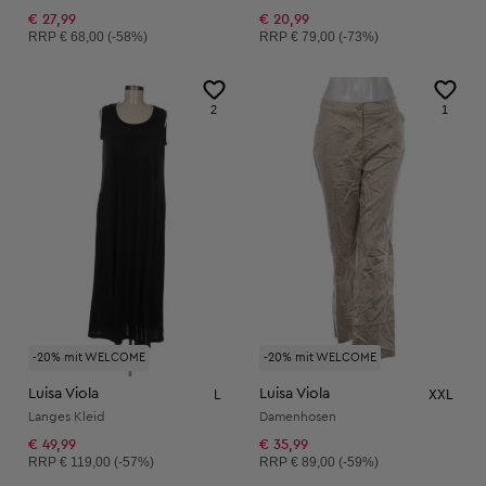
€ 27,99
€ 20,99
Unverbindliche Preisempfehlung:
Unverbindliche Preisempfehlung:
RRP
€ 68,00 (-58%)
RRP
€ 79,00 (-73%)
2
1
-20% mit WELCOME
-20% mit WELCOME
Luisa Viola
Luisa Viola
L
XXL
Langes Kleid
Damenhosen
€ 49,99
€ 35,99
Unverbindliche Preisempfehlung:
Unverbindliche Preisempfehlung:
RRP
€ 119,00 (-57%)
RRP
€ 89,00 (-59%)