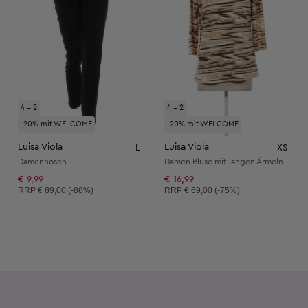
4 = 2
4 = 2
-20% mit WELCOME
-20% mit WELCOME
Luisa Viola
Luisa Viola
L
XS
Damenhosen
Damen Bluse mit langen Ärmeln
€ 9,99
€ 16,99
Unverbindliche Preisempfehlung:
Unverbindliche Preisempfehlung:
RRP
€ 89,00 (-88%)
RRP
€ 69,00 (-75%)