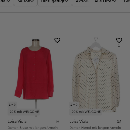
rial
Saison
Hinzugefügt
Aktionen
Alle Filter
Preis
Ges
1
4 = 2
4 = 2
-20% mit WELCOME
-20% mit WELCOME
Luisa Viola
Luisa Viola
M
XS
Damen Bluse mit langen Ärmeln
Damen Hemd mit langen Ärmeln