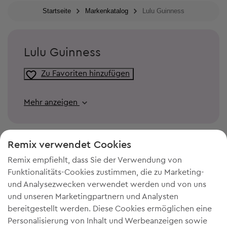
Startseite
Markenkatalog
Lulu Guinness
Lulu Guinness
Zu Favoriten hinzufügen
Mehr anzeigen
Remix verwendet Cookies
Remix empfiehlt, dass Sie der Verwendung von
Funktionalitäts-Cookies zustimmen, die zu Marketing-
und Analysezwecken verwendet werden und von uns
und unseren Marketingpartnern und Analysten
bereitgestellt werden. Diese Cookies ermöglichen eine
Personalisierung von Inhalt und Werbeanzeigen sowie
DU BRAUCHST MEHR PLATZ IN