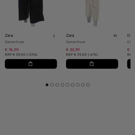
Zara
Zara
Des
L
M
Damenhose
Damenhose
Klei
€ 18,00
€ 22,99
€ 37
Unverbindliche Preisempfehlung:
Unverbindliche Preisempfehlung:
Unve
RRP
€ 39,00 (-53%)
RRP
€ 39,00 (-41%)
RRP