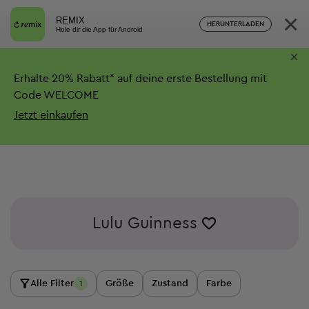
×
REMIX
HERUNTERLADEN
Hole dir die App für Android
×
Erhalte
20%
Rabatt*
auf deine erste Bestellung mit
Code WELCOME
Jetzt einkaufen
Lulu Guinness
Alle Filter
Größe
Zustand
Farbe
1