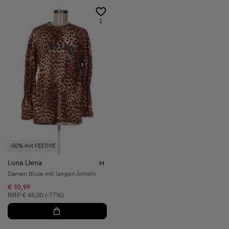
1
-50% mit FESTIVE
Luna Llena
M
Damen Bluse mit langen Ärmeln
€ 10,99
Unverbindliche Preisempfehlung:
RRP
€ 48,00 (-77%)