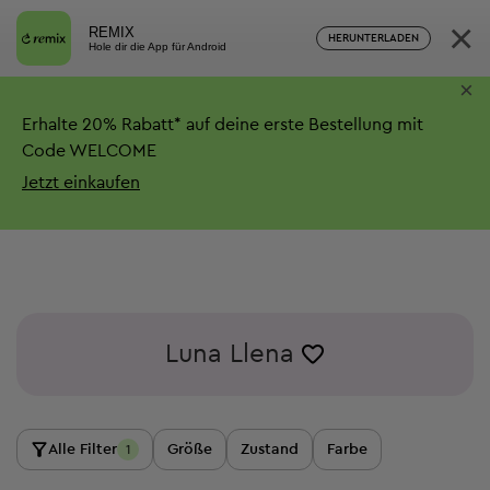
×
REMIX
HERUNTERLADEN
Hole dir die App für Android
×
Erhalte
20%
Rabatt*
auf deine erste Bestellung mit
Code WELCOME
Jetzt einkaufen
Luna Llena
Alle Filter
Größe
Zustand
Farbe
1