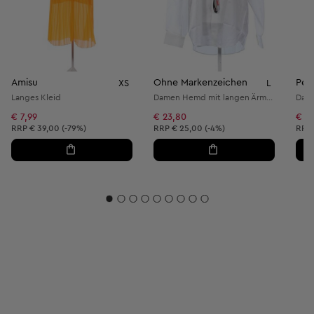
Amisu
Ohne Markenzeichen
XS
L
Langes Kleid
Damen Hemd mit langen Ärmeln
Dame
€ 7,99
€ 23,80
€ 10
Unverbindliche Preisempfehlung:
Unverbindliche Preisempfehlung:
Unve
RRP
€ 39,00 (-79%)
RRP
€ 25,00 (-4%)
RRP