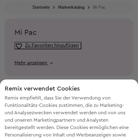
Startseite
Markenkatalog
Mi Pac
Mi Pac
Zu Favoriten hinzufügen
Mehr anzeigen
Remix verwendet Cookies
Remix empfiehlt, dass Sie der Verwendung von
Funktionalitäts-Cookies zustimmen, die zu Marketing-
und Analysezwecken verwendet werden und von uns
und unseren Marketingpartnern und Analysten
bereitgestellt werden. Diese Cookies ermöglichen eine
Personalisierung von Inhalt und Werbeanzeigen sowie
DU BRAUCHST MEHR PLATZ IN